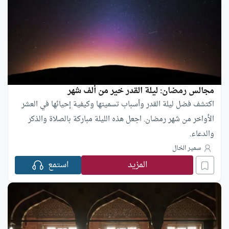
مجالس رمضان: ليلة القدر خير من ألف شهر
اكتشف فضل ليلة القدر وأسباب تسميتها وكيفية إحيائها في العشر
الأواخر من شهر رمضان. اجعل هذه الليلة مباركة بالصلاة والذكر
والدعاء.
سمير الخال
المزيد
استمع