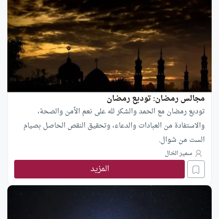
مجالس رمضان: توديع رمضان
توديع رمضان مع الحمد والشكر لله على نعم الأمن والصحة،
والاستفادة من العبادات والدعاء، وتحقيق النقص الحاصل بصيام
الست من شوال.
سمير الخال
المزيد