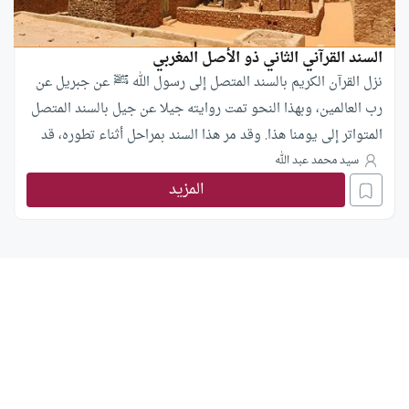
السند القرآني الثاني ذو الأصل المغربي
نزل القرآن الكريم بالسند المتصل إلى رسول الله ﷺ عن جبريل عن
رب العالمين، وبهذا النحو تمت روايته جيلا عن جيل بالسند المتصل
المتواتر إلى يومنا هذا. وقد مر هذا السند بمراحل أثناء تطوره، قد
نتناولها في وقت آخر، والذي يهمنا الآن هو أن ننبه الدارسين
سيد محمد عبد الله
المزيد
والباحثين في القرآن وعلومه، على وجود سند قرآني آخر،