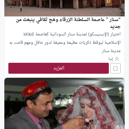
“سنار ” عاصمة السلطنة الزرقاء وهج ثقافي ينبعث من
جديد
اختيار (الإيسيسكو) لمدينة سنار السودانية كعاصمة للثقافة
الإسلامية ليوقظ ذكريات عظيمة وعميقة لدور حافل ومهم قامت به
مدينة سنار
إينا
المزيد