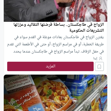
الزواج في طاجكستان.. بساطة فرضتها التقاليد وعززتها
التشريعات الحكومية
يقترن الزواج في طاجكستان بعادات موغلة في القدم سواء في
طريقة الخطبة، أو في مراسم الزواج، أو حتى في الأطعمة التي تقدم
في حفل الزفاف. تبدأ مراسم الزواج في طاجكستان عندما يحدد
الشاب العائلة التي يريد أن يتزوج منها، حيث يذهب الشاب
إينا
المزيد
مصطحباً والدته إلى بيت العروس، لينظر إليها، فإذا أعجبته ألقى
عليها موعظة تقليدية