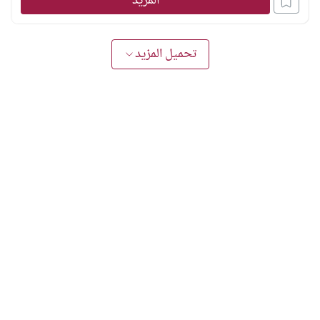
المزيد
لترسيخ هذه التصورات؛ فاتحةً بذكاء آفاقاً جديدة لتجاوز هذا الإرث
نحو تفاهم وحوار إسلامي مسيحي مشترك
تحميل المزيد