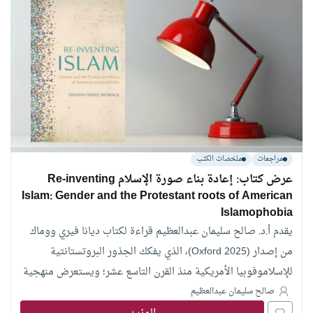
مراجعات
ملخصات الكتب
عرض كتاب: إعادة بناء صورة الإسلام Re-inventing
Islam: Gender and the Protestant roots of American
Islamophobia
يقدم أ.د. صالح سليمان عبدالعظيم قراءة لكتاب ديانا فيري ووماك
من إصدار (Oxford 2025)، الذي يفكك الجذور البروتستانتية
للإسلاموفوبيا الأمريكية منذ القرن التاسع عشر؛ ويستعرض منهجية
المؤلفة في اتخاذ وضع المرأة وأدوار الرجال مدخلاً لإعادة اختراع
صالح سليمان عبدالعظيم
صورة الإسلام، وكيف طوعت الإرساليات الوسائط الثقافية اليومية