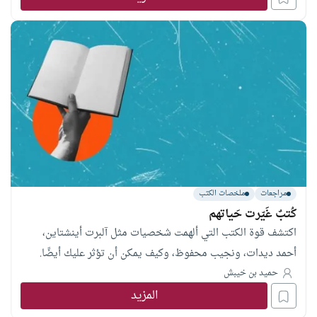
مراجعات
ملخصات الكتب
كُتبٌ غَيّرت حَياتهم
اكتشف قوة الكتب التي ألهمت شخصيات مثل آلبرت أينشتاين،
أحمد ديدات، ونجيب محفوظ، وكيف يمكن أن تؤثر عليك أيضًا.
حميد بن خيبش
المزيد