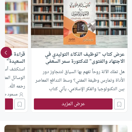
عرض كتاب “توظيف الذكاء التوليدي في
قراءة في كتا
الاجتهاد والفتوى” للدكتورة سمر السعفي
السعيدة” لل
استكشف أسباب ا
هل تملك الآلة روحاً تفهم بها السياق لتتجاوز دور
الوسائل المفيد
الأداة وتمارس وظيفة المفتي؟ وسط التدافع المعاصر
رحمه الله.
بين التكنولوجيا والفكر الإسلامي، يأتي كتاب
مسعود صبر
“توظيف الذكاء التوليدي في الاجتهاد والفتوى:
عرض المزيد
الإمكانات والتحديات” للدكتورة سمر حمودة السعفي
ليقدّم دراسة نوازليّة تجمع بين التفكيك التقني
والتأصيل الأصولي، مستكشفةً حدود التنبؤ الإحصائي
للآلة أمام الوعي المقاصدي للإنسان