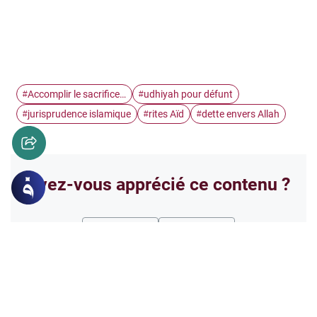
Accomplir le sacrifice…
udhiyah pour défunt
#
#
jurisprudence islamique
rites Aïd
dette envers Allah
#
#
#
Avez-vous apprécié ce contenu ?
Oui
Non
Les opinions exprimées dans les articles publiés ne