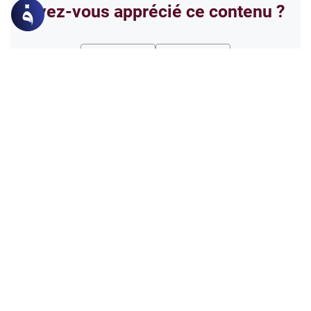
Avez-vous apprécié ce contenu ?
Oui
Non
Les opinions exprimées dans les articles publiés ne
reflètent pas nécessairement les points de vue
officiels d'IslamOnline.
Sujets connexes
La charia
Le Saint Coran
Une édification intérieure de l’être humain
Face aux épreuves de la vie, le Coran