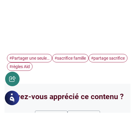
Partager une seule…
sacrifice famille
partage sacrifice
#
#
#
règles Aïd
#
Avez-vous apprécié ce contenu ?
Oui
Non