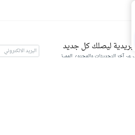
البريدية ليصلك كل جديد
 عن آخر التحديثات والمحتوى المميز
الصفحات الرئيسية
أقسام م
القران الكريم
الحج وال
السيرة النبوية
من أجل 
فقه المسلم
معا نربي 