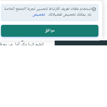
نستخدم ملفات تعريف الارتباط لتحسين تجربة التصفح الخاصة
بك. يمكنك تخصيص تفضيلاتك.
تخصيص
موافق
اشترك في قائمتنا 
انضم إلينا وكن أول من يعرف
إسلام أون لاين
من (اقرأ) إلى (واسجد واقترب) إسلام اون لاين المصدر
الأول للثقافة الإسلامية على الانترنت