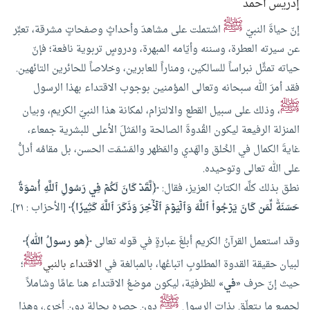
إدريس أحمد
ﷺ
إنّ حياةَ النبيّ
اشتملت على مشاهدَ وأحداثٍ وصفحاتٍ مشرقة، تعبِّر
عن سيرته العطرة، وسننه وأيّامه المبهرة، ودروسٍ تربوية نافعة؛ فإنّ
حياته تمثِّل نبراساً للسالكين، ومناراً للعابرين، وخلاصاً للحائرين التائهين.
فقد أمرَ الله سبحانه وتعالى المؤمنين بوجوب الاقتداء بهذا الرسول
ﷺ
، وذلك على سبيل القطع والالتزام، لمكانة هذا النبيّ الكريم، وبيان
المنزلة الرفيعة ليكون القُدوةَ الصالحة والمَثلَ الأعلى للبشرية جمعاء،
غايةَ الكمال في الخُلق والهَدي والمَظهر والمَسْمَت الحسن، بل مقامُه أدلُّ
على الله تعالى وتوحيده.
نطق بذلك كلِّه الكتابُ العزيز، فقال:
﴿لَّقَدۡ كَانَ لَكُمۡ فِي رَسُولِ ٱللَّهِ أُسۡوَةٌ
حَسَنَةٞ لِّمَن كَانَ يَرۡجُواْ ٱللَّهَ وَٱلۡيَوۡمَ ٱلۡأٓخِرَ وَذَكَرَ ٱللَّهَ كَثِيرٗا﴾
[الأحزاب : ٢١].
وقد استعمل القرآنُ الكريم أبلغَ عبارةٍ في قوله تعالى
﴿هو رسولُ الله﴾
ﷺ
لبيان حقيقة القدوة المطلوبِ اتباعُها، بالمبالغة في
الاقتداء بالنبي
؛
حيث إنّ حرف
«في»
للظرفيّة، ليكون موضعُ الاقتداء هنا عامًا وشاملاً
ﷺ
لجميع ما يتعلّق بذات الرسول
دون حصره بحالةٍ دون أخرى، وهذا