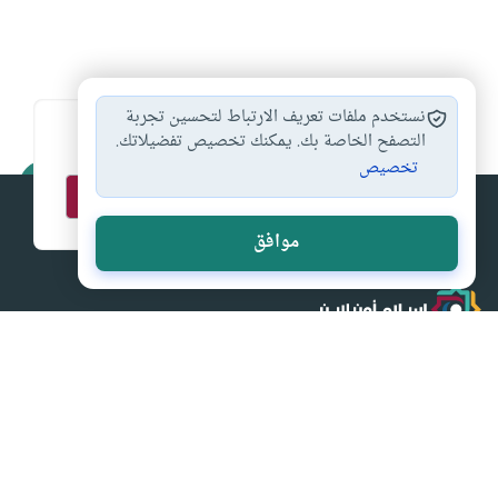
نستخدم ملفات تعريف الارتباط لتحسين تجربة
اشترك في قائمتنا البريدية ليصلك كل جديد
التصفح الخاصة بك. يمكنك تخصيص تفضيلاتك.
تخصيص
موافق
إسلام أون لاين
من (اقرأ) إلى (واسجد واقترب) إسلام اون لاين المصدر الأول
للثقافة الإسلامية على الانترنت
الصفحات الرئيسية
أقسام مميزة