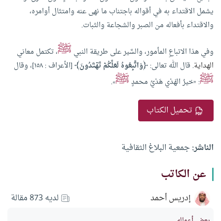
يشمل الاقتداء به في أقواله باجتناب ما نهى عنه وامتثال أوامره،
والاقتداء بأفعاله من الصبر والشجاعة والثبات.
ﷺ
وفي هذا الاتباعِ المأمور، والسَّير على طريقة النبي
، تكتمل معاني
الهداية
. قال الله تعالى:
﴿وَاتَّبِعُوهُ لَعَلَّكُمۡ تَهۡتَدُونَ﴾
[الأعراف : ١٥٨]، وقال
ﷺ
ﷺ
: «خيرُ الهَدْي هَدْيُ محمدٍ
».
تحميل الكتاب
الناشر:
جمعية البلاغ الثقافية
عن الكاتب
إدريس أحمد
لديه 873 مقالة
بعض أعماله