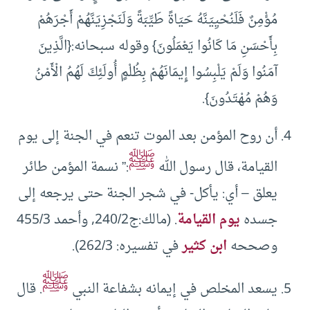
مُؤْمِنٌ فَلَنُحْيِيَنَّهُ حَيَاةً طَيِّبَةً وَلَنَجْزِيَنَّهُمْ أَجْرَهُمْ
بِأَحْسَنِ مَا كَانُوا يَعْمَلُونَ} وقوله سبحانه:{الَّذِينَ
آمَنُوا وَلَمْ يَلْبِسُوا إِيمَانَهُمْ بِظُلْمٍ أُولَئِكَ لَهُمُ الْأَمْنُ
وَهُمْ مُهْتَدُونَ}.
أن روح المؤمن بعد الموت تنعم في الجنة إلى يوم
ﷺ
القيامة، قال رسول الله
:” نسمة المؤمن طائر
يعلق – أي: يأكل- في شجر الجنة حتى يرجعه إلى
جسده
يوم القيامة
. (مالك:ج240/2, وأحمد 455/3
وصححه
ابن كثير
في تفسيره: 262/3).
ﷺ
يسعد المخلص في إيمانه بشفاعة النبي
. قال