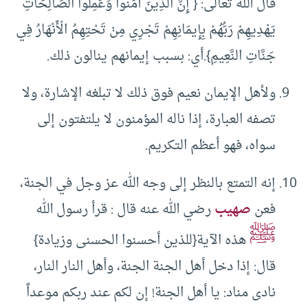
قال الله تعالى: { إِنَّ الَّذِينَ آمَنُوا وَعَمِلُوا الصَّالِحَاتِ
يَهْدِيهِمْ رَبُّهُمْ بِإِيمَانِهِمْ تَجْرِي مِنْ تَحْتِهِمُ الْأَنْهَارُ فِي
جَنَّاتِ النَّعِيمِ}.أي: بسبب إيمانهم ينالون ذلك.
ولأهل الإيمان نعيم فوق ذلك لا تبلغه الإشارة، ولا
تصفه العبارة، إذا ناله المؤمنون لا يلتفتون إلى
سواه، فهو أعظم التكريم.
إنه التمتع بالنظر إلى وجه الله عز وجل في الجنة،
فعن
صهيب
رضي الله عنه قال : قرأ رسول الله
ﷺ
هذه الآية{للذين أحسنوا الحسنى وزيادة}
قال: إذا دخل أهل الجنة الجنة، وأهل النار النار،
نادى مناد: يا أهل الجنة! إن لكم عند ربكم موعداً