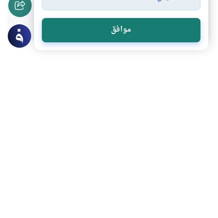
نعم
لا
موافق
عن الكاتب
محمد علي الشيخي
لديه 3 مقالة
بعض أعماله