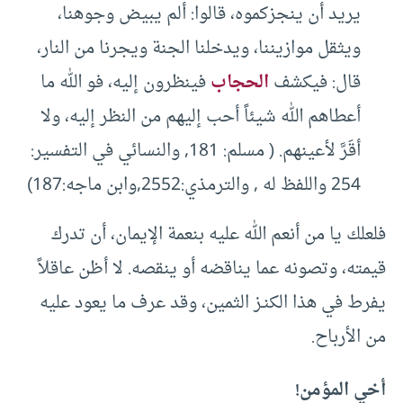
يريد أن ينجزكموه، قالوا: ألم يبيض وجوهنا،
ويثقل موازيننا، ويدخلنا الجنة ويجرنا من النار،
قال: فيكشف
الحجاب
فينظرون إليه، فو الله ما
أعطاهم الله شيئاً أحب إليهم من النظر إليه، ولا
أقَرَّ لأعينهم. ( مسلم: 181, والنسائي في التفسير:
254 واللفظ له , والترمذي:2552,وابن ماجه:187)
فلعلك يا من أنعم الله عليه بنعمة الإيمان، أن تدرك
قيمته، وتصونه عما يناقضه أو ينقصه. لا أظن عاقلاً
يفرط في هذا الكنـز الثمين، وقد عرف ما يعود عليه
من الأرباح.
أخي المؤمن!