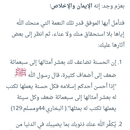
بعزم وجد: إنه
الإيمان والإخلاص
!
فتأمل أيها الموفق قدر تلك النعمة التي منحك الله
إياها بلا استحقاق منك ولا عناء، ثم انظر إلى بعض
آثارها عليك:
إن الحسنة تضاعف لك بعشر أمثالها إلى سبعمائة
ﷺ
ضعف إلى أضعاف كثيرة، قال رسول الله
:
“إذا أحسن أحدكم إسلامه فكل حسنة يعملها تكتب
له بعشر أمثالها إلى سبعمائة ضعف وكل سيئة
يعملها تكتب له بمثلها”.( البخاري:44ومسلم:129)
يُكفِّر الله عنك ذنوبك بما يصيبك في الدنيا من