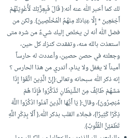
لك كما أخبر الله عنه أنه:{ قَالَ فَبِعِزَّتِكَ لَأُغْوِيَنَّهُمْ
أَجْمَعِينَ * إِلَّا عِبَادَكَ مِنْهُمُ الْمُخْلَصِينَ}. ولكن من
فضل الله أنه لن يخلص إليك شيءٌ من شره متى
استعذت بالله منه، وتفقدت كنـزك كل حين،
وجعلته في حصن حصين، وأعددت له حارساً
أميناً لا يغفل ولا ينام، أتدري من هذا الحارس ؟
إنه ذكر الله سبحانه وتعالى:{إِنَّ الَّذِينَ اتَّقَوْا إِذَا
مَسَّهُمْ طَائِفٌ مِنَ الشَّيْطَانِ تَذَكَّرُوا فَإِذَا هُمْ
مُبْصِرُونَ}، وقال:{ يَا أَيُّهَا الَّذِينَ آمَنُوا اذْكُرُوا اللَّهَ
ذِكْرًا كَثِيرًا}، فجلاء القلب بذكر الله,{ أَلَا بِذِكْرِ اللَّهِ
تَطْمَئِنُّ الْقُلُوبُ}.