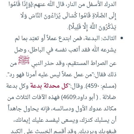
الدرك الأسفل من النار، قال الله عنهم:{وَإِذَا قَامُوا
إِلَى الصَّلَاةِ قَامُوا كُسَالَى يُرَاءُونَ النَّاسَ وَلَا
يَذْكُرُونَ اللَّهَ إِلَّا قَلِيلًا}.
الثالث: البدعة، فمن ابتدع عملاً أو تعبّد بما لم
يشرعه الله فقد أتعب نفسه في الباطل، وضل
ﷺ
عن الصراط المستقيم، وقد حذر النبي
من
ذلك فقال:”من عمل عملاً ليس عليه أمرنا فهو رد”.
(مسلم: 459٠). وقال:”
كل محدثة بدعة
وكل بدعة
ضلالة . ( أبو داود:4609) فهذه الآفات الثلاث من
مكائد عدوك الأول ودسائسه، فإنه يحاول جاهداً
أن يسلبك كنـزك، ويسعى ليفسد عليك إيمانك،
فيغويك ويرديك. وقد أقسم الخبيث على الكيد