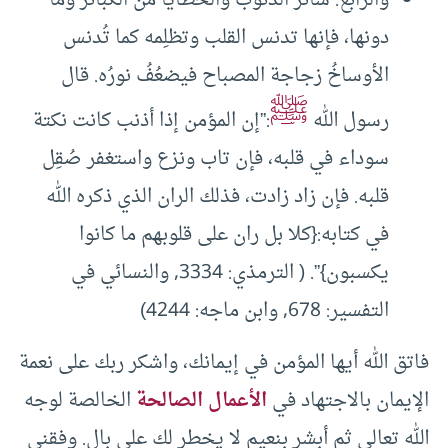
والرابع: سائر الذنوب والخطايا من الكبائر وما
دونها، فإنها تدنس القلب وتظلِمه كما تُدنس
الأوساخُ زجاجة المصباح فيضعُفُ نورُه. قال
ﷺ
رسول الله
:”إن المؤمن إذا أذنب كانت نكتة
سوداء في قلبه، فإن تاب ونزع واستغفر صُقِل
قلبه. فإن زاد زادت، فذلك الران الذي ذكره الله
في كتابه:{كلا بل ران على قلوبهم ما كانوا
يكسبون}”. ( الترمذي: 3334, والنسائي في
التفسير: 678, وابن ماجه: 4244)
فاتق الله أيها المؤمن في إيمانك، واشكر ربك على نعمة
الإيمان بالاجتهاد في
الأعمال الصالحة
الخالصة لوجه
الله تعالى ثم أبشر بنعيم لا يخطر لك على بال. وفقني