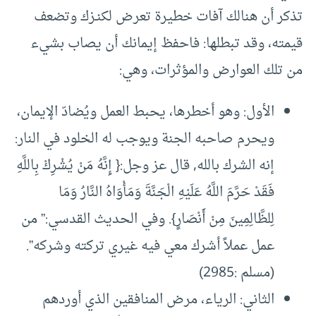
تذكر أن هنالك آفات خطيرة تعرض لكنـزك وتضعف
قيمته، وقد تبطلها: فاحفظ إيمانك أن يصاب بشيء
من تلك العوارض والمؤثرات، وهي:
الأول: وهو أخطرها، يحبط العمل ويُضادّ الإيمان،
ويحرم صاحبه الجنة ويوجب له الخلود في النار:
إنه الشرك بالله, قال عز وجل:{ إِنَّهُ مَنْ يُشْرِكْ بِاللَّهِ
فَقَدْ حَرَّمَ اللَّهُ عَلَيْهِ الْجَنَّةَ وَمَأْوَاهُ النَّارُ وَمَا
لِلظَّالِمِينَ مِنْ أَنْصَارٍ}. وفي الحديث القدسي:” من
عمل عملاً أشرك معي فيه غيري تركته وشركه”.
(مسلم :2985)
الثاني: الرياء، مرض المنافقين الذي أوردهم