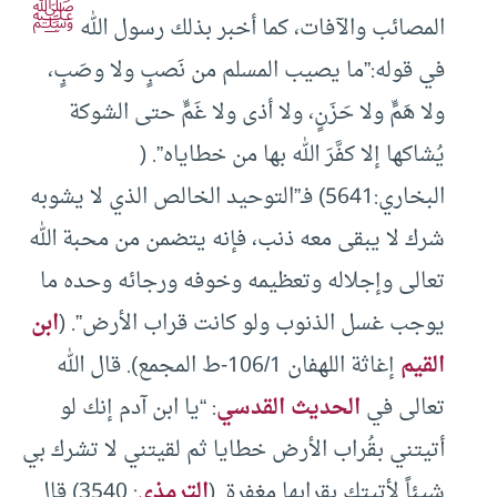
ﷺ
المصائب والآفات، كما أخبر بذلك رسول الله
في قوله:”ما يصيب المسلم من نَصبٍ ولا وصَبٍ،
ولا هَمٍّ ولا حَزَنٍ، ولا أذى ولا غَمٍّ حتى الشوكة
يُشاكها إلا كفَّرَ الله بها من خطاياه”. (
البخاري:5641) فـ”التوحيد الخالص الذي لا يشوبه
شرك لا يبقى معه ذنب، فإنه يتضمن من محبة الله
تعالى وإجلاله وتعظيمه وخوفه ورجائه وحده ما
يوجب غسل الذنوب ولو كانت قراب الأرض”. (
ابن
القيم
إغاثة اللهفان 106/1-ط المجمع). قال الله
تعالى في
الحديث القدسي
: “يا ابن آدم إنك لو
أتيتني بقُراب الأرض خطايا ثم لقيتني لا تشرك بي
شيئاً لأتيتك بقرابها مغفرة. (
الترمذي
: 3540) قال