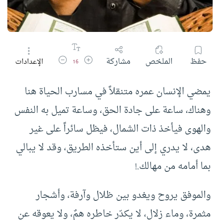
زيادة حجم الخط
تقليل حجم الخط
حفظ
الملخص
مشاركة
الإعدادات
16
يمضي الإنسان عمره متنقلاً في مسارب الحياة هنا
وهناك، ساعة على جادة الحق، وساعة تميل به النفس
والهوى فيأخذ ذات الشمال، فيظل سائراً على غير
هدى، لا يدري إلى أين ستأخذه الطريق، وقد لا يبالي
بما أمامه من مهالك.!
والموفق يروح ويغدو بين ظلال وآرفة، وأشجار
مثمرة، وماء زلال، لا يكدّر خاطره همٌ، ولا يعوقه عن