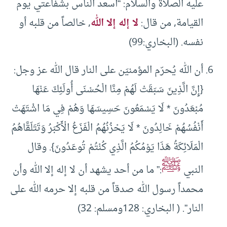
عليه الصلاة والسلام: “أسعد الناس بشفاعتي يوم
القيامة, من قال:
لا إله إلا الله
, خالصاً من قلبه أو
نفسه. (البخاري:99)
أن الله يُحرّم المؤمنيَن على النار قال الله عز وجل:
{إِنَّ الَّذِينَ سَبَقَتْ لَهُمْ مِنَّا الْحُسْنَى أُولَئِكَ عَنْهَا
مُبْعَدُونَ * لَا يَسْمَعُونَ حَسِيسَهَا وَهُمْ فِي مَا اشْتَهَتْ
أَنْفُسُهُمْ خَالِدُونَ * لَا يَحْزُنُهُمُ الْفَزَعُ الْأَكْبَرُ وَتَتَلَقَّاهُمُ
الْمَلَائِكَةُ هَذَا يَوْمُكُمُ الَّذِي كُنْتُمْ تُوعَدُونَ}. وقال
ﷺ
النبي
:” ما من أحد يشهد أن لا إله إلا الله وأن
محمداً رسول الله صدقاً من قلبه إلا حرمه الله على
النار”. ( البخاري: 128ومسلم: 32)