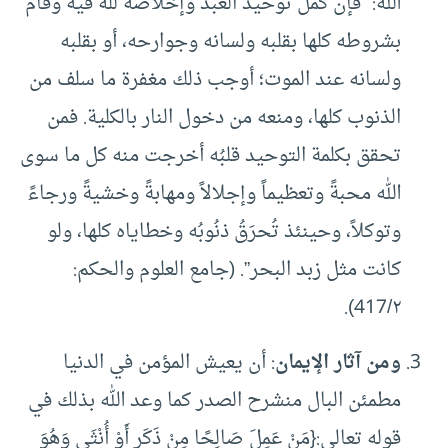
الله:” فإن كمُل توحيد العبد وإخلاصه لله فيه وقام
بشروطه كلها بقلبه ولسانه وجوارحه، أو بقلبه
ولسانه عند الموت؛ أوجب ذلك مغفرة ما سلف من
الذنوب كلها، ومنعه من دخول النار بالكلية. فمن
تحقق بكلمة التوحيد قلبُه أخرجت منه كل ما سوى
الله محبةً وتعظيماً وإجلالاً ومهابةً وخشيةً ورجاءً
وتوكلاً، وحينئذ تُحرَقُ ذنُوبُه وخطاياه كلها، ولو
كانت مثل زبد البحر”. (جامع العلوم والحكم:
417/٢).
ومن آثار الإيمان
: أن يعيش المؤمن في الدنيا
مطمئن البال منشرح الصدر كما وعد الله بذلك في
قوله تعالى:{مَنْ عَمِلَ صَالِحًا مِنْ ذَكَرٍ أَوْ أُنْثَى وَهُوَ