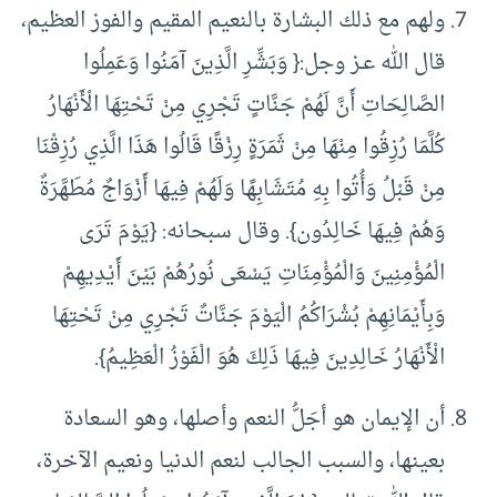
ولهم مع ذلك البشارة بالنعيم المقيم والفوز العظيم،
قال الله عـز وجل:{ وَبَشِّرِ الَّذِينَ آمَنُوا وَعَمِلُوا
الصَّالِحَاتِ أَنَّ لَهُمْ جَنَّاتٍ تَجْرِي مِنْ تَحْتِهَا الْأَنْهَارُ
كُلَّمَا رُزِقُوا مِنْهَا مِنْ ثَمَرَةٍ رِزْقًا قَالُوا هَذَا الَّذِي رُزِقْنَا
مِنْ قَبْلُ وَأُتُوا بِهِ مُتَشَابِهًا وَلَهُمْ فِيهَا أَزْوَاجٌ مُطَهَّرَةٌ
وَهُمْ فِيهَا خَالِدُون}. وقال سبحانه: {يَوْمَ تَرَى
الْمُؤْمِنِينَ وَالْمُؤْمِنَاتِ يَسْعَى نُورُهُمْ بَيْنَ أَيْدِيهِمْ
وَبِأَيْمَانِهِمْ بُشْرَاكُمُ الْيَوْمَ جَنَّاتٌ تَجْرِي مِنْ تَحْتِهَا
الْأَنْهَارُ خَالِدِينَ فِيهَا ذَلِكَ هُوَ الْفَوْزُ الْعَظِيمُ}.
أن الإيمان هو أجَلُّ النعم وأصلها، وهو السعادة
بعينها، والسبب الجالب لنعم الدنيا ونعيم الآخرة،