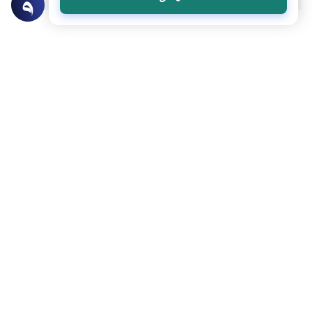
عن الكاتب
سعد صبار دحام
لديه 5 مقالة
حاصل على درجة الدكتوراة في علم الأورام السرطانية ويعمل
كباحث علمي بجامعة العلوم الماليزية
بعض أعماله
الخلية الأولى: من أين و إلى أين؟
هل يؤثر شهر رمضان في جسم الإنسان؟
الأوعية الدموية المتولدة.. الحليف الإستراتيجي للأورام السرطانية
أمراض السرطان : بين إمكانية الوقاية وصعوبة العلاج