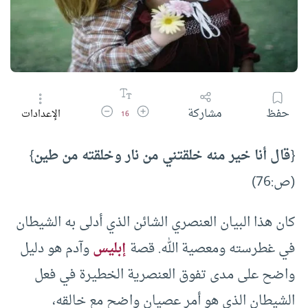
زيادة حجم الخط
تقليل حجم الخط
حفظ
مشاركة
الإعدادات
16
{
قال أنا خير منه خلقتني من نار وخلقته من طين
}
(ص:76)
كان هذا البيان العنصري الشائن الذي أدلى به الشيطان
في غطرسته ومعصية الله. قصة
إبليس
وآدم هو دليل
واضح على مدى تفوق العنصرية الخطيرة في فعل
الشيطان الذي هو أمر عصيان واضح مع خالقه،