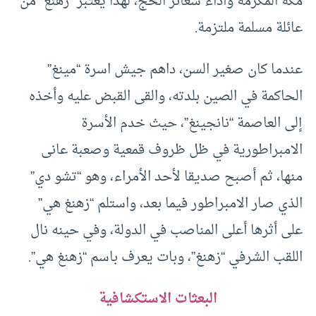
مكة المكرمة وأداء شعائر الحج، لهذا يعتبر “زهنغ” من
عائلة مسلمة ملتزمة.
عندما كان صغير السن، داهم جيش اسرة “مينغ”
الحاكمة في الصين بلدته، والقى القبض عليه وأخذه
إلى العاصمة “نانجينغ”، حيث خدم الأسرة
الامبراطورية في ظل ظروف قمعية وصعبة عانى
منها، ثم أصبح صديقا لأحد الأمراء، وهو “تشو دي”
الذي صار الامبراطور فيما بعد، واستلم “زهنغ هي”
على أثرها أعلى المناصب في الدولة، وفي حينه نال
اللقب الشرفي “زهنغ”، وبات يعرف باسم “زهنغ هي”.
البعثات الاستكشافية