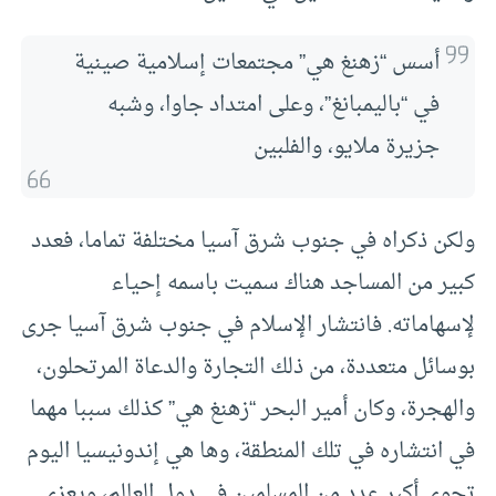
أسس “زهنغ هي” مجتمعات إسلامية صينية
في “باليمبانغ”، وعلى امتداد جاوا، وشبه
جزيرة ملايو، والفلبين
ولكن ذكراه في جنوب شرق آسيا مختلفة تماما، فعدد
كبير من المساجد هناك سميت باسمه إحياء
لإسهاماته. فانتشار الإسلام في جنوب شرق آسيا جرى
بوسائل متعددة، من ذلك التجارة والدعاة المرتحلون،
والهجرة، وكان أمير البحر “زهنغ هي” كذلك سببا مهما
في انتشاره في تلك المنطقة، وها هي إندونيسيا اليوم
تحوي أكبر عدد من المسلمين في دول العالم، ويعزى