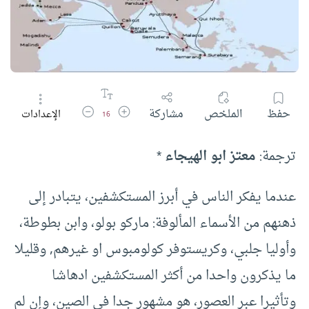
زيادة حجم الخط
تقليل حجم الخط
حفظ
الملخص
مشاركة
الإعدادات
16
ترجمة:
معتز ابو الهيجاء
*
عندما يفكر الناس في أبرز المستكشفين، يتبادر إلى
ذهنهم من الأسماء المألوفة: ماركو بولو، وابن بطوطة،
وأوليا جلبي، وكريستوفر كولومبوس او غيرهم, وقليلا
ما يذكرون واحدا من أكثر المستكشفين ادهاشا
وتأثيرا عبر العصور، هو مشهور جدا في الصين، وإن لم