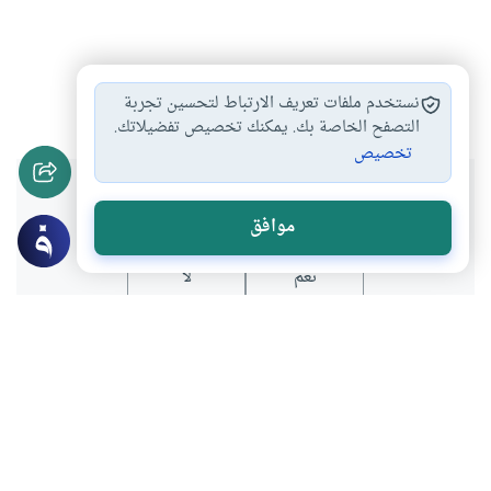
آسيا
إسلام
الصين
فلبين
ملايو
#
#
#
#
#
نستخدم ملفات تعريف الارتباط لتحسين تجربة
التصفح الخاصة بك. يمكنك تخصيص تفضيلاتك.
تخصيص
هل انتفعت بهذا المحتوى؟
موافق
نعم
لا
عن الكاتب
فراس الخطيب
لديه 1 مقالة