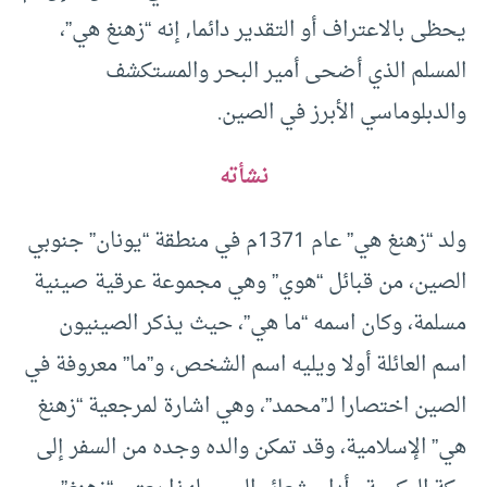
يحظى بالاعتراف أو التقدير دائما, إنه “زهنغ هي”،
المسلم الذي أضحى أمير البحر والمستكشف
والدبلوماسي الأبرز في الصين.
نشأته
ولد “زهنغ هي” عام 1371م في منطقة “يونان” جنوبي
الصين، من قبائل “هوي” وهي مجموعة عرقية صينية
مسلمة، وكان اسمه “ما هي”، حيث يذكر الصينيون
اسم العائلة أولا ويليه اسم الشخص، و”ما” معروفة في
الصين اختصارا لـ”محمد”، وهي اشارة لمرجعية “زهنغ
هي” الإسلامية، وقد تمكن والده وجده من السفر إلى