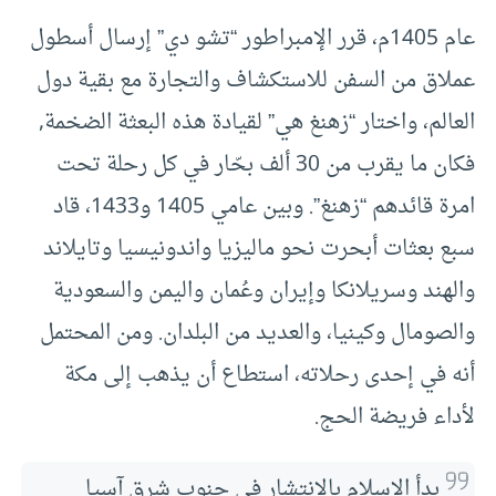
عام 1405م، قرر الإمبراطور “تشو دي” إرسال أسطول
عملاق من السفن للاستكشاف والتجارة مع بقية دول
العالم، واختار “زهنغ هي” لقيادة هذه البعثة الضخمة,
فكان ما يقرب من 30 ألف بحّار في كل رحلة تحت
امرة قائدهم “زهنغ”. وبين عامي 1405 و1433، قاد
سبع بعثات أبحرت نحو ماليزيا واندونيسيا وتايلاند
والهند وسريلانكا وإيران وعُمان واليمن والسعودية
والصومال وكينيا، والعديد من البلدان. ومن المحتمل
أنه في إحدى رحلاته، استطاع أن يذهب إلى مكة
لأداء فريضة الحج.
بدأ الإسلام بالانتشار في جنوب شرق آسيا