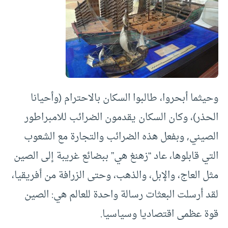
وحيثما أبحروا، طالبوا السكان بالاحترام (وأحيانا
الحذر)، وكان السكان يقدمون الضرائب للامبراطور
الصيني, وبفعل هذه الضرائب والتجارة مع الشعوب
التي قابلوها، عاد “زهنغ هي” ببضائع غريبة إلى الصين
مثل العاج، والإبل، والذهب، وحتى الزرافة من أفريقيا،
لقد أرسلت البعثات رسالة واحدة للعالم هي: الصين
قوة عظمى اقتصاديا وسياسيا.