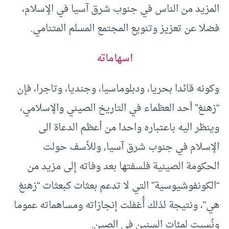
المزيد من الناس في جنوب شرق آسيا في الإسلام،
فضلا عن تعزيز وتنويع المجتمع المسلم المتنامي.
اسهاماته
وكونه قائدا بحريا، ودبلوماسيا، وجنديا، وتاجرا، فإن
“زهنغ” أحد العظماء في التاريخ الصيني والإسلامي،
وينظر اليه باعتباره واحدا من أعظم الدعاة الى
الإسلام في جنوب شرق آسيا, وللأسف حولت
الحكومة الصينية فلسفتها بعد وفاته إلى مزيد من
“الكونفوشيوسية” التي لا تدعم بعثات كبعثات “زهنغ
هي”، ونتيجة لذلك أُغفلت إنجازاته ومساهماته عموما
ونُسيت لمئات السنين في الصين.