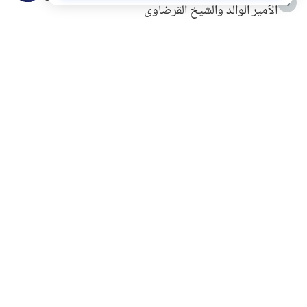
4
الأمير الوالد والشيخ القرضاوي
التربية الأسرية وبناء الاستقلال .. كيف ندعم أبناءنا دون
5
مصادرة حقهم في التجربة؟
خلافات زوجية في بيت النبوة
6
لَا إِلَهَ إِلَّا أَنْتَ سُبْحَانَكَ إِنِّي كُنْتُ مِنَ الظَّالِمِينَ
7
الهدي النبوي في التعامل مع حر الصيف
8
فضل الاستغفار
9
محاولة سرقة جابر بن حيان
10
اشترك في قائمتنا البريدية ليصلك كل جديد