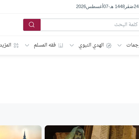
24
صَفَر
1448 هـ
-
07
أغسطس
2026
جمات
الهدي النبوي
فقه المسلم
المزيد