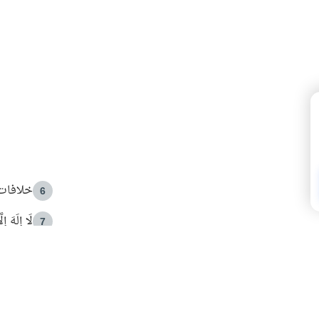
خلافات 
6
لَا إِلَهَ إ
7
الهدي ا
8
 الأمير الوالد والشيخ القرضاوي
فضل الا
9
ون مصادرة حقهم في التجربة؟
محاولة 
10