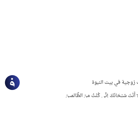
زوجية في بيت النبوة
ِلَّا أَنْتَ سُبْحَانَكَ إِنِّي كُنْتُ مِنَ الظَّالِمِينَ
لنبوي في التعامل مع حر الصيف
ستغفار
سرقة جابر بن حيان