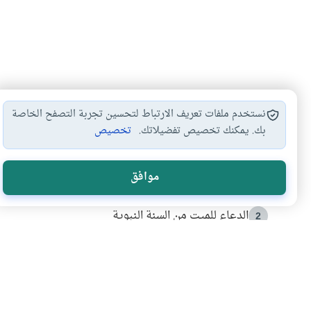
نستخدم ملفات تعريف الارتباط لتحسين تجربة التصفح الخاصة
بك. يمكنك تخصيص تفضيلاتك.
تخصيص
الأكثر قراءة
موافق
أدعية من السنة النبوية
1
الدعاء للميت من السنة النبوية
2
كيف ينفي النظم القرآني تحريف قصة أصحاب الفيل؟
3
شهادة للتاريخ.. المرواني يحكي قصة “إسلام أون لاين” مع
4
التربية الأسرية وبناء الاستقلال .. كيف ندعم أبناءنا د
5