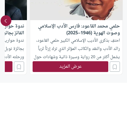
حلمي محمد القاعود: فارس الأدب الإسلامي
ندوة حوارية 
وصوت الهوية (1946–2025)
الفائز بجائزة
احتفِ بذكرى الأديب الإسلامي الكبير حلمي القاعود،
ندوة حوارية مع 
رائد الأدب والنقد والكاتب المؤثر الذي ترك إرثاً ثرياً
بجائزة نوبل للآ
يشمل أكثر من 20 رواية وسيرة ذاتية وشهادات حول
ورحلته الأدبية
دفاعه عن هويتنا وقيمنا.
ورؤى نقدية عمي
عرض المزيد