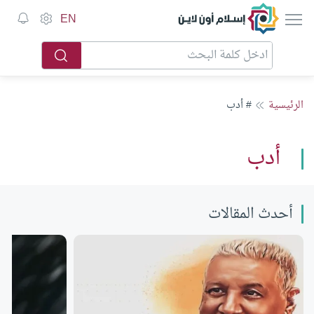
إسلام أون لاين
EN
الرئيسية
# أدب
أدب
أحدث المقالات