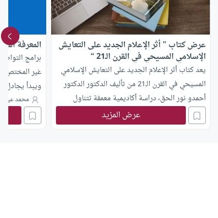
عرض كتاب ” أثر الإعلام الجديد على التعايش
المعرفة الفوض
الإسلامي المسيحي في القرن الـ21 “
برامج التواصل 
يعد كتاب أثر الإعلام الجديد على التعايش الإسلامي
غير المختص سرع
المسيحي في القرن الـ21 من تأليف الدكتور الدكتور
ويبدأ يجادل في
أحمدو نور الحق، دراسة أكاديمية معمقة تتناول
المختصين
محمد عياش 
التأثير المتنامي للإعلام الجديد في إعادة تشكيل
عرض المزيد
العلاقة بين المسلمين والمسيحيين في العالم
المعاصر.