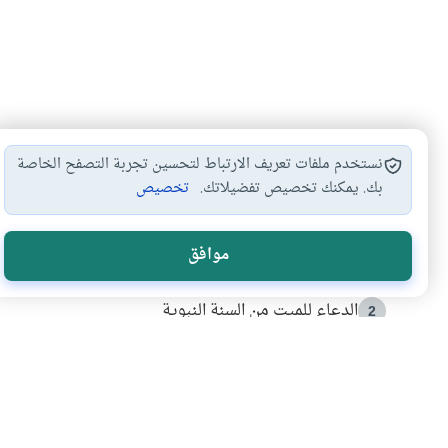
نستخدم ملفات تعريف الارتباط لتحسين تجربة التصفح الخاصة
بك. يمكنك تخصيص تفضيلاتك.
تخصيص
الأكثر قراءة
موافق
أدعية من السنة النبوية
1
الدعاء للميت من السنة النبوية
2
كيف ينفي النظم القرآني تحريف قصة أصحاب الفيل؟
3
شهادة للتاريخ.. المرواني يحكي قصة “إسلام أون لاين” مع
4
التربية الأسرية وبناء الاستقلال .. كيف ندعم أبناءنا د
5