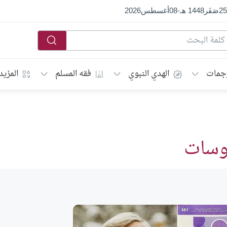
25
صَفَر
1448 هـ
-
08
أغسطس
2026
جمات
الهدي النبوي
فقه المسلم
المزيد
روسات