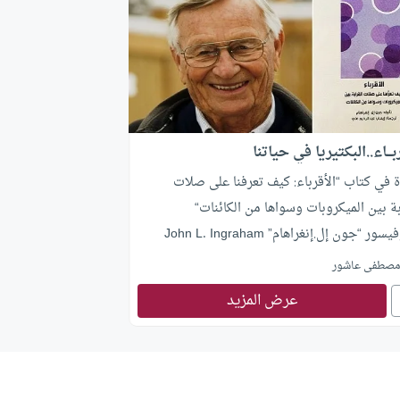
بـــاء..البكتيريا في حياتنا
 في كتاب “الأقرباء: كيف تعرفنا على صلات
بة بين الميكروبات وسواها من الكائنات“
سور “جون إل.إنغراهام” John L. Ingraham
صطفى عاشور
عرض المزيد