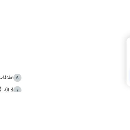
خلافات 
6
لَا إِلَهَ إ
7
الهدي ا
8
 الأمير الوالد والشيخ القرضاوي
فضل الا
9
ون مصادرة حقهم في التجربة؟
محاولة 
10