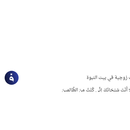
زوجية في بيت النبوة
ِلَّا أَنْتَ سُبْحَانَكَ إِنِّي كُنْتُ مِنَ الظَّالِمِينَ
لنبوي في التعامل مع حر الصيف
ستغفار
سرقة جابر بن حيان