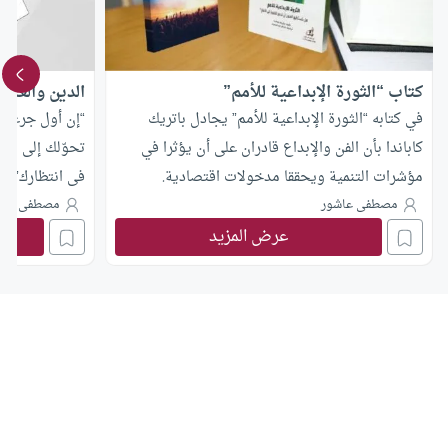
كتاب “الثورة الإبداعية للأمم”
الدين والعلم 
في كتابه “الثورة الإبداعية للأمم” يجادل باتريك
“إن أول جرعة 
كاباندا بأن الفن والإبداع قادران على أن يؤثرا في
تحوّلك إلى ملح
مؤشرات التنمية ويحققا مدخولات اقتصادية.
ف
“العقل ميزان”،
مصطفى عاشور
مصطفى عاش
عرض المزيد
ما لا يستطيع، و
التوحيد والآخر
الإلهية وكل ما
ومثال ذلك: مثا
الذهب، فطمع أن