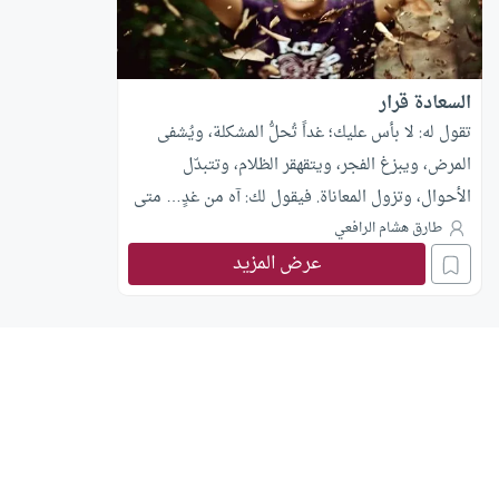
السعادة قرار
تقول له: لا بأس عليك؛ غداً تُحلُّ المشكلة، ويُشفى
المرض، ويبزغ الفجر، ويتقهقر الظلام، وتتبدّل
الأحوال، وتزول المعاناة. فيقول لك: آه من غدٍ… متى
سوف يأتي هذا الغد؟ تقول له: انطلق إلى العالم
طارق هشام الرافعي
عرض المزيد
مستبشراً بالخير من الله الكريم؛ خذ بأسباب الحياة،
واجتهد في طريق الصلاح، وسيأتيك الغد ضاحكاً بإذن
الله. فيقول لك: أي عالَم تريدني