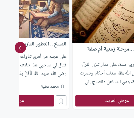
النسخ .. التطور التاريخي للمصطل
ت…مرحلة زمنية أم صفة
على عجلة من أمري تناولت كوبا من الما
 سنة، على مدار تنزل القرآن
فقال لي صاحبي هذا خلاف السنة فقلت ل
 الله ﷺ، تبدلت أحكام وتغيرت
رضي الله عنهما: كُنَّا نَأْكُلُ وَنَحْنُ نَمْشِي, و
ة، ومن التساهل والتدرج إلى
محمد عطية
عالى في شأن الجهاد : {وَقَاتِلُوا
لعله منسوخ بأحاديث النهي عن الشرب و
تِلُونَكُمْ وَلَا تَعْتَدُوا إِنَّ اللَّهَ لَا
يحتاج إلى معرفة التاريخ. شغلني موض
عرض المزيد
عرض المزيد
يُحِبُّ الْمُعْتَدِينَ} [البقرة: 190] سبقه موقفان من الجهاد: