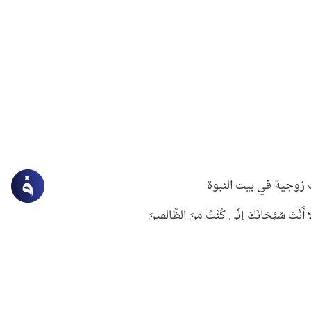
زوجية في بيت النبوة
ِلَّا أَنْتَ سُبْحَانَكَ إِنِّي كُنْتُ مِنَ الظَّالِمِينَ
لنبوي في التعامل مع حر الصيف
ستغفار
سرقة جابر بن حيان