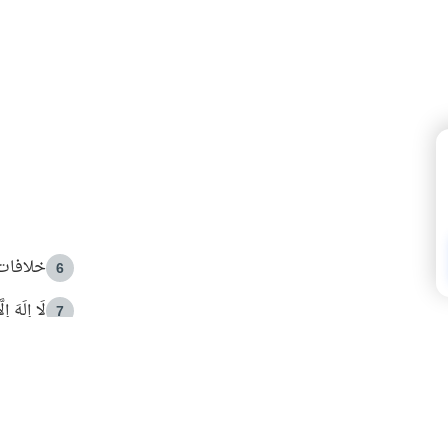
خلافات 
6
لَا إِلَهَ إ
7
الهدي ا
8
 الأمير الوالد والشيخ القرضاوي
فضل الا
9
ون مصادرة حقهم في التجربة؟
محاولة 
10