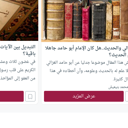
التبديل بين الآيا
الي والحديث..هل كان الإمام أبو حامد جاهلا
باقية؟
 الحديث؟
في غضون ثلاث وعشرين
 هذا المقال موضوعا جدليا عن أبو حامد الغزالي
الكريم على قلب رسول
لا علم له بالحديث وعلومه، وأن أخطاءه في هذا
من العفو إلى المؤاخذ
ل كثيرة.
الإحكام والقوة. فقوله ت
حمد بنيعيش
فِي سَبِيلِ اللَّهِ الَّذِينَ يُقَا
عرض المزيد
الموقف الأول،