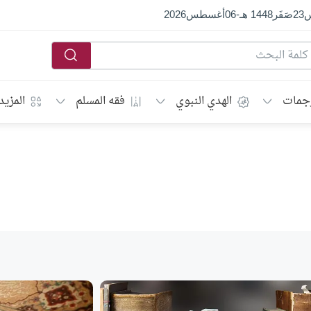
س
23
صَفَر
1448 هـ
-
06
أغسطس
2026
جمات
الهدي النبوي
فقه المسلم
المزيد