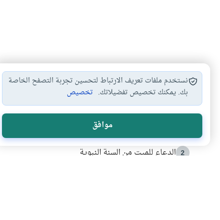
نستخدم ملفات تعريف الارتباط لتحسين تجربة التصفح الخاصة
بك. يمكنك تخصيص تفضيلاتك.
تخصيص
الأكثر قراءة
موافق
أدعية من السنة النبوية
1
الدعاء للميت من السنة النبوية
2
كيف ينفي النظم القرآني تحريف قصة أصحاب الفيل؟
3
شهادة للتاريخ.. المرواني يحكي قصة “إسلام أون لاين” مع
4
التربية الأسرية وبناء الاستقلال .. كيف ندعم أبناءنا د
5