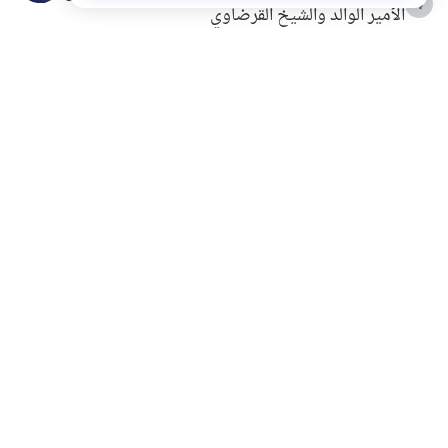
4
الأمير الوالد والشيخ القرضاوي
التربية الأسرية وبناء الاستقلال .. كيف ندعم أبناءنا دون
5
مصادرة حقهم في التجربة؟
خلافات زوجية في بيت النبوة
6
لَا إِلَهَ إِلَّا أَنْتَ سُبْحَانَكَ إِنِّي كُنْتُ مِنَ الظَّالِمِينَ
7
الهدي النبوي في التعامل مع حر الصيف
8
فضل الاستغفار
9
محاولة سرقة جابر بن حيان
10
اشترك في قائمتنا البريدية ليصلك كل جديد