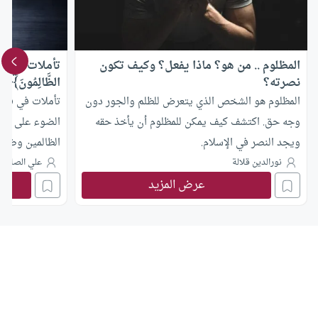
المظلوم .. من هو؟ ماذا يفعل؟ وكيف تكون
تأملات في قوله 
نصرته؟
الظَّالِمُونَ﴾
المظلوم هو الشخص الذي يتعرض للظلم والجور دون
تأملات في قوله تع
وجه حق. اكتشف كيف يمكن للمظلوم أن يأخذ حقه
الضوء على القاع
ويجد النصر في الإسلام.
الظالمين وضرور
الإحسان بالإسا
نورالدين قلالة
علي الصلابي
عرض المزيد