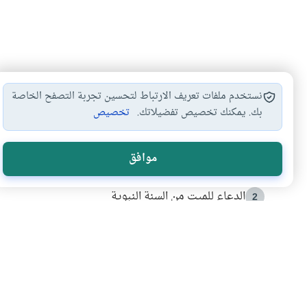
نستخدم ملفات تعريف الارتباط لتحسين تجربة التصفح الخاصة
بك. يمكنك تخصيص تفضيلاتك.
تخصيص
الأكثر قراءة
موافق
أدعية من السنة النبوية
1
الدعاء للميت من السنة النبوية
2
كيف ينفي النظم القرآني تحريف قصة أصحاب الفيل؟
3
شهادة للتاريخ.. المرواني يحكي قصة “إسلام أون لاين” مع
4
التربية الأسرية وبناء الاستقلال .. كيف ندعم أبناءنا د
5