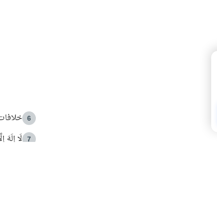
خلافات 
6
لَا إِلَهَ إ
7
الهدي ا
8
 الأمير الوالد والشيخ القرضاوي
فضل الا
9
ون مصادرة حقهم في التجربة؟
محاولة 
10