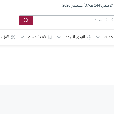
24
صَفَر
1448 هـ
-
07
أغسطس
2026
جمات
الهدي النبوي
فقه المسلم
المزيد