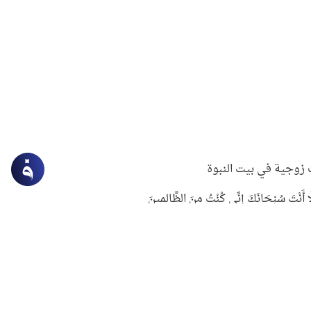
زوجية في بيت النبوة
ِلَّا أَنْتَ سُبْحَانَكَ إِنِّي كُنْتُ مِنَ الظَّالِمِينَ
لنبوي في التعامل مع حر الصيف
ستغفار
سرقة جابر بن حيان