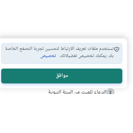
نستخدم ملفات تعريف الارتباط لتحسين تجربة التصفح الخاصة
بك. يمكنك تخصيص تفضيلاتك.
تخصيص
الأكثر قراءة
موافق
أدعية من السنة النبوية
1
الدعاء للميت من السنة النبوية
2
كيف ينفي النظم القرآني تحريف قصة أصحاب الفيل؟
3
شهادة للتاريخ.. المرواني يحكي قصة “إسلام أون لاين” مع
4
التربية الأسرية وبناء الاستقلال .. كيف ندعم أبناءنا د
5