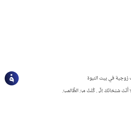
زوجية في بيت النبوة
ِلَّا أَنْتَ سُبْحَانَكَ إِنِّي كُنْتُ مِنَ الظَّالِمِينَ
لنبوي في التعامل مع حر الصيف
ستغفار
سرقة جابر بن حيان