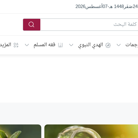
24
صَفَر
1448 هـ
-
07
أغسطس
2026
جمات
الهدي النبوي
فقه المسلم
المزيد