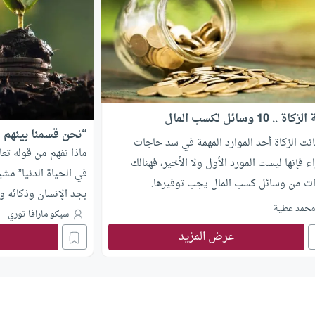
ة .. 10 وسائل لكسب المال
“نحن قسمنا بينهم م
انت الزكاة أحد الموارد المهمة في سد حاجات
ماذا نفهم من قوله تع
اء فإنها ليست المورد الأول ولا الأخير، فهنالك
في الحياة الدنيا” مشي
ت من وسائل كسب المال يجب توفيرها.
بجد الإنسان وذكائه و
حمد عطية
سيكو مارافا توري
عرض المزيد