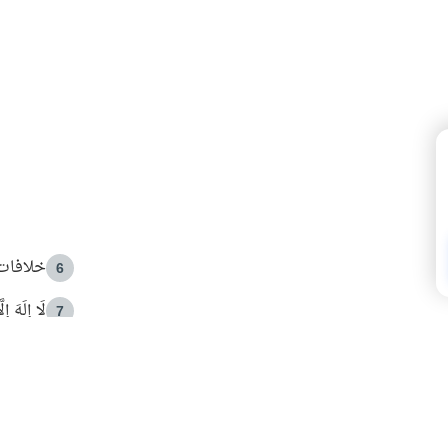
خلافات 
6
لَا إِلَهَ إ
7
الهدي ا
8
 الأمير الوالد والشيخ القرضاوي
فضل الا
9
ون مصادرة حقهم في التجربة؟
محاولة 
10