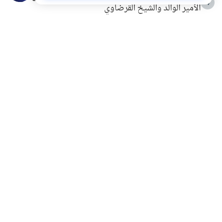
4
الأمير الوالد والشيخ القرضاوي
التربية الأسرية وبناء الاستقلال .. كيف ندعم أبناءنا دون
5
مصادرة حقهم في التجربة؟
خلافات زوجية في بيت النبوة
6
لَا إِلَهَ إِلَّا أَنْتَ سُبْحَانَكَ إِنِّي كُنْتُ مِنَ الظَّالِمِينَ
7
الهدي النبوي في التعامل مع حر الصيف
8
فضل الاستغفار
9
محاولة سرقة جابر بن حيان
10
اشترك في قائمتنا البريدية ليصلك كل جديد