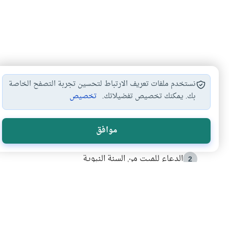
نستخدم ملفات تعريف الارتباط لتحسين تجربة التصفح الخاصة
بك. يمكنك تخصيص تفضيلاتك.
تخصيص
الأكثر قراءة
موافق
أدعية من السنة النبوية
1
الدعاء للميت من السنة النبوية
2
كيف ينفي النظم القرآني تحريف قصة أصحاب الفيل؟
3
شهادة للتاريخ.. المرواني يحكي قصة “إسلام أون لاين” مع
4
التربية الأسرية وبناء الاستقلال .. كيف ندعم أبناءنا د
5