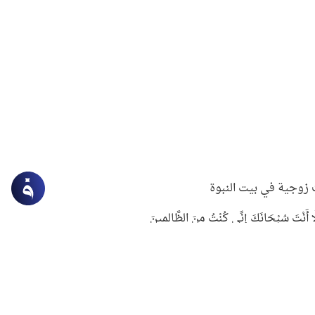
زوجية في بيت النبوة
ِلَّا أَنْتَ سُبْحَانَكَ إِنِّي كُنْتُ مِنَ الظَّالِمِينَ
لنبوي في التعامل مع حر الصيف
ستغفار
سرقة جابر بن حيان