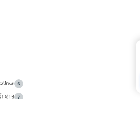
خلافات 
6
لَا إِلَهَ إ
7
الهدي ا
8
 الأمير الوالد والشيخ القرضاوي
فضل الا
9
ون مصادرة حقهم في التجربة؟
محاولة 
10