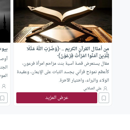
من أمثال القرآن الكريم .. ﴿وَضَرَبَ اللَّهُ مَثَلًا
بيوت
لِلَّذِينَ آمَنُوا امْرَأَتَ فِرْعَوْنَ﴾
أوصا
مقال يستعرض قصة آسية بنت مزاحم امرأة فرعون،
الجنة
كأعظم نموذج قرآني يجسد الثبات على الإيمان، وعقيدة
المو
الولاء والبراء، واختيار الآخرة.
م
علي الصلابي
عرض المزيد