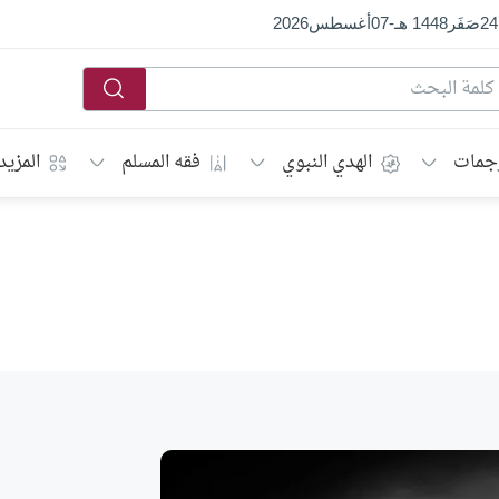
24
صَفَر
1448 هـ
-
07
أغسطس
2026
جمات
الهدي النبوي
فقه المسلم
المزيد