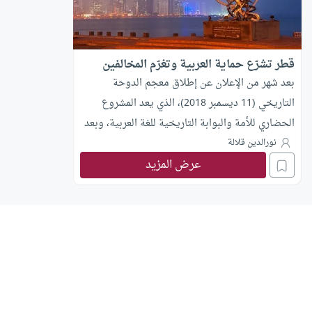
قطر تشرّع حماية العربية وتغرّم المخالفين
بعد شهر من الإعلان عن إطلاق معجم الدوحة
التاريخي (11 ديسمبر 2018)، الذي يعد المشروع
الحضاري للأمة والبوابة التاريخية للغة العربية، وبعد
شهر من احتفالات العالم باليوم العالمي للغة العربية
نورالدين قلالة
عرض المزيد
(18 ديسمبر)، أكملت قطر مشروع المحافظة على
العربية بقانون لحماية هذه اللغة العريقة والعظيمة
التي يتعدى عدد كلماتها 20 مرة عدد كلمات اللغة
الإنجليزية. قانون حظي بتفاعل واسع محليا ودوليا
وعلى منصات التواصل الإجتماعي، وهو قانون ملزم
باعتماد الفصحى لغة للتعليم في المدارس والجامعات
وتوقيع الاتفاقات والمعاهدات الدولية، و صارم بفرض
غرامات مالية على المخالفين.