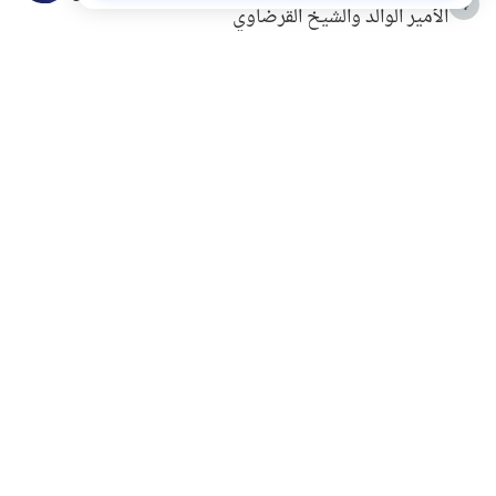
4
الأمير الوالد والشيخ القرضاوي
التربية الأسرية وبناء الاستقلال .. كيف ندعم أبناءنا دون
5
مصادرة حقهم في التجربة؟
خلافات زوجية في بيت النبوة
6
لَا إِلَهَ إِلَّا أَنْتَ سُبْحَانَكَ إِنِّي كُنْتُ مِنَ الظَّالِمِينَ
7
الهدي النبوي في التعامل مع حر الصيف
8
فضل الاستغفار
9
محاولة سرقة جابر بن حيان
10
اشترك في قائمتنا البريدية ليصلك كل جديد