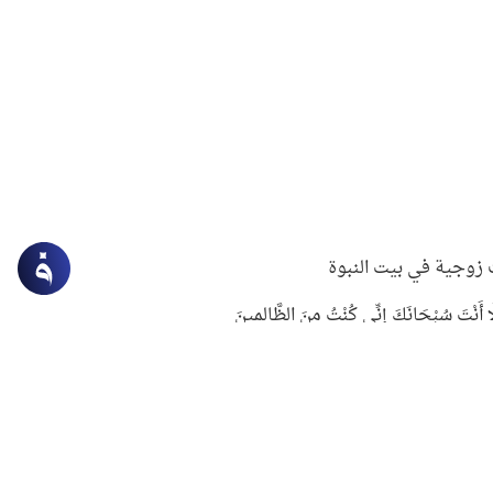
زوجية في بيت النبوة
ِلَّا أَنْتَ سُبْحَانَكَ إِنِّي كُنْتُ مِنَ الظَّالِمِينَ
لنبوي في التعامل مع حر الصيف
ستغفار
سرقة جابر بن حيان