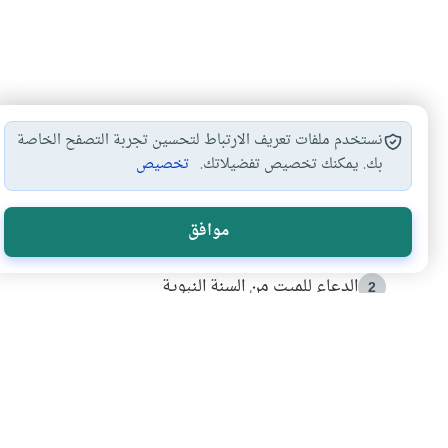
نستخدم ملفات تعريف الارتباط لتحسين تجربة التصفح الخاصة
بك. يمكنك تخصيص تفضيلاتك.
تخصيص
الأكثر قراءة
موافق
أدعية من السنة النبوية
1
الدعاء للميت من السنة النبوية
2
كيف ينفي النظم القرآني تحريف قصة أصحاب الفيل؟
3
شهادة للتاريخ.. المرواني يحكي قصة “إسلام أون لاين” مع
4
التربية الأسرية وبناء الاستقلال .. كيف ندعم أبناءنا د
5