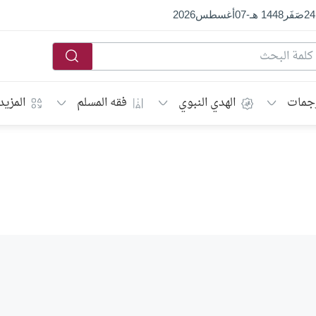
24
صَفَر
1448 هـ
-
07
أغسطس
2026
جمات
الهدي النبوي
فقه المسلم
المزيد