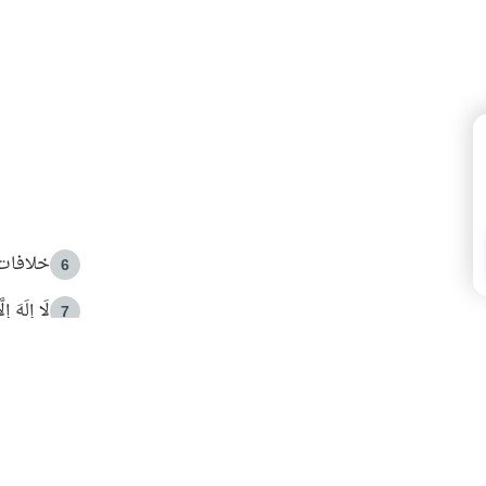
خلافات 
6
لَا إِلَهَ إ
7
الهدي ا
8
 الأمير الوالد والشيخ القرضاوي
فضل الا
9
ون مصادرة حقهم في التجربة؟
محاولة 
10