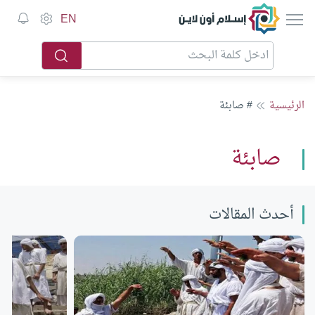
إسلام أون لاين
EN
الرئيسية
# صابئة
صابئة
أحدث المقالات