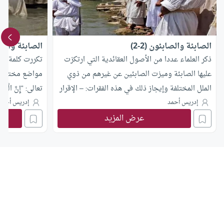
الصابئة والصابئون (2-2)
الصابئة والصابئ
ذكر العلماء عددا من الأصول العقائدية التي ارتكزت
تكررت كلمة الص
عليها الصابئة وميزت الصابئين عن غيرهم من ذوي
مواضع مختلفة، 
الملل المختلفة وإيجاز ذلك في هذه الفقرات: – الإقرار
تعالى: “إِنَّ الَّذِين
بالله تعالى: فالصابئة تؤمن بالله تعالى وبوجوده،
وَالصَّابِئِينَ مَنْ آم
إدريس أحمد
إدريس أحمد
عرض المزيد
وبقدرته وحكمته في تدبير الكائنات لكن يدعون أنهم
فَلَهُمْ أَجْرُهُمْ عِنْ
عاجزون عن الوصول إليه إلا بوساطة الروحانيين[1].
يَحْ
وأن الكواكب والأجرام الفلكية هي هياكل هذه
الملل الأربع: ا
الروحانيات،