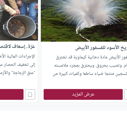
غزة..إسعاف لاقتص
ريخ الأسود للفسفور الأبيض
الإجراءات المالية الأ
ور الأبيض مادة دخانية كيماوية قد تخترق
إلى تخفيف الحصار عن
ام. وتصيب بحروق. ويحترق بمجرد ملامسته
“عنق الزجاجة” والأزما
كسجين منتجا ضياء ساطعا وكميات كبيرة من
12 عاما بفعل الحصار
ن.
زالت بلا زبائن، ومعدل
عرض المزيد
ومئات الأسر لم تحصل 
بهجمات إسرائيلية تس