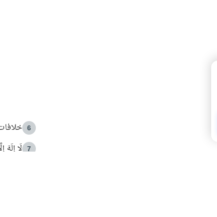
خلافات 
6
لَا إِلَهَ إ
7
الهدي ا
8
 الأمير الوالد والشيخ القرضاوي
فضل الا
9
ون مصادرة حقهم في التجربة؟
محاولة 
10