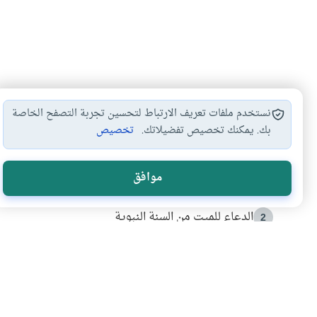
نستخدم ملفات تعريف الارتباط لتحسين تجربة التصفح الخاصة
بك. يمكنك تخصيص تفضيلاتك.
تخصيص
الأكثر قراءة
موافق
أدعية من السنة النبوية
1
الدعاء للميت من السنة النبوية
2
كيف ينفي النظم القرآني تحريف قصة أصحاب الفيل؟
3
شهادة للتاريخ.. المرواني يحكي قصة “إسلام أون لاين” مع
4
التربية الأسرية وبناء الاستقلال .. كيف ندعم أبناءنا د
5