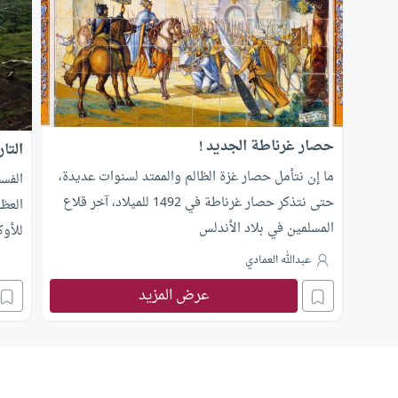
حصار غرناطة الجديد !
التا
ما إن نتأمل حصار غزة الظالم والممتد لسنوات عديدة،
الفسف
حتى نتذكر حصار غرناطة في 1492 للميلاد، آخر قلاع
العظ
المسلمين في بلاد الأندلس
للأو
الدخا
عبدالله العمادي
عرض المزيد