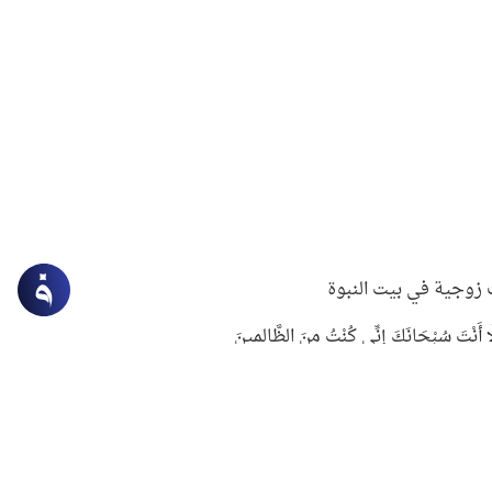
زوجية في بيت النبوة
ِلَّا أَنْتَ سُبْحَانَكَ إِنِّي كُنْتُ مِنَ الظَّالِمِينَ
لنبوي في التعامل مع حر الصيف
ستغفار
سرقة جابر بن حيان