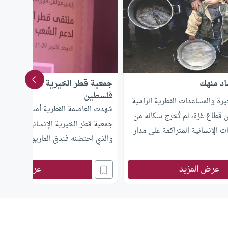
اد منهك
جمعية قطر الخيرية تنظم ملتقى إ
فلسطين
خيرة والمساعدات القطرية الرامية
شهدت العاصمة القطرية أمس انطلاق أ
 قطاع غزة، لم تُخرج سكانه من
جمعية قطر الخيرية الإنساني لدعم الش
ت الإنسانية المتراكمة على مدار
والذي احتضنه فندق الماريوت، وحضره
 الإسرائيلي.الأسواق المحلية ما
المشاركين من مختلف دول العالم، سو
ات الفقر والبطالة تتحرك صعودا،
عرض المزيد
عرض المزيد
المنظمات الإنسانية، أو الشخصيات الإس
على مأوى بعد تدمير منازلها
المشاركون في الملتقى –الذي يقام تح
تهدف القطاع منذ أعوام. لعل
الوزراء القطري الشيخ عبد الله بن ناصر
حرصهم