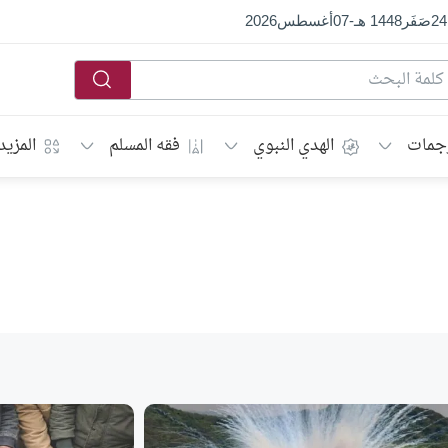
24
صَفَر
1448 هـ
-
07
أغسطس
2026
جمات
الهدي النبوي
فقه المسلم
المزيد