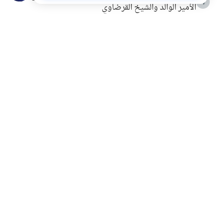
4
الأمير الوالد والشيخ القرضاوي
التربية الأسرية وبناء الاستقلال .. كيف ندعم أبناءنا دون
5
مصادرة حقهم في التجربة؟
خلافات زوجية في بيت النبوة
6
لَا إِلَهَ إِلَّا أَنْتَ سُبْحَانَكَ إِنِّي كُنْتُ مِنَ الظَّالِمِينَ
7
الهدي النبوي في التعامل مع حر الصيف
8
فضل الاستغفار
9
محاولة سرقة جابر بن حيان
10
اشترك في قائمتنا البريدية ليصلك كل جديد