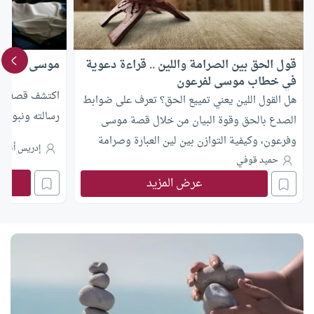
قول الحق بين الصرامة واللين .. قراءة دعوية
موسى عليه الس
في خطاب موسى لفرعون
اكتشف قصة موس
هل القول اللين يعني تمييع الحق؟ تعرف على ضوابط
رسالته ونبوته ف
الصدع بالحق وقوة البيان من خلال قصة موسى
وفرعون، وكيفية التوازن بين لين العبارة وصرامة
إدريس أحمد
المضمون في الدعوة.
حميد قوفـي
عرض المزيد