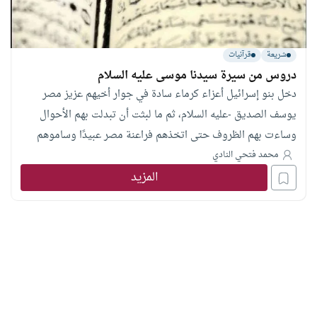
شريعة
قرآنيات
دروس من سيرة سيدنا موسى عليه السلام
دخل بنو إسرائيل أعزاء كرماء سادة في جوار أخيهم عزيز مصر
يوسف الصديق -عليه السلام، ثم ما لبثت أن تبدلت بهم الأحوال
وساءت بهم الظروف حتى اتخذهم فراعنة مصر عبيدًا وساموهم
سوء العذاب. ومن الواضح أن بني إسرائيل حافظوا على نقاء
محمد فتحي النادي
المزيد
عرقهم، ولم يختلطوا بالمصريين بالزواج حيث النسب والمصاهرة،
وذلك رغم مئات السنين بين دخولهم