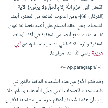
النَّفْسَ الَّتِي حَرَّمَ اللهُ إِلاّ بِالْحَقِّ وَلا يَزْنُونَ} الآية
[الفرقان: 68]» ومن الذنوب المانعة من المغفرة أيضا:
الشحناء، وهي حقد المسلم على أخيه بغضا له؛ لهوى
نفسه، وذلك يمنع أيضا من المغفرة في أكثر أوقات
المغفرة والرحمة؛ كما في «صحيح مسلم» عن
أبي
هريرة
رضي الله عنه مرفوعا:
«!– /wp:paragraph –>
وقد فسّر الأوزاعيّ هذه الشّحناء المانعة بالذي في
قلبه شحناء لأصحاب النبي صلّى الله عليه وسلّم، ولا
ريب أنّ هذه الشّحناء أعظم جرما من مشاحنة الأقران