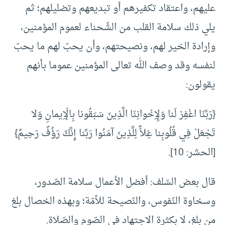
عليهم، واعتقاد تكفيرهم أو تبديعهم وتضليلهم؛ ثم
يلي ذلك سلامة القلب من الشّحناء لعموم المؤمنين،
وإرادة الخير لهم، ونصيحتهم، وأن يحبّ لهم ما يحبّ
لنفسه وقد وصف الله تعالى المؤمنين عموما بأنهم
يقولون:
{رَبَّنَا اغْفِرْ لَنا وَلِإِخْوانِنَا الَّذِينَ سَبَقُونا بِالْإِيمانِ وَلا
تَجْعَلْ فِي قُلُوبِنا غِلاًّ لِلَّذِينَ آمَنُوا رَبَّنا إِنَّكَ رَؤُفٌ رَحِيمٌ}
[الحشر: 10].
قال بعض السّلف: أفضل الأعمال سلامة الصّدور،
وسخاوة النّفوس، والنّصيحة للأمّة؛ وبهذه الخصال بلغ
من بلغ، لا بكثرة الاجتهاد في الصّوم والصّلاة.