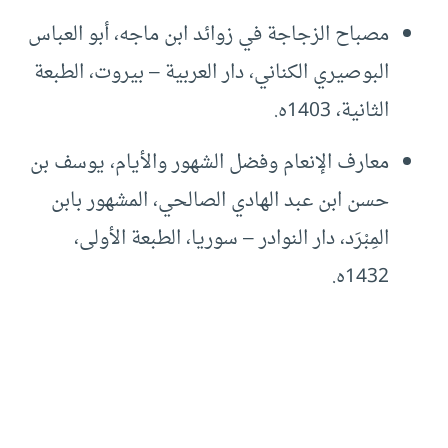
مصباح الزجاجة في زوائد ابن ماجه، أبو العباس
البوصيري الكناني، دار العربية – بيروت، الطبعة
الثانية، 1403ه.
معارف الإنعام وفضل الشهور والأيام، يوسف بن
حسن ابن عبد الهادي الصالحي، المشهور بابن
المِبْرَد، دار النوادر – سوريا، الطبعة الأولى،
1432ه.