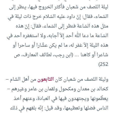
ليلة النّصف من شعبان فأكثر الخروج فيها، ينظر إلى
السّماء، فقال: إنّ داود عليه السّلام خرج ذات ليلة في
مثل هذه السّاعة فنظر إلى السّماء، فقال: إنّ هذه
السّاعة ما دعا الله أحد إلاّ أجابه، ولا استغفره أحد في
هذه الليلة إلاّ غفر له، ما لم يكن عشّارا أو ساحرا أو
شاعرا أو كاهنا … (ابن رجب، لطائف المعارف، ص
252)
وليلة النّصف من شعبان كان
التابعون
من أهل الشام –
كخالد بن معدان ومكحول ولقمان بن عامر وغيرهم –
يعظّمونها ويجتهدون فيها في العبادة، وعنهم أخذ
الناس فضلها وتعظيمها، وقد قيل: إنّه بلغهم في ذلك