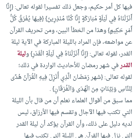
فيها كل أمر حكيم، وجعل ذلك تفسيرا لقوله تعالى: {إِنَّا
أَنْزَلْنَاهُ فِي لَيْلَةٍ مُبَارَكَةٍ إِنَّا كُنَّا مُنْذِرِينَ} {فِيهَا يُفْرَقُ كُلُّ
أَمْرٍ حَكِيمٍ} وهذا من الخطأ البين، ومن تحريف القرآن
عن مواضعه، فإن المراد بالليلة المباركة في الآية ليلة
القدر، لقوله تعالى: {إِنَّا أَنْزَلْنَاهُ فِي لَيْلَةِ الْقَدْرِ} و
ليلة
القدر
في شهر رمضان للأحاديث الواردة في ذلك؛
لقوله تعالى: {شهر رَمَضَانَ الَّذِي أُنْزِلَ فِيهِ الْقُرْآنُ هُدًى
لِلنَّاسِ وَبَيِّنَاتٍ مِنَ الْهُدَى وَالْفُرْقَانِ} .
مما سبق من أقوال العلماء نعلم أن من قال بأن الليلة
التي تكتب فيها الآجال وتقسم فيها الأرزاق، ليس
لديه دليل على ذلك، وأن القرآن يؤكد أن ليلة القدر
التي نزل فيها القرآن هي الليلة التي تكتب فيها