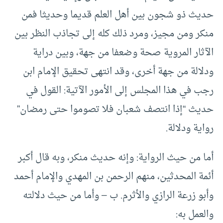
حديث ذو شجون بين أهل العلم قديما وحديثا فمن
منكر ومن مجيز، ومرد ذلك كله إلى تجاذب النظر بين
الآثار المروية صحة وضعفا من جهة، وبين دراية
ودلالة من جهة أخرى، وقد انتهى تحقيق الإمام ابن
رجب في هذا المجلس إلى الأمور الآتية: القول في
حديث “إذا انتصف شعبان فلا تصوموا حتى رمضان”
رواية ودلالة.
أما من حيث الرواية: وإنه حديث منكر، وبه قال أكبر
أئمة المحدثين، منهم الرحمن بن المهدي والإمام أحمد
وأبو زرعة الرازي والأثرم. ب – وأما من حيث دلالته
والعمل به: