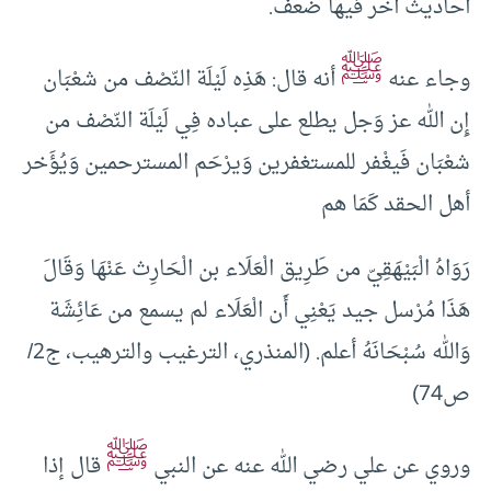
أحاديث أخر فيها ضعف.
ﷺ
وجاء عنه
أنه قال: هَذِه لَيْلَة النّصْف من ‌شعْبَان
إِن الله عز وَجل يطلع على عباده فِي لَيْلَة النّصْف من
‌شعْبَان فَيغْفر للمستغفرين وَيرْحَم المسترحمين وَيُؤَخر
أهل الحقد كَمَا هم
رَوَاهُ الْبَيْهَقِيّ من طَرِيق الْعَلَاء بن الْحَارِث عَنْهَا وَقَالَ
هَذَا مُرْسل جيد يَعْنِي أَن الْعَلَاء لم يسمع من عَائِشَة
وَالله سُبْحَانَهُ أعلم. (المنذري، الترغيب والترهيب، ج2/
ص74)
ﷺ
وروي عن علي رضي الله عنه عن النبي
قال إذا