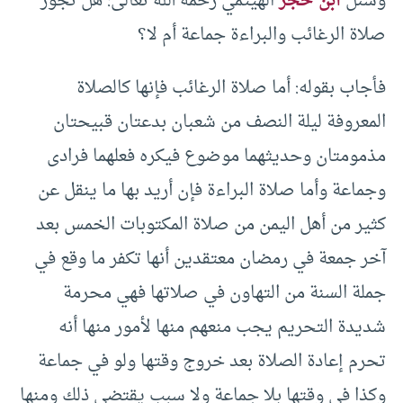
وسئل
ابن حجر
الهيتمي رحمه الله تعالى: هل تجوز
صلاة الرغائب والبراءة جماعة أم لا؟
فأجاب بقوله: أما صلاة ‌الرغائب ‌فإنها ‌كالصلاة
المعروفة ليلة النصف من شعبان بدعتان قبيحتان
مذمومتان وحديثهما موضوع فيكره فعلهما فرادى
وجماعة وأما صلاة البراءة فإن أريد بها ما ينقل عن
كثير من أهل اليمن من صلاة المكتوبات الخمس بعد
آخر جمعة في رمضان معتقدين أنها تكفر ما وقع في
جملة السنة من التهاون في صلاتها فهي محرمة
شديدة التحريم يجب منعهم منها لأمور منها أنه
تحرم إعادة الصلاة بعد خروج وقتها ولو في جماعة
وكذا في وقتها بلا جماعة ولا سبب يقتضي ذلك ومنها