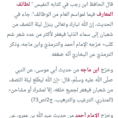
قال الحافظ ابن رجب في كتابه النفيس ”
لطائف
المعارف
فيما لمواسم العام من الوظائف”: جاء في
الحديث، إنّ الله تبارك وتعالى ينزل ليلة ‌النّصف من
شعبان إلى سماء الدّنيا فيغفر لأكثر من عدد شعر غنم
كلب» خرّجه الإمام أحمد والترمذيّ وابن ماجه، وذكر
الترمذيّ عن البخاريّ أنّه ضعّفه.
وخرّج
ابن ماجه
من حديث أبي موسى، عن النبي
صلّى الله عليه وسلّم، قال: «إنّ الله ليطّلع ليلة ‌النّصف
من شعبان فيغفر لجميع خلقه، إلاّ لمشرك أو مشاحن».
(المنذري، الترغيب والترهيب، ج2/ص73)
وخرّج
الإمام أحمد
من حديث عبد الله بن عمرو، عن