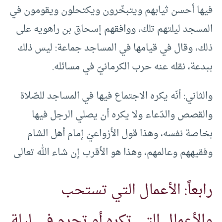
فيها أحسن ثيابهم ويتبخّرون ويكتحلون ويقومون في
المسجد ليلتهم تلك، ووافقهم إسحاق بن راهويه على
ذلك، وقال في قيامها في المساجد جماعة: ليس ذلك
ببدعة، نقله عنه حرب الكرمانيّ في مسائله.
والثاني: أنّه يكره الاجتماع فيها في المساجد للصّلاة
والقصص والدّعاء ولا يكره أن يصلي الرجل فيها
بخاصة نفسه، وهذا قول الأزواعيّ إمام أهل الشام
وفقيههم وعالمهم، وهذا هو الأقرب إن شاء الله تعالى
رابعاً: الأعمال التي تستحب
والأعمال التي تكره أو تحرم في ليلة