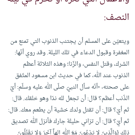
النصف:
ويتعيّن على المسلم أن يجتنب الذنوب التي تمنع من
المغفرة وقبول الدعاء في تلك الليلة. وقد روي أنّها:
الشرك، وقتل النفس، والزّنا؛ وهذه الثلاثة أعظم
الذنوب عند الله، كما في حديث ابن مسعود المتّفق
على صحته، «أنّه سأل النبيّ صلّى الله عليه وسلّم: أيّ
الذّنب أعظم؟ قال: أن تجعل لله ندّا وهو خلقك. قال:
ثم أيّ؟ قال: أن تقتل ولدك خشية أن يطعم معك. قال:
ثم أيّ؟ قال: أن تزاني حليلة جارك فأنزل الله تصديق
ذلك {وَالَّذِينَ لا يَدْعُونَ مَعَ اللهِ إِلهاً آخَرَ وَلا يَقْتُلُونَ