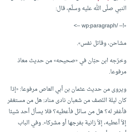
النبي صلّى الله عليه وسلّم، قال:
«!– /wp:paragraph –>
مشاحن، وقاتل نفس».
وخرّجه ابن حبّان في «صحيحه» من حديث معاذ
مرفوعا.
ويروى من حديث عثمان بن أبي العاص مرفوعا: «إذا
كان ليلة ‌النّصف من شعبان نادى مناد: هل من مستغفر
فأغفر له؟ هل من سائل فأعطيه؟ فلا يسأل أحد شيئا
إلاّ أعطيه، إلاّ زانية بفرجها أو مشركا». وفي الباب