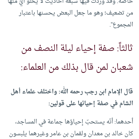
خاصة. وقد وردت فيها سبعة أحاديث لا يخلو أيّ منها
من تضعيف؛ وهو ما جعل البعض يحسنها باعتبار
المجموع”.
ثالثاً: صفة إحياء ليلة النصف من
شعبان لمن قال بذلك من العلماء:
‌‌قال الإمام ابن رجب رحمه الله: واختلف علماء أهل
الشام في صفة إحيائها على قولين:
أحدهما: أنّه يستحبّ إحياؤها جماعة في المساجد،
كان خالد بن معدان ولقمان بن عامر وغيرهما يلبسون