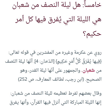
خامساً: هل ليلة النصف من شعبان
هي الليلة التي يُفرق فيها كل أمر
حكيم؟
روي عن عكرمة وغيره من المفسّرين في قوله تعالى:
{فِيها يُفْرَقُ كُلُّ أَمْرٍ حَكِيمٍ} [الدّخان: 4]. أنّها ليلة النّصف
من
شعبان.
والجمهور على أنّها ليلة القدر، وهو
الصحيح. (ابن رجب، لطائف المعارف، ص 252)
وقال بعضهم لفرط تعظيمه لليلة النصف من شعبان:
إنها الليلة المباركة التي أنزل فيها القرآن، وأنها يفرق