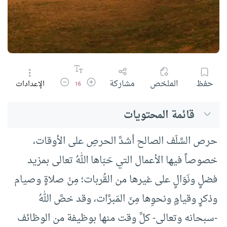
زيادة حجم الخط
تقليل حجم الخط
حفظ
الملخص
مشاركة
الإعدادات
16
قائمة المحتويات
حرص السَّلَف الصالح أشدَّ الحرصِ على الأوقات،
خصوصاً فيها الأعمال التي حَبَاها اللهُ تعالى بمزيد
فضلٍ ونَوَالٍ على غيرها من القُربات؛ مِنْ صلاةٍ وصيام
وذكرٍ وقيامٍ ونحوِها مِنَ المَبرَّات، وقد خصَّ اللهُ
-سبحانه وتعالى- كلَّ وقت منها بوظيفة من الوظائف