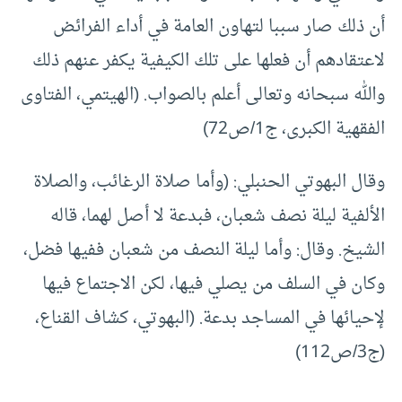
أن ذلك صار سببا لتهاون العامة في أداء الفرائض
لاعتقادهم أن فعلها على تلك الكيفية يكفر عنهم ذلك
والله سبحانه وتعالى أعلم بالصواب. (الهيتمي، الفتاوى
الفقهية الكبرى، ج1/ص72)
وقال البهوتي الحنبلي: (وأما صلاة الرغائب، والصلاة
الألفية ليلة نصف شعبان، فبدعة لا أصل لهما، قاله
الشيخ. وقال: وأما ليلة النصف من شعبان ففيها فضل،
وكان في السلف من يصلي فيها، لكن الاجتماع فيها
لإحيائها في المساجد بدعة. (البهوتي، كشاف القناع،
(ج3/ص112)