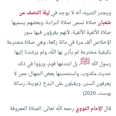
ويجدر التنبيه، أنه لا يوجد في
ليلة النصف من
شعبان
صلاة تسمى صلاة البراءة، وبعضهم يسميها
صلاة الألفية الألفية، لأنهم يقرؤون فيها سور
الإخلاص ألف مرة في مائة ركعة، وهي صلاة مخترعة
بكيفية مخترعة لم يأذن بها الله، ولم يرشدنا إليها
ﷺ
رسول الله
، بل ابتدعها قوم، ورووا في ذلك
حديث مكذوب، واستحسنها بعض الجهال، ممن لا
يعرفون السنن، ويقبلون على البدع. (عوينة، رسالة
بوست، 2020)
قال
الإمام النووي
رحمه الله تعالى: الصلاة المعروفة