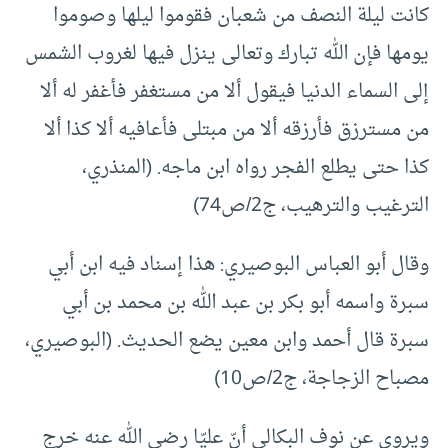
كانت ليلة النصف من ‌شعبان فقوموا ليلها وصوموا
يومها فإن الله تبارك وتعالى ينزل فيها لغروب الشمس
إلى السماء الدنيا فيقول ألا من مستغفر فأغفر له ألا
من مسترزق فأرزقه ألا من مبتلى فأعافيه ألا كذا ألا
كذا حتى يطلع الفجر رواه ابن ماجه. (المنذري،
الترغيب والترهيب، ج2/ص74)
وقال أبو العباس البوصيري: هذا إسناد فيه ابن أبي
سبرة واسمه أبو بكر بن عبد الله بن محمد بن أبي
سبرة قال أحمد وابن معين يضع الحديث. (البوصيري،
مصباح الزجاجة، ج2/ص10)
ويروى عن نوف البكالي أنّ عليّا رضي الله عنه خرج