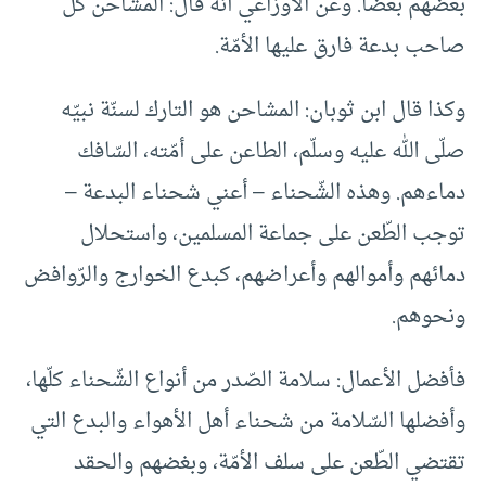
بعضهم بعضا. وعن الأوزاعي أنّه قال: المشاحن كلّ
صاحب بدعة فارق عليها الأمّة.
وكذا قال ابن ثوبان: المشاحن هو التارك لسنّة نبيّه
صلّى الله عليه وسلّم، الطاعن على أمّته، السّافك
دماءهم. وهذه الشّحناء – أعني شحناء البدعة –
توجب الطّعن على جماعة المسلمين، واستحلال
دمائهم وأموالهم وأعراضهم، كبدع الخوارج والرّوافض
ونحوهم.
فأفضل الأعمال: سلامة الصّدر من أنواع الشّحناء كلّها،
وأفضلها السّلامة من شحناء أهل الأهواء والبدع التي
تقتضي الطّعن على سلف الأمّة، وبغضهم والحقد