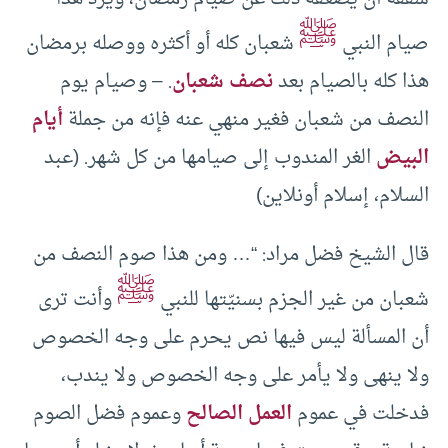
ﷺ
صيام النبي
شعبان كله أو أكثره ووصله برمضان
هذا كله بالصيام بعد
نصف شعبان
. – وصيام يوم
النصف من شعبان فغير منهي عنه فإنه من جملة
أيام
البيض
الغر المندوب إلى صيامها من كل شهر. (عبد
السلام، إسلام أونلاين)
قال الشيخ فضل مراد: “… ومن هذا صوم النصف من
ﷺ
شعبان من غير الجزم بسنيّتها للنبي
وأنت ترى
أن المسألة ليس فيها نص يحرم على وجه الخصوص
ولا ينهى ولا يأمر على وجه الخصوص ولا يندب،
فدخلت في عموم
العمل الصالح
وعموم فضل الصوم