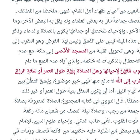
بعين من أعيان فقهاء أهل الشام، انتهى. ملخصًا من اللطائف .
نصف جماعةً قال به بعض العلماء ولم يقل به البعض الآخر، وما
الآخر .
والإحياء شخصيًا أو جماعيًا يكون بالصلاة والدعاء وذكر
ذه الليلة ليس على النَّسَقِ وليس لهذا الغرض وهو التقرب إلى
مية، وهي تحويل القبلة من
المسجد الأقصى
إلى مكة، مع عدم
الاحتفال بالذكريات له حُكمه .
والذي أراه عدم المنع ما دام
مُعَيَّنٌ لإحيائها وهل الصلاة بِنِيَّةِ طول العمر أو سَعَةِ الرزق
رب إلى الله
لا مانع منها فهي خير موضوع، ويُسَنُّ التنفُّلُ بين
يام الليل، أما أن يكون التنفل بنية طول العمر أو غير ذلك
طلقًا .
قال النووي في كتابه المجموع: الصلاة المعروفة بصلاة
ل جمعة من رجب ، وصلاة ليلة النصف من شعبان مائة ركعة،
كتاب قوت القلوب ـ لأبي طالب المكي ـ وإحياء علوم الدين ـ للإمام
يغتر ببعض مَنِ اشْتَبَهَ عليه حكمهما من الأئمة فصنف ورقات في