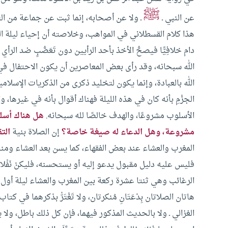
ﷺ
عن النبي ـ
ـ ولا عن أصحابه، إنما ثبت عن جماعة من التا
هذا كلام القسطلاني في المواهب، وخلاصته أن إحياء ليلة ال
دام خلافِيًّا فيصحُّ الأخذ بأحد الرأيين دون تَعَصُّبٍ ضد الرأي 
الله سبحانه، وقد رأى بعض المعاصرين أن يكون الاحتفال في ه
الله بالعبادة، وإنما يكون لتخليد ذكرى من الذكريات الإسلا
الجزْمِ بأنه كان في هذه الليلة فهناك أقوال بأنه في غيرها، و
الأسلوب مشروعًا، والهدف خالصًا لله سبحانه.
هل هناك أسلوب 
مشروعة، وهل الدعاء له صيغة خاصة؟
إن الصلاة بنية
التق
المغرب والعشاء عند بعض الفقهاء، كما يسن بعد العشاء ومنه ق
فليس عليه دليل مقبول يدعو إليه أو يستحسنه، فليكنْ نَفْلا م
الرغائب وهي ثنتا عشرة ركعة بين المغرب والعشاء ليلة أو
هاتان الصلاتان بِدْعَتَانِ مُنكرتان، ولا تَغْتَرّْ بذكرهما في 
الغزالي ـ ولا بالحديث المذكور فيهما، فإن كل ذلك باطل، ولا 