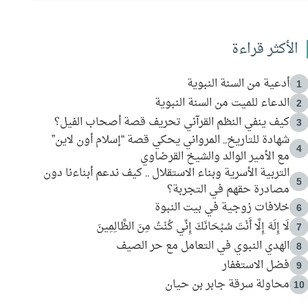
الأكثر قراءة
أدعية من السنة النبوية
1
الدعاء للميت من السنة النبوية
2
كيف ينفي النظم القرآني تحريف قصة أصحاب الفيل؟
3
شهادة للتاريخ.. المرواني يحكي قصة “إسلام أون لاين”
4
مع الأمير الوالد والشيخ القرضاوي
التربية الأسرية وبناء الاستقلال .. كيف ندعم أبناءنا دون
5
مصادرة حقهم في التجربة؟
خلافات زوجية في بيت النبوة
6
لَا إِلَهَ إِلَّا أَنْتَ سُبْحَانَكَ إِنِّي كُنْتُ مِنَ الظَّالِمِينَ
7
الهدي النبوي في التعامل مع حر الصيف
8
فضل الاستغفار
9
محاولة سرقة جابر بن حيان
10