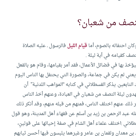
لنصف من شعبان؟
كان احتفاله بالصوم، أما
قيام الليل
فالرسول ـ عليه الصلاة
لنصف كقيامه في أية ليلة .
خذ بها في فضائل الأعمال، فقد أمر بقيامها، وقام هو بالفعل
يعني لم يكن في جماعة، والصورة التي يحتفل بها الناس اليوم
التابعين.
يذكر القسطلاني في كتابه “المواهب اللدنية” أن
دون ليلة النصف من شعبان في العبادة، وعنهم أخذ الناس
تهر ذلك عنهم اختلف الناس، فمنهم من قبله منهم، وقد أنكر ذلك
قله عبد الرحمن بن زيد بن أسلم عن فقهاء أهل المدينة، وهو قول
طلاني :اختلف علماء أهل الشام في صفة إحيائها على قولينِ،
بن معدان ولقمان بن عامر وغيرهما يلبسون فيها أحسن ثيابهم