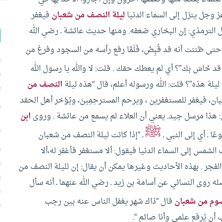
ز وجل ينزل إلى السماء الدنيا
ليلة النصف من شعبان
فيغفر
قال الترمذي: إن البخاري ضعفه.
ومنها حديث عائشة ـ رضي الله
ى ظننت أنه قد قُبِضَ، فَلَمَّا رفع رأسه من السجود وفرغ من
قد خَاسَ بك”؟ أي لم يعطك حقك .
قلت: لا والله يا رسول الله
 ليلة هذه”؟ قلت: الله ورسوله أعلم، قال “هذه ليلة
النصف من
ن، فيغفر للمستغفرين ، ويرحم المسترحِمِينَ، ويُؤخر أهل الحقد
: هذا مرسل جيد. يعني أن العلاء لم يسمع من عائشة .
وروى
ابن
ﷺ
 ـ أي إلى النبي ـ
ـ “إذا كانت ليلة النصف من شعبان
وب الشمس إلى السماء الدنيا فيقول: ألا مستغفر فأغفر له،ألا
الفجر .
بهذه الأحاديث وغيرها يمكن أن يقال: إن لليلة النصف من
روى النسائي عن أسامة بن زيد ـ رضي الله عنهما ـ أنه سأل
تصوم من شعبان
قال “ذاك شهر يغفل الناس عنه بين رجب
أن يُرفع علمي وأنا صائم “.