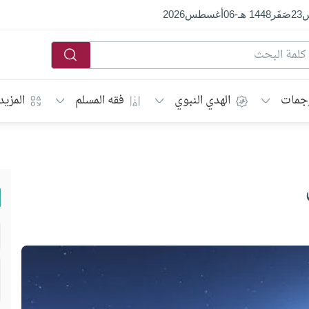
س
23
صَفَر
1448 هـ
-
06
أغسطس
2026
جمات
الهدي النبوي
فقه المسلم
المزيد