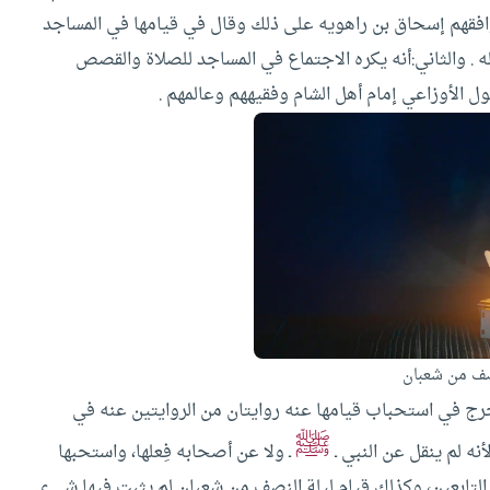
وافقهم إسحاق بن راهويه على ذلك وقال في قيامها في المساجد
ه .
والثاني:أنه يكره الاجتماع في المساجد للصلاة والقصص
ول الأوزاعي إمام أهل الشام وفقيههم وعالمهم .
صف من شعبان
خرج في استحباب قيامها عنه روايتان من الروايتين عنه في
ﷺ
أنه لم ينقل عن النبي ـ
ـ ولا عن أصحابه فِعلها، واستحبها
 التابعين، وكذلك قيام ليلة النصف من شعبان لم يثبت فيها شيء