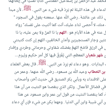
و محمد عبد الرحمن بن إسماعيل المقدسي كتابًا نفسيًا في إبطالهما
ﷺ
لدعاء في هذه الليلة لم يَرِدْ فيه شيء عن النبي ـ
ـ لأن مبدأ
 في ذلك عن عائشة ـ رضي الله عنها ـ سمعته يقول في السجود ”
منك، لا أُحصى ثناء عليك، أنت كما أثنيت على نفسك” رواه
ل عنه في هذه الأيام هو :
اللهم
يا ذا المنِّ ولا يمن عليه، يا ذا
اللاجئين وجار المستجيرين وأمان الخائفين، اللهم إن كنت كتبتني
 على في الرزق فامْحُ اللهمَّ بفضلك شقاوتي وحرماني وطردي وإقتار
ن
شهر شعبان
المعظم، التي يُفْرَقُ فيها كل أمر حكيم ويُبرم…
ﷺ
البدايات .
وهو دعاء لم يَرِدْ عن النبي ـ
ـ قال بعض العلماء
بن الخطاب
وعبد الله بن مسعود ـ رضي الله عنهما ـ وعمر من
َّ على الاقتداء به وبأبي بكر الصديق في حديث آخر، وأصحاب
في فضائل الأعمال .
ولكن الذي ينقصنا هو التثبت من أن هذا
 كما ينقصنا التثبت من قول ابن عمر وابن مسعود عن هذا
ابن أبي شيبة وابن أبي الدنيا .
ومهما يكن من شيء فإن أي دعاء