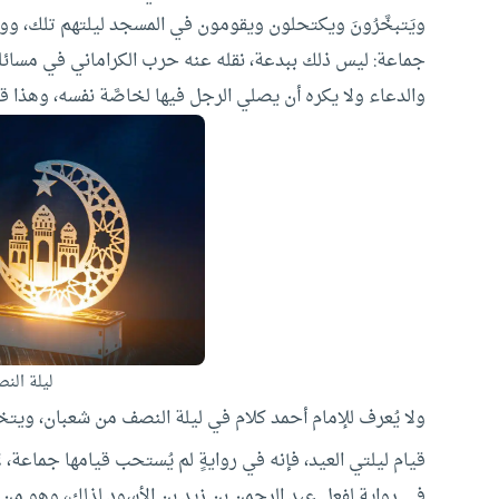
ويَتبخَّرُونَ ويكتحلون ويقومون في المسجد ليلتهم تلك، و
جماعة: ليس ذلك ببدعة، نقله عنه حرب الكراماني في مسائل
والدعاء ولا يكره أن يصلي الرجل فيها لخاصَّة نفسه، وهذا ق
ليلة الن
ولا يُعرف للإمام أحمد كلام في ليلة النصف من شعبان، ويت
قيام ليلتي العيد، فإنه في روايةٍ لم يُستحب قيامها جماعة، ل
في رواية لفعل عبد الرحمن بن زيد بن الأسود لذلك، وهو من