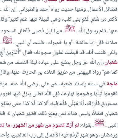
فضائل الأعمال.
ومنها حديث رواه أحمد والطبراني “إن الله ع
لأكثر من شَعْرِ غَنَمِ بني كلب، وهي قبيلة فيها غنم كثير”.و
ﷺ
عنها ـ قام رسول الله ـ
ـ من الليل فصلى فأطال السجود حت
ﷺ
صلاته قال: “يا عائشة ـ أو يا حُميراء ـ ظننت أن النبي ـ
ـ 
ولكن ظننت أنك قد قبضتَ لطول سجودك، فقال: “أَتَدْرِينَ أَيُّ
شعبان
، إن الله عز وجل يطلع على عباده ليلة النصف من شعبا
كما هم” رواه البيهقي من طريق العلاء بن الحارث عنها، وقال
ماجة
في سننه بإسناد ضعيف عن علي ـ رضي الله عنه ـ مرفوعًا
فقوموا لَيْلَهَا وصُوموا نهارها، فإن الله تعالى ينزل فيها لغر
مسترزق فأرزقه، ألا مُبْلًى فأعافيه، ألا كذا ألا كذا حتى يطلع 
شعبان فضلاً، وليس هناك نص يمنع ذلك، فشهر شعبان له فضله 
ﷺ
النبي ـ
ـ بقوله:
لم أَرَكَ تصوم من شهر من الشهور، ما 
ورمضان، وهو شهر تُرفع فيه الأعمال إلى رب العالمين، وأحب 