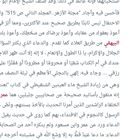
استحبابهما فإنه غالط في ذلك:
وقد صَنَّفَ الشيخ الإمام أب
فأحسن فيه وأجاد. “مجلة الأزهر ـ المجلد الثاني ص 515”.
وا
الاحتفال ليس ثابتًا بطريق صحيح عند الأكثرين، ومما أُثِرَ
أعوذ بعفوك من عقابك وأعوذ برضاك من سَخَطِكَ، وأعوذ بك 
البيهقي
من طريق العلاء كما تقدم .
والدعاء الذي يكثر السؤا
الجلال والإكرام، يا ذا الطول والإنعام ، لا إله إلا أنت ظهر 
عندك في أم الكتاب شقيًا أو محرومًا أو مطرودًا أو مُقَتَّرًا
رزقي …
وجاء فيه: إلهي بالتجلي الأعظم في ليلة النصف م
وهي من زيادة الشيخ ماء العينين الشنقيطي في كتاب “نعت 
إنه منقول بأسانيد صحيحة عن صحابيينِ جليلين، هما
عمر 
الخلفاء الراشدين الذين أَمرنا الحديث بالأخذ بسنتهم، ونَص
الرسول كالنجوم في الاقتداء، بهم كما روى في حديث يقبل 
الدعاء ورد عن عمر وابن مسعود ولم ينكره أحد من الصحابة،
الدعاء: ما دعا عَبْدٌ قَطُّ به إلا وَسَّعَ الله في مشيئته أخرجه 