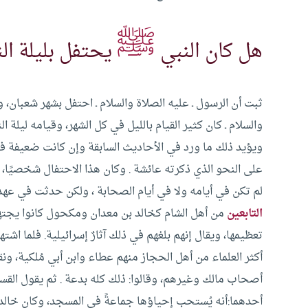
ﷺ
هل كان النبي
يحتفل بليلة ا
ثبت أن الرسول ـ عليه الصلاة والسلام ـ احتفل بشهر شعبان، و
والسلام ـ كان كثير القيام بالليل في كل الشهر، وقيامه ليلة ا
ويؤيد ذلك ما ورد في الأحاديث السابقة وإن كانت ضعيفة فيؤ
على النحو الذي ذكرته عائشة .
وكان هذا الاحتفال شخصيًا، 
لم تكن في أيامه ولا في أيام الصحابة ، ولكن حدثت في عهد 
التابعين
من أهل الشام كخالد بن معدان ومكحول كانوا يجته
تعظيمها، ويقال إنهم بلغهم في ذلك آثارٌ إسرائيلية. فلما اش
أكثر العلماء من أهل الحجاز منهم عطاء وابن أبي مُلكية، ون
أصحاب مالك وغيرهم، وقالوا: ذلك كله بدعة .
ثم يقول القس
أحدهما:أنه يُستحب إحياؤها جماعةً في المسجد، وكان خالد 