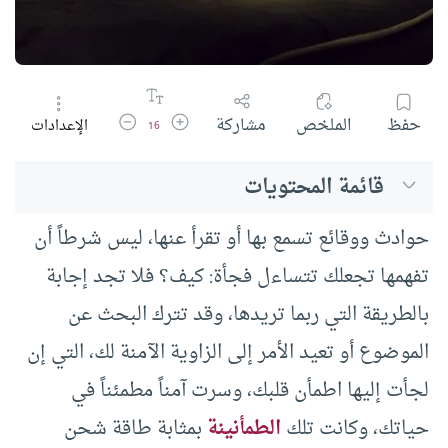
زيادة حجم الخط
تقليل حجم الخط
حفظ
الملخص
مشاركة
الإعدادات
16
قائمة المحتويات
حوادث ووقائع تسمع بها أو تقرأ عنها، ليس شرطاً أن
تفهمها تجعلك تتساءل فجأة: كيف؟ فلا تجد إجابة
بالطريقة التي ربما تريدها، وقد تترك البحث عن
الموضوع أو تعيد الأمر إلى الزاوية الآمنة لك، التي إن
لجأت إليها اطمأن قلبك، وسرت آمناً مطمئناً في
حياتك، وكانت تلك
الطمأنينة
بمثابة طاقة شحن