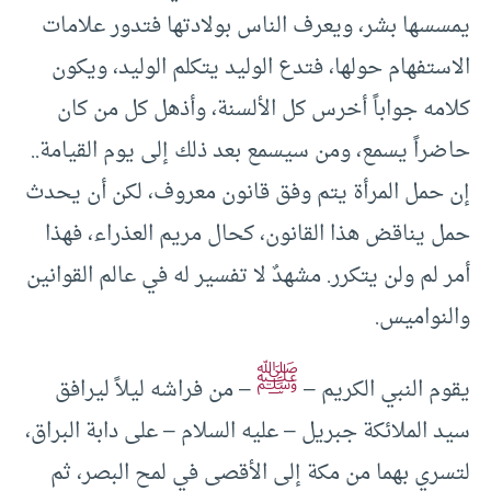
يمسسها بشر، ويعرف الناس بولادتها فتدور علامات
الاستفهام حولها، فتدع الوليد يتكلم الوليد، ويكون
كلامه جواباً أخرس كل الألسنة، وأذهل كل من كان
حاضراً يسمع، ومن سيسمع بعد ذلك إلى يوم القيامة..
إن حمل المرأة يتم وفق قانون معروف، لكن أن يحدث
حمل يناقض هذا القانون، كحال مريم العذراء، فهذا
أمر لم ولن يتكرر. مشهدٌ لا تفسير له في عالم القوانين
والنواميس.
ﷺ
يقوم النبي الكريم –
– من فراشه ليلاً ليرافق
سيد الملائكة جبريل – عليه السلام – على دابة البراق،
لتسري بهما من مكة إلى الأقصى في لمح البصر، ثم