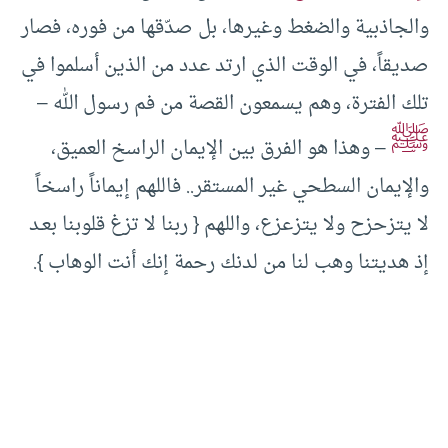
والجاذبية والضغط وغيرها، بل صدّقها من فوره، فصار
صديقاً، في الوقت الذي ارتد عدد من الذين أسلموا في
تلك الفترة، وهم يسمعون القصة من فم رسول الله –
ﷺ
– وهذا هو الفرق بين الإيمان الراسخ العميق،
والإيمان السطحي غير المستقر.. فاللهم إيماناً راسخاً
لا يتزحزح ولا يتزعزع، واللهم { ربنا لا تزغ قلوبنا بعـد
إذ هديتنا وهب لنا من لدنك رحمة إنك أنت الوهاب }.