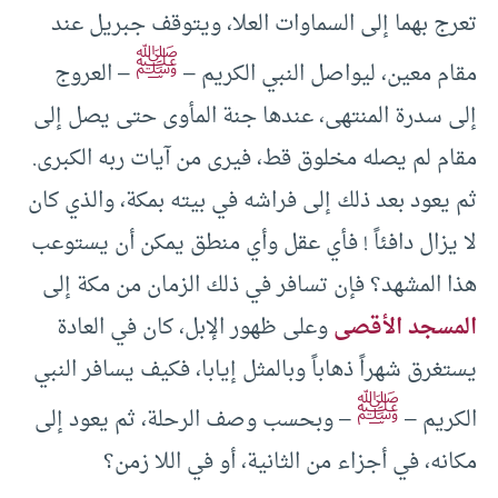
تعرج بهما إلى السماوات العلا، ويتوقف جبريل عند
ﷺ
مقام معين، ليواصل النبي الكريم –
– العروج
إلى سدرة المنتهى، عندها جنة المأوى حتى يصل إلى
مقام لم يصله مخلوق قط، فيرى من آيات ربه الكبرى.
ثم يعود بعد ذلك إلى فراشه في بيته بمكة، والذي كان
لا يزال دافئاً ! فأي عقل وأي منطق يمكن أن يستوعب
هذا المشهد؟ فإن تسافر في ذلك الزمان من مكة إلى
المسجد الأقصى
وعلى ظهور الإبل، كان في العادة
يستغرق شهراً ذهاباً وبالمثل إيابا، فكيف يسافر النبي
ﷺ
الكريم –
– وبحسب وصف الرحلة، ثم يعود إلى
مكانه، في أجزاء من الثانية، أو في اللا زمن؟