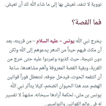
نووية لا تنفد، تعيش بها إلى ما شاء الله لك أن تعيش.
فما القصة؟
يخرج نبي الله
يونس – عليه السلام
– من قريته، بعد
أن مكث فيهم حيناً من الدهر يدعوهم إلى الله ولكن
دون نتيجة، حيث كذبوه وتمردوا عليه حتى خرج من
القرية، وبقية القصة المعروفة وأهم مشاهدها، ساعة
أن التقمه الحوت، فيدخل جوفه، لتتعطل فوراً قوانين
الهضم عند هذا الحيوان الضخم، كيلا يتأثر نبي الله
يونس بن متّى، لحكمة أرادها سبحانه. مشهدٌ لا تفسير
له في عالم القوانين والنواميس.