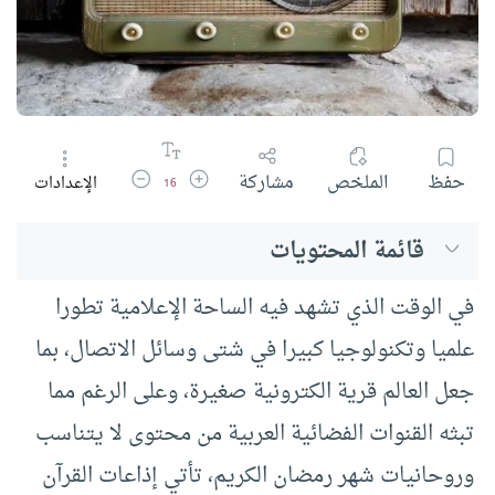
زيادة حجم الخط
تقليل حجم الخط
حفظ
الملخص
مشاركة
الإعدادات
16
قائمة المحتويات
في الوقت الذي تشهد فيه الساحة الإعلامية تطورا
علميا وتکنولوجيا کبيرا في شتى وسائل الاتصال، بما
جعل العالم قرية الکترونية صغيرة، وعلى الرغم مما
تبثه القنوات الفضائية العربية من محتوى لا يتناسب
وروحانيات شهر رمضان الكريم، تأتي إذاعات القرآن