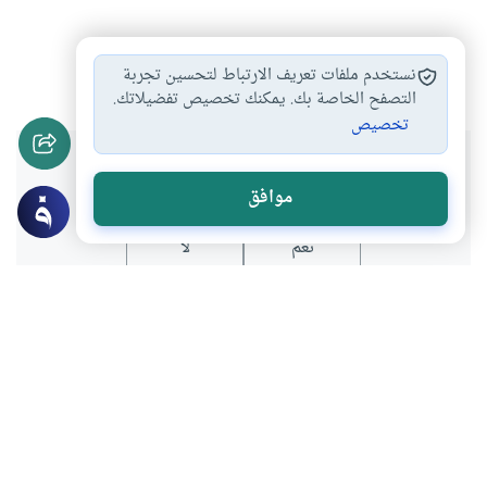
الإسلام
القرآن الكريم
بلاغة القرآن
نشر الإسلام
#
#
#
#
نستخدم ملفات تعريف الارتباط لتحسين تجربة
التصفح الخاصة بك. يمكنك تخصيص تفضيلاتك.
تخصيص
هل انتفعت بهذا المحتوى؟
موافق
نعم
لا
عن الكاتب
نورالدين قلالة
لديه 305 مقالة
بعض أعماله