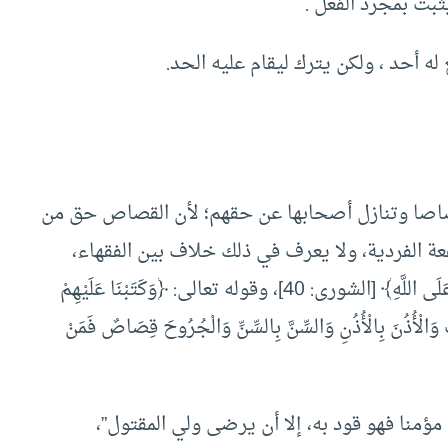
ثبت بمجرد الفعل .
 أحد ، ولكن يترك ليقام عليه الحد.
صاصا وتنازل أصحابها عن حقهم؛ لأن القصاص حق من
عة الفردية، ولا يعرف في ذلك خلاف بين الفقهاء،
والأدلة عليه كثيرة، منها: ﴿فَمَنْ عَفَا وَأَصْلَحَ فَأَجْرُهُ عَلَى اللَّهِ﴾ [الشورى: 40]، وقوله تعالى: ﴿وَكَتَبْنَا عَلَيْهِمْ
نْفِ وَالْأُذُنَ بِالْأُذُنِ وَالسِّنَّ بِالسِّنِّ وَالْجُرُوحَ قِصَاصٌ فَمَنْ
نا فهو قود به، إلا أن يرضى ولي المقتول”،