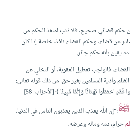
عن حكم قضائي صحيح، فلا ذنب لمنفذ الحكم من
صادر عن قضاء، وحكم القضاء نافذ، خاصة إذا كان
ده يقين بأنه حكم جائر.
 القضاء، فالواجب تعطيل العقوبة، أو التخلي عن
الظلم وأذية المسلمين بغير حق، من ذلك قوله تعالى:
ُوا فَقَدِ احْتَمَلُوا بُهْتَانًا وَإِثْمًا مُبِينًا ﴾ [الأحزاب: 58]
ﷺ
: “إن الله يعذب الذين يعذبون الناس في الدنيا.
م
حرام، دمه وماله وعرضه.