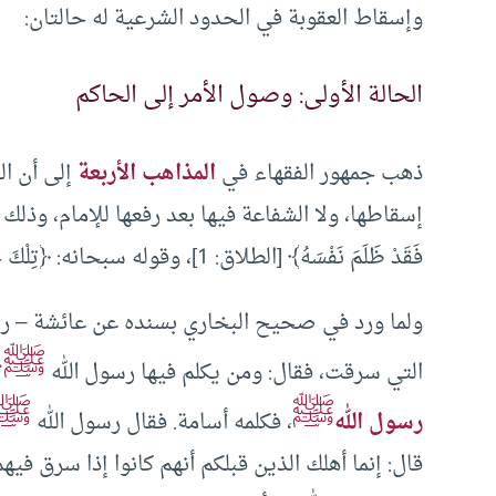
وإسقاط العقوبة في الحدود الشرعية له حالتان:
الحالة الأولى: وصول الأمر إلى الحاكم
ذهب جمهور الفقهاء في
المذاهب الأربعة
إلى أن ال
إسقاطها، ولا الشفاعة فيها بعد رفعها للإمام، وذلك لعموم ا
فَقَدْ ظَلَمَ نَفْسَهُ﴾ [الطلاق: 1]، وقوله سبحانه: ﴿تِلْكَ حُدُودُ اللَّهِ فَلَا تَقْرَبُوهَا﴾ [البقرة: 187].
ولما ورد في صحيح البخاري بسنده عن عائشة – رضي
ﷺ
التي سرقت، فقال: ومن يكلم فيها رسول الله
؟
ﷺ
ﷺ
رسول الله
، فكلمه أسامة. فقال رسول الله
قال: إنما أهلك الذين قبلكم أنهم كانوا إذا سرق في