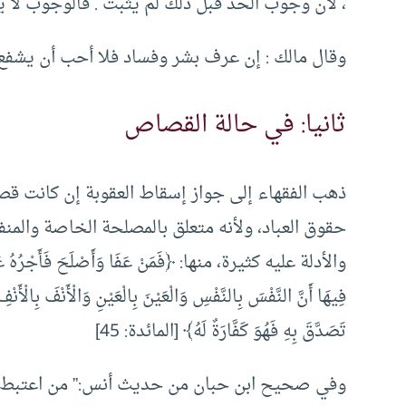
، لأن وجوب الحد قبل ذلك لم يثبت . فالوجوب لا ي
وقال مالك : إن عرف بشر وفساد فلا أحب أن يشفع له
ثانيا: في حالة القصاص
ذهب الفقهاء إلى جواز إسقاط العقوبة إن كانت ق
حقوق العباد، ولأنه متعلق بالمصلحة الخاصة والمنف
فِيهَا أَنَّ النَّفْسَ بِالنَّفْسِ وَالْعَيْنَ بِالْعَيْنِ وَالْأَنْفَ بِالْأَ
تَصَدَّقَ بِهِ فَهُوَ كَفَّارَةٌ لَهُ﴾ [المائدة: 45]
وفي صحيح ابن حبان من حديث أنس:” من اعتبط مؤم