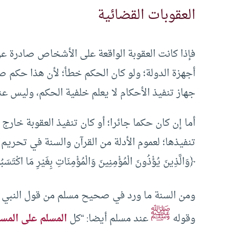
العقوبات القضائية
فإذا كانت العقوبة الواقعة على الأشخاص صادرة 
أجهزة الدولة؛ ولو كان الحكم خطأ؛ لأن هذا حكم 
جهاز تنفيذ الأحكام لا يعلم خلفية الحكم، وليس عن
أما إن كان حكما جائرا؛ أو كان تنفيذ العقوبة خارج
تنفيذها؛ لعموم الأدلة من القرآن والسنة في تحريم 
﴿وَالَّذِينَ ‌يُؤْذُونَ الْمُؤْمِنِينَ وَالْمُؤْمِنَاتِ بِغَيْرِ مَا اكْتَسَب
ومن السنة ما ورد في صحيح مسلم من قول النبي
ﷺ
وقوله
عند مسلم أيضا: “كل
المسلم على المسل