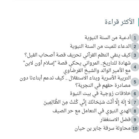
الأكثر قراءة
أدعية من السنة النبوية
1
الدعاء للميت من السنة النبوية
2
كيف ينفي النظم القرآني تحريف قصة أصحاب الفيل؟
3
شهادة للتاريخ.. المرواني يحكي قصة “إسلام أون لاين”
4
مع الأمير الوالد والشيخ القرضاوي
التربية الأسرية وبناء الاستقلال .. كيف ندعم أبناءنا دون
5
مصادرة حقهم في التجربة؟
خلافات زوجية في بيت النبوة
6
لَا إِلَهَ إِلَّا أَنْتَ سُبْحَانَكَ إِنِّي كُنْتُ مِنَ الظَّالِمِينَ
7
الهدي النبوي في التعامل مع حر الصيف
8
فضل الاستغفار
9
محاولة سرقة جابر بن حيان
10