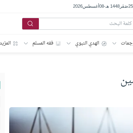
25
صَفَر
1448 هـ
-
08
أغسطس
2026
جمات
الهدي النبوي
فقه المسلم
المزيد
ين