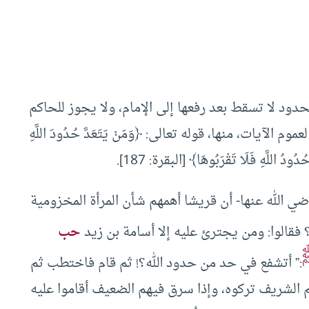
حدود لا تسقط بعد رفعها إلى الإمام، ولا يجوز للحاكم
لآيات، منها، قوله تعالى: ﴿وَمَنْ يَتَعَدَّ حُدُودَ اللَّهِ
 الله عنها- أن قريشا أهمهم شأن المرأة المخزومية
 فقالوا: ومن يجترئ عليه إلا أسامة بن زيد
حب
:” أتشفع في حد من حدود الله؟! ثم قام فاختطب ثم
هم الشريف تركوه، وإذا سرق فيهم الضعيف أقاموا عليه