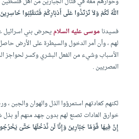
وحوارهم معه في قتال الجبارين من أهل فلسطين ،
اللَّهُ لَكُمْ وَلاَ تَرْتَدُّوا عَلَى أَدْبَارِكُمْ فَتَنقَلِبُوا خَاسِرِينَ
فسيدنا
موسى عليه السلام
يحرض بني اسرائيل على
لهم ، وأن أمر الدخول والسيطرة على الأرض حاصل لا
الأسباب وشيء من الفعل البشري وكسر لحواجز الخ
المصريين .
لكنهم كعادتهم استمرؤوا الذل والهوان والجبن ، ور
خوارق العادات تصنع لهم بدون جهد منهم أو بذل شي
إِنَّ فِيهَا قَوْمًا جَبَّارِينَ وَإِنَّا لَن نَّدْخُلَهَا حَتَّىَ يَخْرُجُو