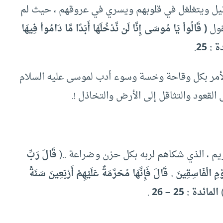
يل ويتغلغل في قلوبهم ويسري في عروقهم ، حيث لم
قول
( قَالُواْ يَا مُوسَى إِنَّا لَن نَّدْخُلَهَا أَبَدًا مَّا دَامُواْ فِيهَا
 : 25
.
 الأمر بكل وقاحة وخسة وسوء أدب لموسى عليه السلام
القعود والتثاقل إلى الأرض والتخاذل !.
كريم ، الذي شكاهم لربه بكل حزن وضراعة ..(
قَالَ رَبِّ
ْمِ الْفَاسِقِينَ . قَالَ فَإِنَّهَا مُحَرَّمَةٌ عَلَيْهِمْ أَرْبَعِينَ سَنَةً
المائدة : 25 – 26
.