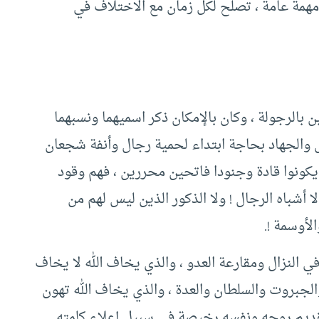
همة عامة ، تصلح لكل زمان مع الاختلاف في
 بالرجولة ، وكان بالإمكان ذكر اسميهما ونسبهما
ال والجهاد بحاجة ابتداء لحمية رجال وأنفة شجعان
ونوا قادة وجنودا فاتحين محررين ، فهم وقود
ا أشباه الرجال ! ولا الذكور الذين ليس لهم من
لأوسمة !.
في النزال ومقارعة العدو ، والذي يخاف الله لا يخاف
الجبروت والسلطان والعدة ، والذي يخاف الله تهون
ي تقديم روحه ونفسه رخيصة في سبيل إعلاء كلمته .