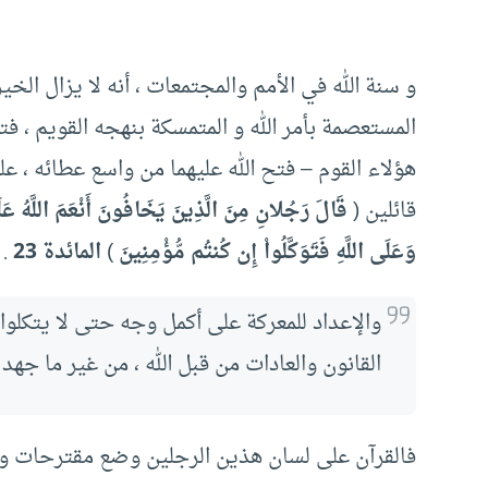
و سنة الله في الأمم والمجتمعات ، أنه لا يزال الخي
المستعصمة بأمر الله و المتمسكة بنهجه القويم ، 
هؤلاء القوم – فتح الله عليهما من واسع عطائه ، ع
قائلين (
قَالَ رَجُلانِ مِنَ الَّذِينَ يَخَافُونَ أَنْعَمَ اللَّهُ عَلَيْ
وَعَلَى اللَّهِ فَتَوَكَّلُواْ إِن كُنتُم مُّؤْمِنِينَ
)
المائدة 23
.
والإعداد للمعركة على أكمل وجه حتى لا يتكلوا 
القانون والعادات من قبل الله ، من غير ما جهد 
فالقرآن على لسان هذين الرجلين وضع مقترحات وخ