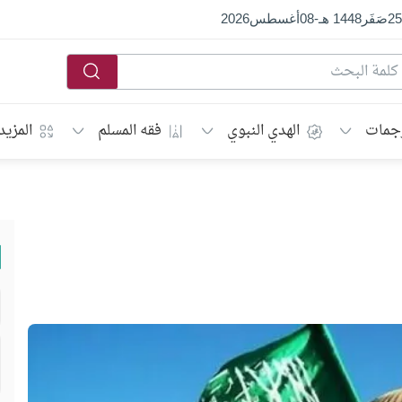
25
صَفَر
1448 هـ
-
08
أغسطس
2026
جمات
الهدي النبوي
فقه المسلم
المزيد