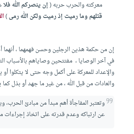
معركته والحرب حربه (
إن ينصركم الله فلا غ
قتلهم وما رميت إذ رميت ولكن الله رمى
)
ال
إن من حكمة هذين الرجلين وحسن فهمهما ، أنهما أ
في آخر الوصايا ، مفتتحين وصاياهم بالأسباب التي 
والإعداد للمعركة على أكمل وجه حتى لا يتكلوا أو ي
والعادات من قبل الله ، من غير ما جهد أو بذل كما ي
وتعتبر المفاجأة أهم مبدأ من مبادئ الحرب، ويؤ
عن ارتباكه وعدم قدرته على اتخاذ إجراءات مض