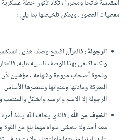
المقدسة فاتحا ومحررا ، تكاد تكون خطة عسكرية م
معطيات العصور . ويمكن تلخيصها بما يلي :
الرجولة
: فالقرآن افتتح وصف هذين المتكلمين
ولكنه اكتفى بهذا الوصف للتنبيه عليه. فالقت
ونخوة أصحاب مروءة وشهامة ، مؤهلين لأن يك
المعركة ومادتها وعنوانها وعنصرها الأساس . ل
الرجولة إلا الاسم والرسم والشكل والمنصب وا
الخوف من الله
: فالذي يخاف الله ينفذ أمره 
معه أحد ولا يخشى سواه مهما بلغ من القوة و
عليه الدنيا وزينتها ولعاعتها ، ولا يتردد ف