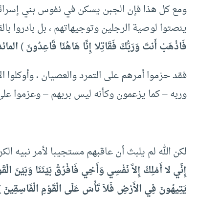
ومع كل هذا فإن الجبن يسكن في نفوس بني إسرائ
ينصتوا لوصية الرجلين وتوجيهاتهم ، بل بادروا بال
فَاذْهَبْ أَنتَ وَرَبُّكَ فَقَاتِلا إِنَّا هَاهُنَا قَاعِدُونَ
)
المائدة
فقد حزموا أمرهم على التمرد والعصيان ، وأوكلوا
وربه – كما يزعمون وكأنه ليس بربهم – وعزموا على 
لكن الله لم يلبث أن عاقبهم مستجيبا لأمر نبيه ال
إِنِّي لا أَمْلِكُ إِلاَّ نَفْسِي وَأَخِي فَافْرُقْ بَيْنَنَا وَبَيْنَ الْقَو
يَتِيهُونَ فِي الأَرْضِ فَلاَ تَأْسَ عَلَى الْقَوْمِ الْفَاسِقِينَ
)