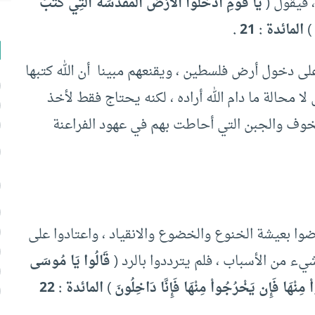
 فيقول (
يَا قَوْمِ ادْخُلُوا الأَرْضَ المُقَدَّسَةَ الَّتِي كَتَبَ
)
المائدة : 21
.
 دخول أرض فلسطين ، ويقنعهم مبينا أن الله كتبها
 محالة ما دام الله أراده ، لكنه يحتاج فقط لأخذ
وف والجبن التي أحاطت بهم في عهود الفراعنة
ضوا بعيشة الخنوع والخضوع والانقياد ، واعتادوا على
ء من الأسباب ، فلم يترددوا بالرد (
قَالُوا يَا مُوسَى
اْ مِنْهَا فَإِن يَخْرُجُواْ مِنْهَا فَإِنَّا دَاخِلُونَ
)
المائدة : 22