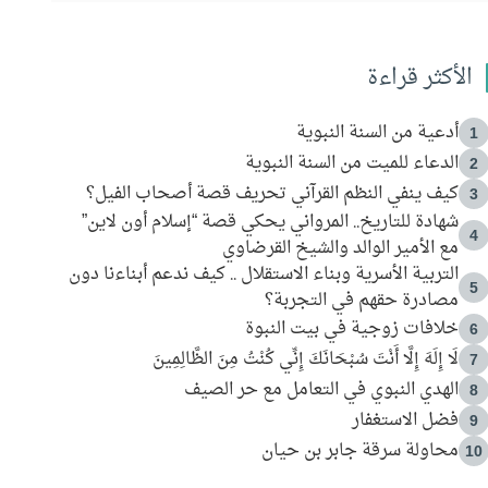
الأكثر قراءة
أدعية من السنة النبوية
1
الدعاء للميت من السنة النبوية
2
كيف ينفي النظم القرآني تحريف قصة أصحاب الفيل؟
3
شهادة للتاريخ.. المرواني يحكي قصة “إسلام أون لاين”
4
مع الأمير الوالد والشيخ القرضاوي
التربية الأسرية وبناء الاستقلال .. كيف ندعم أبناءنا دون
5
مصادرة حقهم في التجربة؟
خلافات زوجية في بيت النبوة
6
لَا إِلَهَ إِلَّا أَنْتَ سُبْحَانَكَ إِنِّي كُنْتُ مِنَ الظَّالِمِينَ
7
الهدي النبوي في التعامل مع حر الصيف
8
فضل الاستغفار
9
محاولة سرقة جابر بن حيان
10