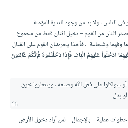
ر في الناس ، ولا بد من وجود الندرة المؤمنة
فتصدر اثنان من القوم – تخيل اثنان فقط من مجموع
لما وفهما وشجاعة ، فأخذا يحرضان القوم على القتال
هِمَا ادْخُلُواْ عَلَيْهِمُ الْبَابَ فَإِذَا دَخَلْتُمُوهُ فَإِنَّكُمْ غَالِبُونَ
أو يتواكلوا على فعل الله وصنعه ، وينتظروا خرق
أو بذل
طوات عملية – بالإجمال – لمن أراد دخول الأرض