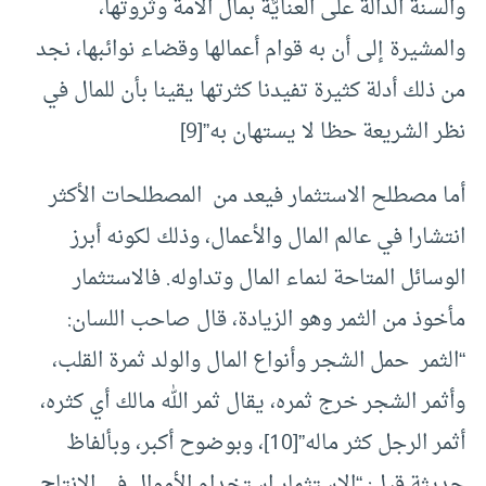
والسنة الدالة على العنايَّة بمال الأمة وثروتها،
والمشيرة إلى أن به قوام أعمالها وقضاء نوائبها، نجد
من ذلك أدلة كثيرة تفيدنا كثرتها يقينا بأن للمال في
نظر الشريعة حظا لا يستهان به”[9]
أما مصطلح الاستثمار فيعد من المصطلحات الأكثر
انتشارا في عالم المال والأعمال، وذلك لكونه أبرز
الوسائل المتاحة لنماء المال وتداوله. فالاستثمار
مأخوذ من الثمر وهو الزيادة، قال صاحب اللسان:
“الثمر حمل الشجر وأنواع المال والولد ثمرة القلب،
وأثمر الشجر خرج ثمره، يقال ثمر الله مالك أي كثره،
أثمر الرجل كثر ماله”[10]، وبوضوح أكبر، وبألفاظ
حديثة قيل: “الاستثمار استخدام الأموال في الإنتاج