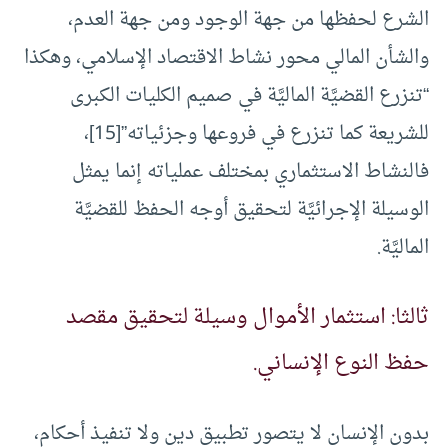
الشرع لحفظها من جهة الوجود ومن جهة العدم،
والشأن المالي محور نشاط الاقتصاد الإسلامي، وهكذا
“تنزرع القضيَّة الماليَّة في صميم الكليات الكبرى
للشريعة كما تنزرع في فروعها وجزئياته”[15]،
فالنشاط الاستثماري بمختلف عملياته إنما يمثل
الوسيلة الإجرائيَّة لتحقيق أوجه الحفظ للقضيَّة
الماليَّة.
ثالثا: استثمار الأموال وسيلة لتحقيق مقصد
حفظ النوع الإنساني.
بدون الإنسان لا يتصور تطبيق دين ولا تنفيذ أحكام،