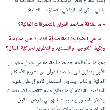
وعنه تتفرع بعض الإشكالات الجزئيَّة_الخادمة له_
والتي يمكن إجمالها في التساؤلات التالية:
– ما علاقة مقاصد القرآن بالتصرفات الماليَّة؟
– ما هي الضوابط المقاصديَّة القادرة على ممارسة
وظيفة التوجيه والتسديد والتطوير لحركيَّة المال؟
وهو ما سأعالجه بعد هذه المقدمة من خلال محورين:
الأول يتطرق إلى مقاصد القرآن من تشريع الأحكام
الماليَّة، والثاني يتناول استثمار الأموال على ضوء
المقاصد القرآنيَّة أو ما يطلق عليه “تقصيد الاستثمار”،
وصٌدِّر المحوران بمبحث تمهيدي لغرض تدقيق
المفاهيم والمصطلحات، وذُيّلا بخاتمة.