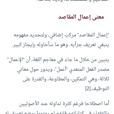
معنى إعمال المقاصد
“إعمال المقاصد” مركب إضافي، ولتحديد مفهومه
ينبغي تعريف جزأيه. وهو ما سأحاوله بإيجاز كبير.
يتبين من خلال ما جاء في معاجم اللغة، أن “الإعمال”
مصدر الفعل المتعدي “أعمل”، ويدور حول معاني
ثلاثة، وهي التمكين، والمطاوعة، والقدرة على
التوظيف.[2]
أما اصطلاحا فرغم كثرة تداوله عند الأصوليين
والفقهاء في كتاباتهم فإنهم لم يهتموا بوضع تعريف له