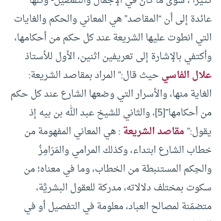
كثيرا ، سوى ما كان في الإجمال والتفصيل- وكلها
عائدة إلى أن “المقاصد” هي المعاني والحكم والغايات
التي انطوت عليها الشريعة عند كل حكم من أحكامها،
وأكتفي بالإشارة إلى تعريفين اثنين، الأول للأستاذ
علال الفاسي
حيث قال:” المراد بمقاصد الشريعة:
الغاية منها، والأسرار التي وضعها الشارع عند كل حكم
من أحكامها”[5]، والثاني للشيخ عبد الله بن بيه إذ
يقول:”
مقاصد الشريعة
: هي المعاني المفهومة من
خطاب الشارع ابتداء، وكذلك المرامي والمَرَامِزُ
والحِكم المستنبطة من الخطاب، وما في معناه؛ من
سكوت بمختلف دلالاته، مدركة للعقول البشريَّة،
متضمّنة لمصالح العباد، معلومة في التفصيل أو في