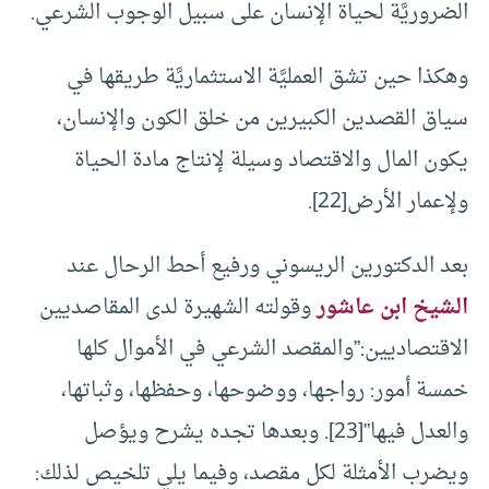
الضروريَّة لحياة الإنسان على سبيل الوجوب الشرعي.
وهكذا حين تشق العمليَّة الاستثماريَّة طريقها في
سياق القصدين الكبيرين من خلق الكون والإنسان،
يكون المال والاقتصاد وسيلة لإنتاج مادة الحياة
ولإعمار الأرض[22].
بعد الدكتورين الريسوني ورفيع أحط الرحال عند
الشيخ ابن عاشور
وقولته الشهيرة لدى المقاصديين
الاقتصاديين:”والمقصد الشرعي في الأموال كلها
خمسة أمور: رواجها، ووضوحها، وحفظها، وثباتها،
والعدل فيها”[23]. وبعدها تجده يشرح ويؤصل
ويضرب الأمثلة لكل مقصد، وفيما يلي تلخيص لذلك: