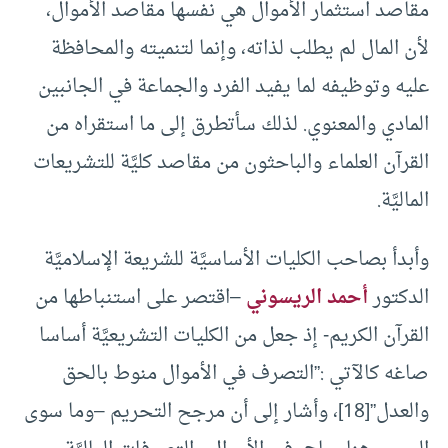
مقاصد استثمار الأموال هي نفسها مقاصد الأموال،
لأن المال لم يطلب لذاته، وإنما لتنميته والمحافظة
عليه وتوظيفه لما يفيد الفرد والجماعة في الجانبين
المادي والمعنوي. لذلك سأتطرق إلى ما استقراه من
القرآن العلماء والباحثون من مقاصد كليَّة للتشريعات
الماليَّة.
وأبدأ بصاحب الكليات الأساسيَّة للشريعة الإسلاميَّة
الدكتور
أحمد الريسوني
–اقتصر على استنباطها من
القرآن الكريم- إذ جعل من الكليات التشريعيَّة أساسا
صاغه كالآتي :”التصرف في الأموال منوط بالحق
والعدل”[18]، وأشار إلى أن مرجح التحريم –وما سوى