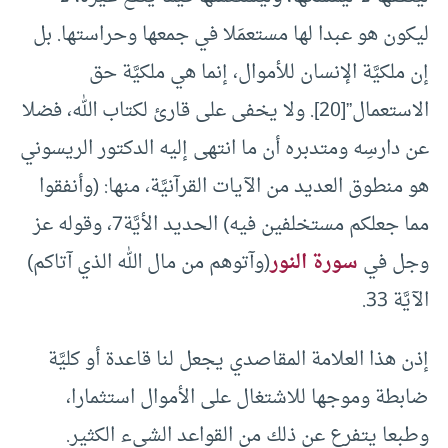
ليكون هو عبدا لها مستعمَلا في جمعها وحراستها. بل
إن ملكيَّة الإنسان للأموال، إنما هي ملكيَّة حق
الاستعمال”[20]. ولا يخفى على قارئ لكتاب الله، فضلا
عن دارسِه ومتدبره أن ما انتهى إليه الدكتور الريسوني
هو منطوق العديد من الآيات القرآنيَّة، منها: (وأنفقوا
مما جعلكم مستخلفين فيه) الحديد الأيَّة7، وقوله عز
وجل في
سورة النور
(وآتوهم من مال الله الذي آتاكم)
الآيَّة 33.
إذن هذا العلامة المقاصدي يجعل لنا قاعدة أو كليَّة
ضابطة وموجها للاشتغال على الأموال استثمارا،
وطبعا يتفرع عن ذلك من القواعد الشيء الكثير.