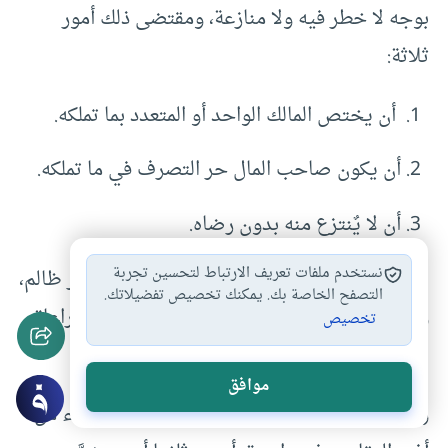
بوجه لا خطر فيه ولا منازعة، ومقتضى ذلك أمور
ثلاثة:
أن يختص المالك الواحد أو المتعدد بما تملكه.
أن يكون صاحب المال حر التصرف في ما تملكه.
أن لا يٌنتزع منه بدون رضاه.
نستخدم ملفات تعريف الارتباط لتحسين تجربة
بينما العدل فيها يفيد أن حصولها كان بوجه غير ظالم،
التصفح الخاصة بك. يمكنك تخصيص تفضيلاتك.
وذلك إما بعمل أو عوض أو تبرع أو إرث، ومن مراعاة
تخصيص
العدل حفظ المصالح العامة ودفع الأضرار.
موافق
ومهما يبدو من اختلاف بين الأنظار الثلاثة سواء من