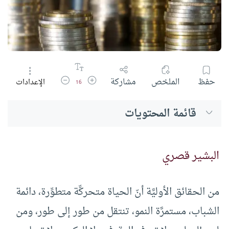
زيادة حجم الخط
تقليل حجم الخط
حفظ
الملخص
مشاركة
الإعدادات
16
قائمة المحتويات
البشير قصري
من الحقائق الأوليَّة أنّ الحياة متحركِّة متطوِّرة، دائمة
الشباب، مستمرَّة النمو، تنتقل من طور إلى طور، ومن