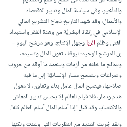
والتأخير، وفي سياسة المال وتدبير الاقتصاد
والأعمال، وقد شهد التاريخ نجاح التشريع المالي
الإسلامي في إنقاذ البشريَّة من وهدة الفقر واستبداد
الغنى وظلم
الربا
وجهل الإنتاج، وهو مرشح اليوم –
بل المرشح الوحيد- ليوقف تغول المال وتسيده،
ويعالج ما خلفه من أزمات ويـخمد ما أوقد من حروب
وصراعات ويصحح مسار الإنسانيَّة إلى ما فيه
صلاحها، فيصبح المال عامل بناء وتعاون، لا معول
هدم ودمار، فلا قيام للعالم إلا بحسن تدبير المعاش
والاكتساب وقد قيل:”إذا أسلم المال أسلم العالم كله”.
ولقد جُربت العديد من النظريات التي وعدت ولكنها