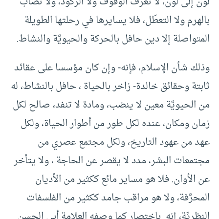
لون إلى لون، لا تعرف الوقوف ولا الركود، ولا تصاب
بالهرم ولا التعطّل، فلا يسايرها في رحلتها الطويلة
المتواصلة إلا دين حافل بالحركة والحيويَّة والنشاط.
وذلك شأن الإسلام، فإنه- وإن كان مؤسسا على عقائد
ثابتة وحقائق خالدة- زاخر بالحياة ، حافل بالنشاط، له
من الحيويَّة معين لا ينضب، ومادة لا تنفد، صالح لكل
زمان ومكان، عنده لكل طور من أطوار الحياة، ولكل
عهد من عهود التاريخ، ولكل مجتمع عصري من
مجتمعات البشر، مدد لا يقصر عن الحاجة ، ولا يتأخر
عن الأوان. فلا هو مساير مائع ككثير من الأديان
المحرَّفة، ولا هو مراقب جامد ككثير من الفلسفات
النظريَّة، إنه باختصار كما وصفه العلامة أبي الحسن