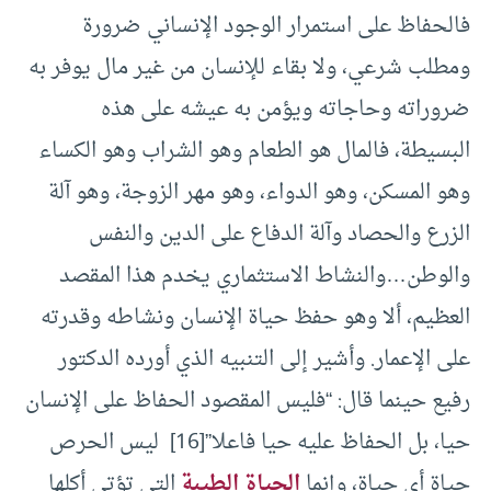
فالحفاظ على استمرار الوجود الإنساني ضرورة
ومطلب شرعي، ولا بقاء للإنسان من غير مال يوفر به
ضروراته وحاجاته ويؤمن به عيشه على هذه
البسيطة، فالمال هو الطعام وهو الشراب وهو الكساء
وهو المسكن، وهو الدواء، وهو مهر الزوجة، وهو آلة
الزرع والحصاد وآلة الدفاع على الدين والنفس
والوطن…والنشاط الاستثماري يخدم هذا المقصد
العظيم، ألا وهو حفظ حياة الإنسان ونشاطه وقدرته
على الإعمار. وأشير إلى التنبيه الذي أورده الدكتور
رفيع حينما قال: “فليس المقصود الحفاظ على الإنسان
حيا، بل الحفاظ عليه حيا فاعلا”[16] ليس الحرص
حياة أي حياة، وإنما
الحياة الطيبة
التي تؤتي أكلها