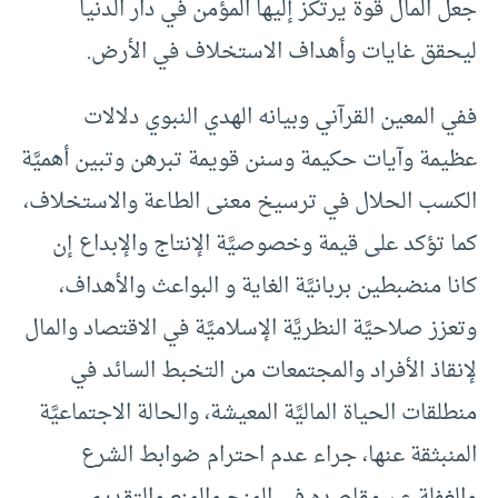
جعل المال قوة يرتكز إليها المؤمن في دار الدنيا
ليحقق غايات وأهداف الاستخلاف في الأرض.
ففي المعين القرآني وبيانه الهدي النبوي دلالات
عظيمة وآيات حكيمة وسنن قويمة تبرهن وتبين أهميَّة
الكسب الحلال في ترسيخ معنى الطاعة والاستخلاف،
كما تؤكد على قيمة وخصوصيَّة الإنتاج والإبداع إن
كانا منضبطين بربانيَّة الغاية و البواعث والأهداف،
وتعزز صلاحيَّة النظريَّة الإسلاميَّة في الاقتصاد والمال
لإنقاذ الأفراد والمجتمعات من التخبط السائد في
منطلقات الحياة الماليَّة المعيشة، والحالة الاجتماعيَّة
المنبثقة عنها، جراء عدم احترام ضوابط الشرع
والغفلة عن مقاصده في المنح والمنع والتقديم