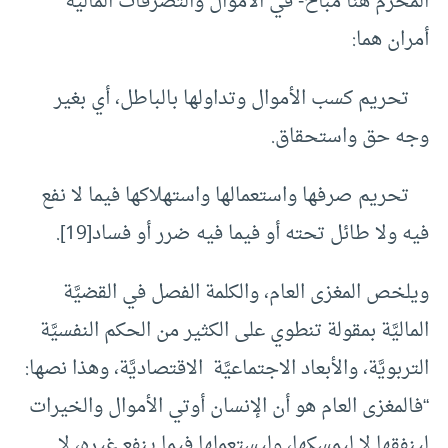
المحرم هنا مباح- في الأموال والتصرفات الماليَّة
أمران هما:
تحريم كسب الأموال وتداولها بالباطل، أي بغير
وجه حق واستحقاق.
تحريم صرفها واستعمالها واستهلاكها فيما لا نفع
فيه ولا طائل تحته أو فيما فيه ضرر أو فساد[19].
ويلخص المغزى العام، والكلمة الفصل في القضيَّة
الماليَّة بمقولة تنطوي على الكثير من الحكم النفسيَّة
التربويَّة، والأبعاد الاجتماعيَّة الاقتصاديَّة، وهذا نصها:
“فالمغزى العام هو أن الإنسان أوتي الأموال والخيرات
لينفقها لا ليمسكها، وليستعملها فيما ينفع غيره، لا