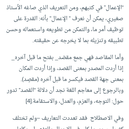
“الإعمال” في كتبهم، ومن التعريف الذي صاغه الأستاذ
صغيري، يمكن أن نعرف ” الإعمال” بأنه: القدرة على
توظيف أمر ما، والتمكن من تطويعه واستعماله وحسن
تطبيقه وتنزيله بما لا يخرجه عن حقيقته.
وأما المقاصد فهي جمع مقصَد_ بفتح ما قبل آخره_
إذا أردت المصدر بمعنى القصد، وإذا أردت المكان
بمعنى جهة القصد فيكسر ما قبل آخره (مقصِد).
وبالرجوع إلى معاجم اللغة نجد أن دلالة “القصد” تدور
حول: التوجه، والعزم، والعدل، والاستقامة.[4]
وفي الاصطلاح فقد تعددت التعاريف –ولم تختلف