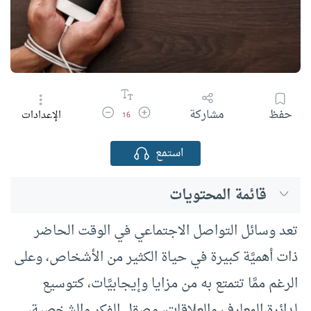
زيادة حجم الخط
تقليل حجم الخط
حفظ
مشاركة
الإعدادات
16
استمع
قائمة المحتويات
تعد وسائل التواصل الاجتماعي في الوقت الحاضر
ذات أهميَّة كبيرة في حياة الكثير من الأشخاص، وعلى
الرغم ممَّا تتمتع به من مزايا وإيجابيَّات، كتوسيع
لدائرة المعارف والعلاقات، وصقل الفكر والشخصية،