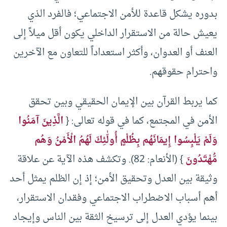
بدوره يشكل قاعدة للأمن الاجتماعي؛ فالفرد الذي
يعيش حالة من الاستقرار الداخلي يكون أقل ميلاً إلى
العنف أو العدوان، وأكثر استعداداً للتعاون مع الآخرين
واحترام حقوقهم.
كما يربط القرآن بين الإيمان الحقيقي وبين تحقق
الأمن في المجتمع، كما في قوله تعالى: {
الَّذِينَ آمَنُوا
وَلَمْ يَلْبِسُوا إِيمَانَهُم بِظُلْمٍ أُولَٰئِكَ لَهُمُ الْأَمْنُ وَهُم
مُّهْتَدُونَ
} (الأنعام: 82). وتكشف هذه الآية عن علاقة
وثيقة بين العدل وتحقيق الأمن؛ إذ إن الظلم يمثل أحد
أهم أسباب الاضطراب الاجتماعي وفقدان الاستقرار،
بينما يؤدي العدل إلى ترسيخ الثقة بين الناس وإيجاد