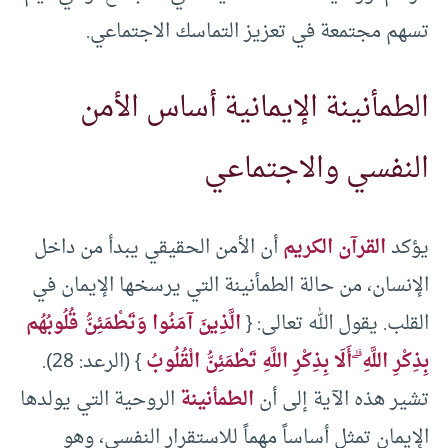
تسهم مجتمعة في تعزيز التماسك الاجتماعي.
الطمأنينة الإيمانية أساس الأمن
النفسي والاجتماعي
يؤكد
القرآن الكريم
أن الأمن الحقيقي يبدأ من داخل
الإنسان، من حالة الطمأنينة التي يرسخها الإيمان في
القلب. يقول الله تعالى: {
الَّذِينَ آمَنُوا وَتَطْمَئِنُّ قُلُوبُهُم
بِذِكْرِ اللَّهِ ۗ أَلَا بِذِكْرِ اللَّهِ تَطْمَئِنُّ الْقُلُوبُ
} (الرعد: 28).
تشير هذه الآية إلى أن
الطمأنينة
الروحية التي يولدها
الإيمان تمثل أساساً مهماً للاستقرار النفسي، وهو