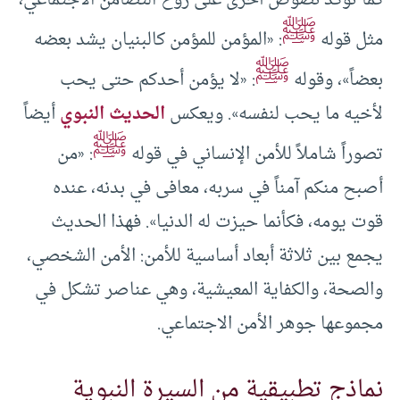
ﷺ
مثل قوله
: «المؤمن للمؤمن كالبنيان يشد بعضه
ﷺ
بعضاً»، وقوله
: «لا يؤمن أحدكم حتى يحب
لأخيه ما يحب لنفسه». ويعكس
الحديث النبوي
أيضاً
ﷺ
تصوراً شاملاً للأمن الإنساني في قوله
: «من
أصبح منكم آمناً في سربه، معافى في بدنه، عنده
قوت يومه، فكأنما حيزت له الدنيا». فهذا الحديث
يجمع بين ثلاثة أبعاد أساسية للأمن: الأمن الشخصي،
والصحة، والكفاية المعيشية، وهي عناصر تشكل في
مجموعها جوهر الأمن الاجتماعي.
نماذج تطبيقية من السيرة النبوية