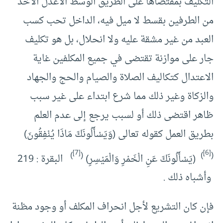
التكليف بمقتضاها على الطريق الوسط الأعدل الآخذ
من الطرفين بقسط لا ميل فيه، الداخل تحب كسب
العبد من غير مشقة عليه ولا انحلال، بل هو تكليف
جار على موازنة تقتضى في جميع المكلفين غاية
الاعتدال كتكاليف الصلاة والصيام والحج والجهاد
والزكاة وغير ذلك مما شرع ابتداء على غير سبب
ظاهر اقتضى ذلك أو لسبب يرجع إلى عدم العلم
بطريق العمل كقوله تعالى (وَيَسْأَلُونَكَ مَاذَا يُنْفِقُونَ)
[7]
[6]
)
(
)
(
(يَسْأَلُونَكَ عَنِ الْخَمْرِ وَالْمَيْسِرِ)
البقرة : 219
وأشباه ذلك .
فإن كان التشريع لأجل انحراف المكلف أو وجود مظنة