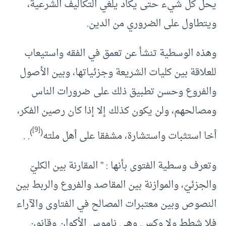
يحل كل شيء حتى يكاد يلغي التكاليف الشرعية،
ويتطاول على الضروري من الدين.
وهذه الوسطية تنشأ عن تعمق في الفقه واستيعاب
للعلاقة بين كليات الشريعة وجزئياتها، وبين الأصول
والفروع وحسن تطبيق ذلك على ضرورات الناس
ومصالحهم، ولن يكون كذلك إلا إذا كان رصين الفكر،
[9]
)
(
أخا استثبات واستشارة، مشفقا على أهل ملته
. .
وتعرف وسطية الفتوى بأنها : ” المقارنة بين الكليّ
والجزئيّ، والموازنة بين المقاصد والفروع والربط بين
النصوص وبين معتبرات المصالح في الفتاوى والآراء
فلا شطط ولا وكس. وهي ناموس الأكوان وقانون