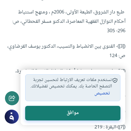
طبع دار الشروق، الطبعة الأولى، 2006م ، ومنهج استنباط
أحكام النوازل الفقهية المعاصرة، الدكتو مسفر القحطاني، ص:
296- 305
([3])- الفتوى بين الانضباط والتسيب، الدكتور يوسف القرضاوي،
ص: 124
([4])- راجع: منهج استنباط أحكام النوازل الفقهية المعاصرة،
نستخدم ملفات تعريف الارتباط لتحسين تجربة
الدكتو مسفر القحطاني، ص: 296- 305
التصفح الخاصة بك. يمكنك تخصيص تفضيلاتك.
تخصيص
([5])- الموسوعة الفقهية، ج14/213
([6])-البقرة : 219
موافق
([7])-البقرة : 219