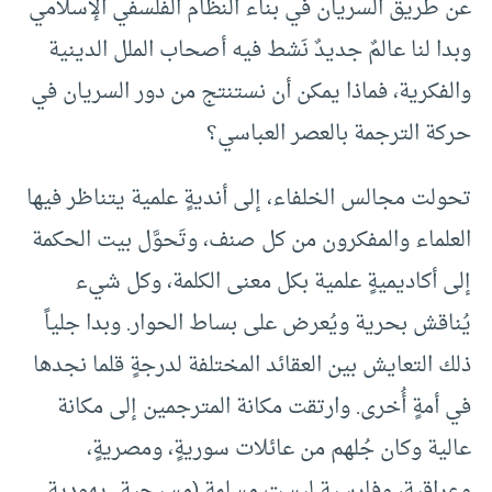
عن طريق السريان في بناء النظام الفلسفي الإسلامي
وبدا لنا عالمٌ جديدٌ نَشط فيه أصحاب الملل الدينية
والفكرية، فماذا يمكن أن نستنتج من دور السريان في
حركة الترجمة بالعصر العباسي؟
تحولت مجالس الخلفاء، إلى أنديةٍ علمية يتناظر فيها
العلماء والمفكرون من كل صنف، وتَحوَّل بيت الحكمة
إلى أكاديميةٍ علمية بكل معنى الكلمة، وكل شيء
يُناقش بحرية ويُعرض على بساط الحوار. وبدا جلياً
ذلك التعايش بين العقائد المختلفة لدرجةٍ قلما نجدها
في أمةٍ أُخرى. وارتقت مكانة المترجمين إلى مكانة
عالية وكان جُلهم من عائلات سوريةٍ، ومصريةٍ،
وعراقيةٍ، وفارسيةٍ ليست مسلمة (مسيحية ـ يهودية ـ