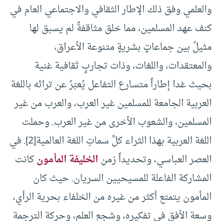
والعلمي وفق ذلك الإطار الثقافي والاجتماعي العام في
كنف عهد المسلمين، مما خلق مثاقفةً لم يسبق لها
مثيلٌ بين جماعاتٍ بشريةٍ متنوعة الأعراق،
والمعتقدات، واللغات، وذات تجاربٍ ثقافية غنية
بحيث غدا إطاراً متسارع التفاعل يُعبَرُ عن تراثه باللغة
العربية الجامعة للمسلمين غير العرب، والعرب من غير
المسلمين، والشعوب الأخرى من غير العرب. وحملت
اللغة العربية بهذا الثراء كلَّ سماتِ اللغة العالمية
[2]
. في
العصر العباسي، وتحديداً زمن
الخليفة المأمون
كانت
المشاركة الفاعلة للمسيحيين السريان. حيث كان
المأمون يتمتع أكثر من غيره من الخلفاء بحرية الرأي،
وسعة الأفق في تفكيره، وشجع العلم، وحركة الترجمة