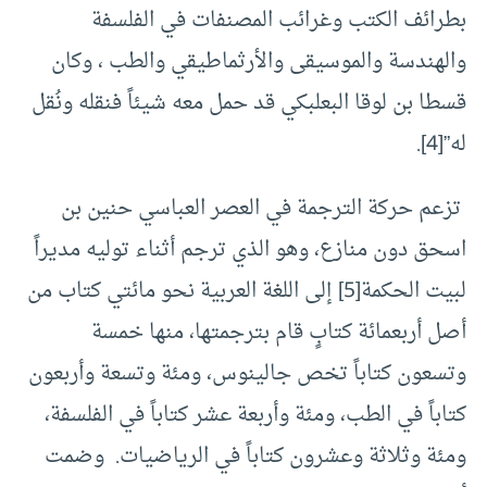
بطرائف الكتب وغرائب المصنفات في الفلسفة
والهندسة والموسيقى والأرثماطيقي والطب ، وكان
قسطا بن لوقا البعلبكي قد حمل معه شيئاً فنقله ونُقل
له”
[4]
.
تزعم حركة الترجمة في العصر العباسي حنين بن
اسحق دون منازع، وهو الذي ترجم أثناء توليه مديراً
لبيت الحكمة
[5]
إلى اللغة العربية نحو مائتي كتاب من
أصل أربعمائة كتابٍ قام بترجمتها، منها خمسة
وتسعون كتاباً تخص جالينوس، ومئة وتسعة وأربعون
كتاباً في الطب، ومئة وأربعة عشر كتاباً في الفلسفة،
ومئة وثلاثة وعشرون كتاباً في الرياضيات. وضمت