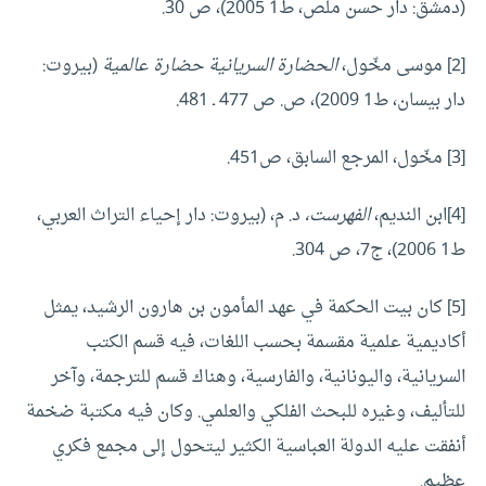
(دمشق: دار حسن ملص، ط1 2005)، ص 30.
[2]
موسى مخّول،
الحضارة السريانية حضارة عالمية
(بيروت:
دار بيسان، ط1 2009)، ص. ص 477 ـ 481.
[3]
مخّول، المرجع السابق، ص451.
[4]
ابن النديم،
الفهرست،
د. م، (بيروت: دار إحياء التراث العربي،
ط1 2006)، ج7، ص 304.
[5]
كان بيت الحكمة في عهد المأمون بن هارون الرشيد، يمثل
أكاديمية علمية مقسمة بحسب اللغات، فيه قسم الكتب
السريانية، واليونانية، والفارسية، وهناك قسم للترجمة، وآخر
للتأليف، وغيره للبحث الفلكي والعلمي. وكان فيه مكتبة ضخمة
أنفقت عليه الدولة العباسية الكثير ليتحول إلى مجمع فكري
عظيم.