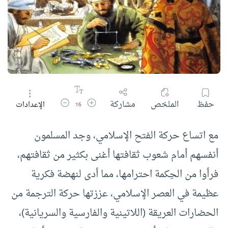
زيادة حجم الخط
تقليل حجم الخط
حفظ
الملخص
مشاركة
الإعدادات
16
مع اتساع حركة الفتح الإسلامي، وجد المسلمون
أنفسهم أمام شعوب ثقافتها أغنى بكثير من ثقافتهم،
فرأوا من الحِكمة احترامها، مما أدى لنهضة فكرية
عظيمة في العصر الإسلامي، عززتها حركة الترجمة من
الحضارات العريقة (اللاتينية والفارسية والسريانية)،