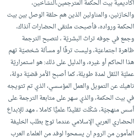
أكاديمية بيت الحكمة المترجمين،النسّاخين،
والخازنين، والمناولين الذين هم حلقة الوصل بين بيت
الحكمة ورواده، فأصبحت ملتقى الحضارات آنذاك،
وجمع في جوفه تراث البشريّة ، لتصبح الترجمة
ظاهرة اجتماعيّة، وليست ترفًا أو مسألة شخصيّة تهم
هذا الحاكم أو غيره، والدليل على ذلك: هو استمراريّة
عمليّة النّقل لمدة طويلة، كما أصبح الأمر قضيّة دولة،
ناهيك عن التمويل والعمل المؤسسي، الذي تم تتويجه
في بيت الحكمة، والذي سهر على متابعة الترجمة على
أسس منهجيّة، شكّلت تقليدًا علميًّا كاملا ، مهد للإبداع
الحضاري العربي الإسلامي عندما توج بطلب الخليفة
المأمون من الروم ان يسمحوا لوفد من العلماء العرب