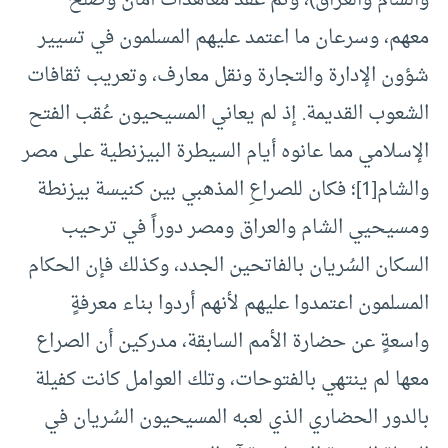
والشام والعراق)، وتم عقد معاهدات أمان وصلح
معهم، وسرعان ما اعتمد عليهم المسلمون في تسيير
شؤون الإدارة والتجارة ونقل معارف، وتعريب ثقافات
الشعوب القديمة. إذ لم يعاني المسيحيون عُقب الفتح
الإسلامي مما عانوه أيام السيطرة البيزنطية على مصر
والشام
[1]
؛ فكان للصراعِ المذهبي بين كنيسة بيزنطة
ومسيحيي الشام والعراق ومصر دوراً في ترحيب
السكان السُريان بالفاتحين الجدد، وكذلك فإن الحكام
المسلمون اعتمدوا عليهم لأنهم أردوا بناء معرفةٍ
واسعةٍ عن حضارة الأمم السابقة، مدركين أن الصراع
معها لم ينتهي بالفتوحات، وتلك العوامل كانت كفيلة
بالدور الحضاري الذي لعبه المسيحيون السُريان في