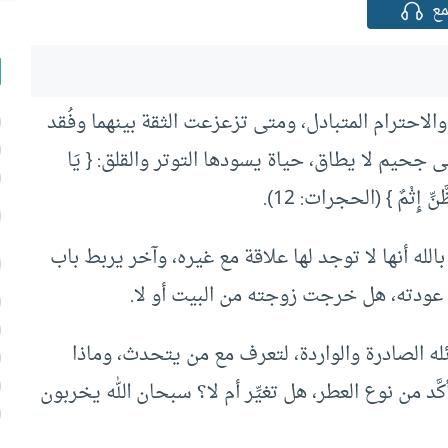
ع
الاحترام المتبادل، ومتى تزعزعت الثقة بينهما وفُقد
ى جحيم لا يطاق، حياة يسودها التوتر والقلق: { يَا
ظَّنِّ إِثْمٌ } (الحجرات: 12).
ه أنها لا توجد لها علاقة مع غيره، وآخر يربط باب
ودته، هل خرجت زوجته من البيت أو لا.
ئله الصادرة والواردة، لتعرف مع من يتحدث، وماذا
َد من نوع العطر، هل تغيِّر أم لا؟ سبحان الله يخربون