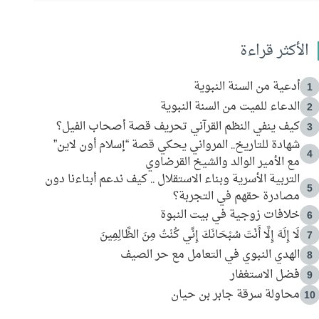
الأكثر قراءة
أدعية من السنة النبوية
1
الدعاء للميت من السنة النبوية
2
كيف ينفي النظم القرآني تحريف قصة أصحاب الفيل؟
3
شهادة للتاريخ.. المرواني يحكي قصة “إسلام أون لاين”
4
مع الأمير الوالد والشيخ القرضاوي
التربية الأسرية وبناء الاستقلال .. كيف ندعم أبناءنا دون
5
مصادرة حقهم في التجربة؟
خلافات زوجية في بيت النبوة
6
لَا إِلَهَ إِلَّا أَنْتَ سُبْحَانَكَ إِنِّي كُنْتُ مِنَ الظَّالِمِينَ
7
الهدي النبوي في التعامل مع حر الصيف
8
فضل الاستغفار
9
محاولة سرقة جابر بن حيان
10