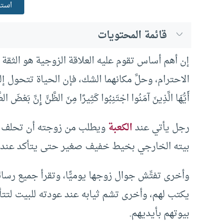
استم
قائمة المحتويات
إن أهم أساس تقوم عليه العلاقة الزوجية هو الثقة و
الاحترام، وحلَّ مكانهما الشك، فإن الحياة تتحول إل
أَيُّهَا الَّذِينَ آمَنُوا اجْتَنِبُوا كَثِيرًا مِنَ الظَّنِّ إِنَّ بَعْضَ ال
رجل يأتي عند
الكعبة
ويطلب من زوجته أن تحلف بالل
بيته الخارجي بخيط خفيف صغير حتى يتأكد عند ع
وأخرى تفتِّش جوال زوجها يوميًّا، وتقرأ جميع رسا
يكتب لهم، وأخرى تشم ثيابه عند عودته للبيت لتتأكّ
بيوتهم بأيديهم.