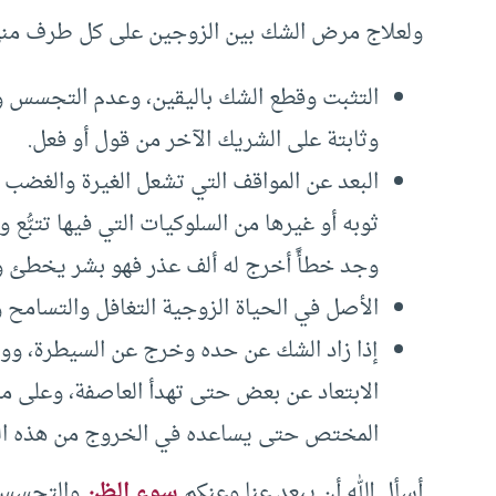
ولعلاج مرض الشك بين الزوجين على كل طرف منهم
التثبت وقطع الشك باليقين، وعدم التجسس و
وثابتة على الشريك الآخر من قول أو فعل.
البعد عن المواقف التي تشعل الغيرة والغضب وا
ثوبه أو غيرها من السلوكيات التي فيها تتبُّع 
وجد خطأً أخرج له ألف عذر فهو بشر يخطئ 
الأصل في الحياة الزوجية التغافل والتسامح و
إذا زاد الشك عن حده وخرج عن السيطرة، ووص
الابتعاد عن بعض حتى تهدأ العاصفة، وعلى م
المختص حتى يساعده في الخروج من هذه ال
أسأل الله أن يبعد عنا وعنكم
سوء الظن
والتجسس، 