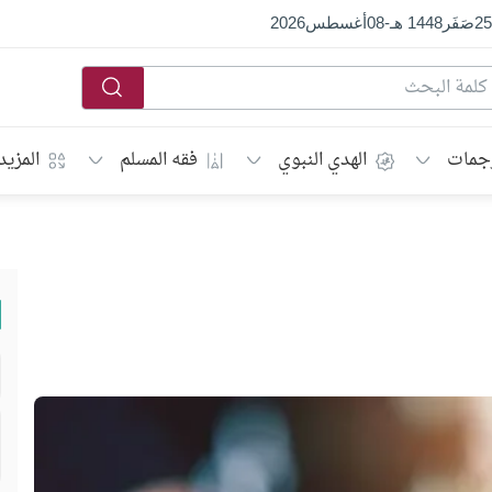
25
صَفَر
1448 هـ
-
08
أغسطس
2026
جمات
الهدي النبوي
فقه المسلم
المزيد