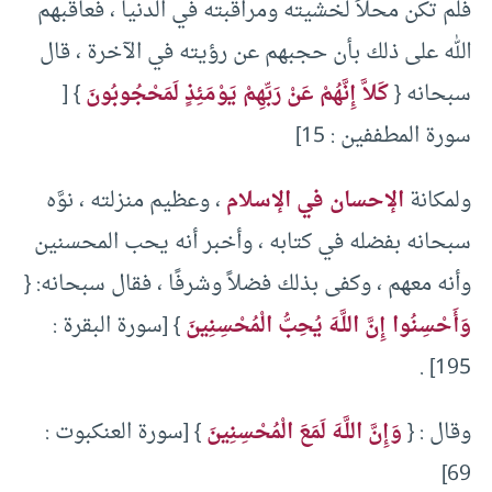
فلم تكن محلاً لخشيته ومراقبته في الدنيا ، فعاقبهم
الله على ذلك بأن حجبهم عن رؤيته في الآخرة ، قال
سبحانه {
كَلاَّ إِنَّهُمْ عَنْ رَبِّهِمْ يَوْمَئِذٍ لَمَحْجُوبُونَ
} [
سورة المطففين : 15]
ولمكانة
الإحسان في الإسلام
، وعظيم منزلته ، نوَّه
سبحانه بفضله في كتابه ، وأخبر أنه يحب المحسنين
وأنه معهم ، وكفى بذلك فضلاً وشرفًا ، فقال سبحانه: {
وَأَحْسِنُوا إِنَّ اللَّـهَ يُحِبُّ الْمُحْسِنِينَ
} [سورة البقرة :
195] .
وقال : {
وَإِنَّ اللَّـهَ لَمَعَ الْمُحْسِنِينَ
} [سورة العنكبوت :
69]