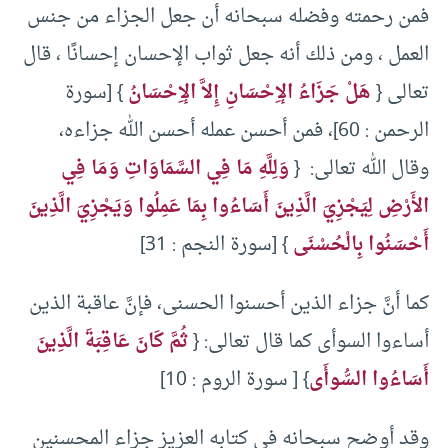
فمن رحمته وفضله سبحانه أن جعل الجزاء من جنس
العمل ، ومن ذلك أنه جعل ثواب الإحسان إحسانًا ، قال
تعالى {
هَلْ جَزَاءُ الإِحْسَانِ إِلاَّ الإِحْسَانُ
} [سورة
الرحمن : 60]، فمن أحسن عمله أحسن الله جزاءه،
وقال الله تعالى: {
وَلِلَّهِ مَا فِي السَّمَاوَاتِ وَمَا فِي
الأَرْضِ لِيَجْزِيَ الَّذِينَ أَسَاءُوا بِمَا عَمِلُوا وَيَجْزِيَ الَّذِينَ
أَحْسَنُوا بِالْحُسْنَى
} [سورة النجم : 31]
كما أنَّ جزاء الذين أحسنوا الحسنى، فإنَّ عاقبة الذين
أساءوا السوأى كما قال تعالى: {
ثُمَّ كَانَ عَاقِبَةَ الَّذِينَ
أَسَاءُوا السُّوأَى
} [ سورة الروم : 10]
وقد أوضح سبحانه في كتابه العزيز جزاء المحسنين