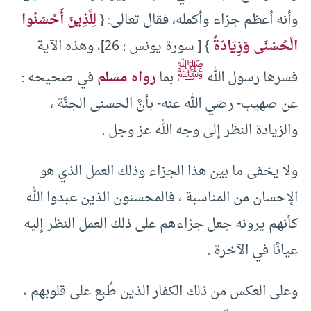
وأنه أعظم جزاء وأكمله، فقال تعالى: {
لِلَّذِينَ أَحْسَنُوا
الْحُسْنَى وَزِيَادَةٌ
} [ سورة يونس : 26]، وهذه الآية
ﷺ
فسرها رسول الله
بما
رواه مسلم
في صحيحه :
عن صهيب- رضي الله عنه- بأنَّ الحسنى الجنَّة ،
والزيادة النظر إلى وجه الله عز وجل .
ولا يخفى ما بين هذا الجزاء وذلك العمل الذي هو
الإحسان من المناسبة ، فالمحسنون الذين عبدوا الله
كأنهم يرونه جعل جزاءهم على ذلك العمل النظر إليه
عيانًا في الآخرة .
وعلى العكس من ذلك الكفار الذين طُبع على قلوبهم ،