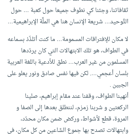
ثقافاتنا، وجئنا كي نطوف جميعا حول كعبة … حول
التَّوحيد… شريعة الإنسان هنا هي الملَّة الإبراهيمية…
لا مكان للإفتراقات المسمومة… ما كنت أتلذّذ بسماعه
في الطواف، هو تلك الابتهالات التي كان يردّدها
المسلمون من غير العرب… نطق للأدعية باللغة العربية
بلسان أعجمي…. لكن فيها نفس صادق ونور يعلو على
الجبين .
أنهينا الطواف، وقفنا عند مقام إبراهيم، صلينا
الركعتين و شربنا زمزم، لننطلق بعدها إلى الصفا و
المروة، قطع لأشواط، وركض ضمن مكان محدّد،
وابتهالات تصدح بها جموع السَّاعين من كل مكان، في