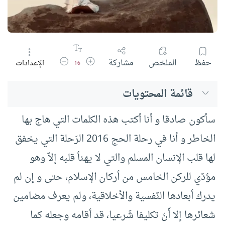
زيادة حجم الخط
تقليل حجم الخط
حفظ
الملخص
مشاركة
الإعدادات
16
قائمة المحتويات
سأكون صادقا و أنا أكتب هذه الكلمات التي هاج بها
الخاطر و أنا في رحلة الحج 2016 الرّحلة التي يخفق
لها قلب الإنسان المسلم والتي لا يهنأ قلبه إلاّ وهو
مؤدّي للركن الخامس من أركان الإسلام، حتى و إن لم
يدرك أبعادها النّفسية والأخلاقية، ولم يعرف مضامين
شعائرها إلا أَنّ تكليفا شَرعيا، قد أقامه وجعله كما