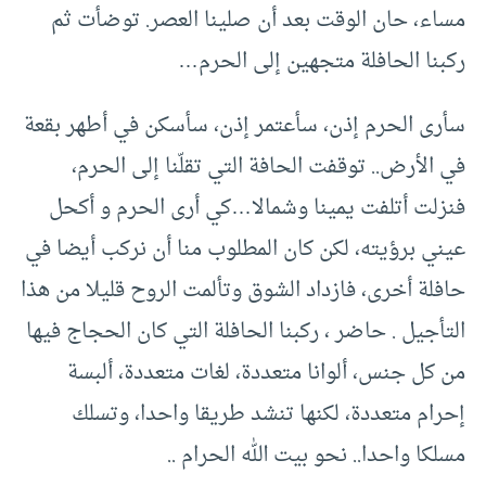
مساء، حان الوقت بعد أن صلينا العصر. توضأت ثم
ركبنا الحافلة متجهين إلى الحرم…
سأرى الحرم إذن، سأعتمر إذن، سأسكن في أطهر بقعة
في الأرض.. توقفت الحافة التي تقلّنا إلى الحرم،
فنزلت أتلفت يمينا وشمالا…كي أرى الحرم و أكحل
عيني برؤيته، لكن كان المطلوب منا أن نركب أيضا في
حافلة أخرى، فازداد الشوق وتألمت الروح قليلا من هذا
التأجيل . حاضر ، ركبنا الحافلة التي كان الحجاج فيها
من كل جنس، ألوانا متعددة، لغات متعددة، ألبسة
إحرام متعددة، لكنها تنشد طريقا واحدا، وتسلك
مسلكا واحدا.. نحو بيت الله الحرام ..