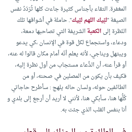
المغفرة. التقاء بأجناس كثيرة جاءت كلها تُرَدّدُ نفس
الصيغة “
لبَّيك اللهم لبَّيك
“. حاملة في أشواقها تلك
النّظرة إلى
الكعبة
الشريفة التي تصاحبها دمعة،
ودعاء، واستجماع لكل قوة في الإنسان ،كي يدعو
ويبتهل ويناجي، لأنه يعلم أنّه أمام مكان قالوا له عنه،
أو قرأ عنه، أن الدُّعاء مستجاب من أول نظرة إليه،
فكيف بأن يكون من المصلين في صحنه، أو من
الطائفين حوله، ولسان حاله يلهج : سأطرح حاجاتي
كُلُّها هنا، سأبكي هنا، لأنني لا أريد أن أرجع إلى بلدي و
أنا بنفس القلب الذي جئت به.