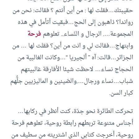
حقيبتك…فقلت لها : من أين أنتم ؟ فقالت: نحن من
رواندا؟ ذاهبون إلى الحج…فبقيت أتأمل في هذه
المجموعة…. الرجال و النّساء.. تعلوهم
فرحة
وابتهاج…فقالت لي و انت من أين؟ فقلت لها … من
الجزائر…قالت: آه ” ألجيريا “…وكانت الغالبية من
الحجاج نساء… لاحظت شيئا الأفارقة غالبيتهم
شباب…نساء ورجال….والصّينين و الماليزيين جلُّهم
كبار السن.
تحركت الطائرة نحو جدّة، كنت أنظر في ركابها…
أجناس متنوعة تربطهم رابطة روحية، تعلوهم فرحة
روحية، أخرجت كتابي الذي اشتريته من سطيف من