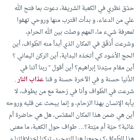
حدّق نظري في الكعبة الشريفة، دعوت بما فتح الله
علي من الدعاء، و بدأت اقترب منها وروحي تهفوا
لمعرفة شيء ما، المهم وصلت بين الله الحرام،
وشرعت أُدَقّق في المكان الذي أبدأ منه الطّواف، أين
الحج الأسْود كي أتخذه البداية، أين الركن اليماني ؟
أين مقام سيّدنا إبراهيم؟ أين أقول ” ربنا آتنا في
الدُّنيا حسنة و في الآخرة حسنة و قنا
عذاب النار
.
شرعت في الطّواف وأنا في زحمة مع من يطوف، لا
يأبه الإنسان بهذا الزحام، و إنما يبحث عن قلبه وروحه
أين هي ضمن هذا المكان المقدّس، هل هي حاضرة أم
غائبة؟ حيّة أم ميّتة؟… طواف حول الكعبة، ما معنى
هذا الطّواف؟ يجمعنا هنا التوحيد، تركنا اختلافاتنا و