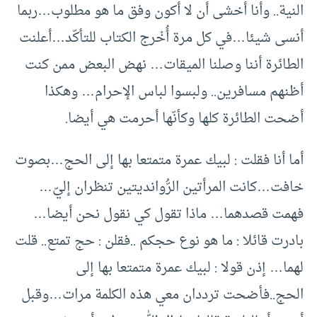
النية.. وأنا أخشى أن لا أكون وفق ما هو مطلوب…ربما
أنسى شيئا…في كل مرة أُخْرج الكتاب للتأكّد…أعلنت
الطائرة أننا وصلنا الميقات… نهض البعض ممن كنت
أظنهم مسافرين.. ولبسوا لباس الإحرام… وهكذا
أضحت الطائرة كلها وكأنّها أحرمت هي أيضا.
أما أنا فقلت : لبيك عمرة متمتعا بها إلى الحج…بصوت
خافت…كانت المرأتين الرُّوانديتين تنظران إليّ…
فهمت قصدهما… ماذا تقول كي نقول نحن أيضا…
بادرت قائلا : ما هو نوع حجكم ..فقلن : حج تمتع.. قلت
لهما… إذن قولا : لبيك عمرة متمتعا بها إلى
الحج..فأضحت ترددان معي هذه الكلمة مرات…وقبل