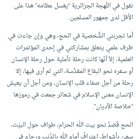
نقول في اللّهجة الجزائرية “يغسل عظامه” هذا على
الأقل لدى جمهور المسلمين.
أما تجربتي الشَّخصية في الحج، وهي وإن جاءت في
ظرف علمي يتعلق بمشاركتي في إحدى المؤتمرات
العلمية، إلاّ أنّها كانت رحلة تأملية حول رحلة الإنسان
أو سفره نحو البقاع المقدَّسة، التي لم أرى فيها، إلا
رحلة من أجل صفاء قلب الإنسان، ومن أجل أن يعيش
الإنسان معنى الإسلام في شعائر جمعت في رموزها
“خلاصة الأديان”.
الحج قَصْدُ نحو بيت الله الحرام، طواف حول البيْت،
سعيُ بأشواط، اعترافُ أمام الله بالذّنب ورجاء في