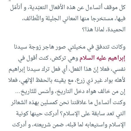
كل موقف أتساءل عن هذه الأفعال التعبّدية، و أتأمّل
فيها، مستخرجا منها المعاني الجليلة واللّطائف،
الحميدة، لماذا هذا؟
وكانت تتدفق في مخيلتي صور هاجر زوجة سيدنا
إبراهيم عليه السلام
وهي تركض، كنت أقول في
نفسي، فعلا إنّ هذا الفعل، أي فعل ترك سيدنا إبراهيم
لأهله بواد غير ذي زرع، مع يقينه بالحفظ الإلهي، فعلا
إن من خالف هواه دخل التاريخ، وأسّس للتّاريخ…
وكنت أتساءل ما علاقتنا نحن كمسلين بهذه الشعائر
التي تعد سابقة على الإسلام؟ أدركت حينها كونية
الإسلام واستيعابه لما قبله، ضمن شريعته، و أدركت