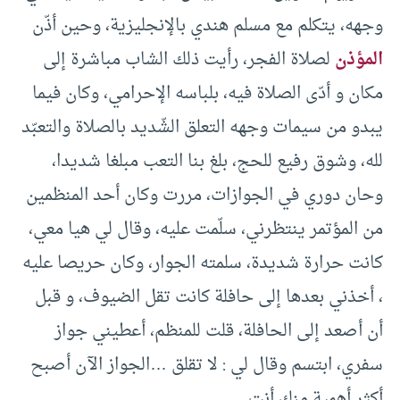
وجهه، يتكلم مع مسلم هندي بالإنجليزية، وحين أذّن
المؤذن
لصلاة الفجر، رأيت ذلك الشاب مباشرة إلى
مكان و أدّى الصلاة فيه، بلباسه الإحرامي، وكان فيما
يبدو من سيمات وجهه التعلق الشّديد بالصلاة والتعبّد
لله، وشوق رفيع للحج، بلغ بنا التعب مبلغا شديدا،
وحان دوري في الجوازات، مررت وكان أحد المنظمين
من المؤتمر ينتظرني، سلّمت عليه، وقال لي هيا معي،
كانت حرارة شديدة، سلمته الجوار، وكان حريصا عليه
، أخذني بعدها إلى حافلة كانت تقل الضيوف، و قبل
أن أصعد إلى الحافلة، قلت للمنظم، أعطيني جواز
سفري، ابتسم وقال لي : لا تقلق …الجواز الآن أصبح
أكثر أهمية منك أنت …