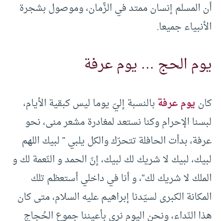
أن المسلم إنسان ممتد في الزَّمان، وموصول بشجرة
الأنبياء جميعا.
يوم الحج … يوم عرفة
كان
يوم عرفة
بالنسبة إليّ يوما ليس كبقية الأيام،
لبسنا الإحرام وكنا نستعد لمغادرة مشعر منى، نحو
عرفة، بدأت الحافلة تتحرّك والكل يلبي ” لبيك اللهم
لبيك، لبيك لا شريك لك لبيك، إنّ الحمد و النّعمة لك و
الملك لا شريك لك”، و أنا في داخلي أستعظم تلك
المكانة الكبرى لسيّدنا إبراهيم عليه السلام، متى كان
هذا النّداء، ونحن اليوم نرى بأعيننا جموع الحُجاج