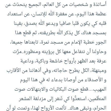
أساتذة و شخصيات من كل العالم، الجميع يتحدّث عن
عظمة هذا اليوم، عن مغفرة الله للإنسان، عن استعداد
قلبه كي يكون قلبا صافيا ويدعو الله بصدق، بقينا
بمسجد هناك، كل يذكر الله بطريقته، ثم قطع هذا
الجور خطبة الإمام من مسجد نمرة، تابعناها جميعا،
وحاولنا أن نتفاعل معها كل برؤيته ومنظوره..مرَّت
عرفة بعد الظهر بأرواح خاشعة وباكية، وداعية
ومبتهلة، الكل يطرح حاجاته، وفي أذهاننا من الأقارب
و الأصدقاء من أوصانا بدعاء له في هذا اليوم
المهيب…قطع صوت البكائيات والابتهالات صوت
المنظّمين، استعدُّوا كي نَنفر إلى مزدلفة المشعر
الحرام، ونبقى هناك.. تألمت الأرواح لهذا، وتمنت لو أن