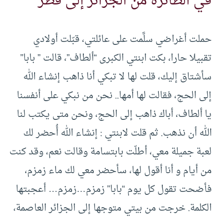
في الطائرة من الجزائر إلى قطر
حملت أغراضي سلَّمت على عائلتي، قبّلت أولادي
تقبيلا حارا، بكت ابنتي الكبرى “ألطاف”، قالت ” بابا”
سأشتاق إليك، قلت لها لا تبكي أنا ذاهب إنشاء الله
إلى الحج، فقالت لها أمها.. نحن من نبكي على أنفسنا
يا ألطاف، أباك ذاهب إلى الحج، ونحن متى يكتب لنا
الله أن نذهب. ثم قلت لابنتي : إنشاء الله أُحضر لك
لعبة جميلة معي، أطلّت بابتسامة وقالت نعم، وقد كنت
من أيام و أنا أقول لها، سأحضر معي لك ماء زمزم،
فأضحت تقول كل يوم “بابا” زمزم…زمزم… أعجبتها
الكلمة. خرجت من بيتي متوجها إلى الجزائر العاصمة،