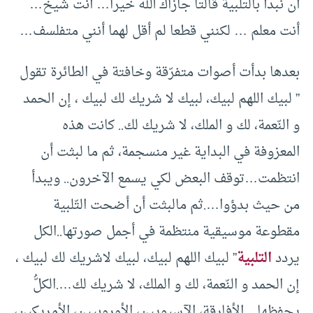
أن نبدأ بالتلبية قالتا جازاك الله خيرا… أنت شيخ…
أنت معلم … لكنني قطعا لم أقل لهما أنني متفلسف…
بعدها بدأت أصوات متفرّقة وخافتة في الطائرة تقول
” لبيك اللهم لبيك، لبيك لا شريك لك لبيك ، إن الحمد
و النّعمة، لك و الملك، لا شريك لك.. كانت هذه
المعزوفة في البداية غير منسجمة، ثم ما لبثت أن
انتظمت…توقف البعض لكي يسمع الآخرون.. ويبدأ
من حيث بدؤوا….ثم مالبثت أن أضحت التّلبية
مقطوعة موسيقية منتظمة في أجمل صورتها..الكل
يردد
التلبية
” لبيك اللهم لبيك، لبيك لاشريك لك لبيك ،
إن الحمد و النّعمة، لك و الملك، لا شريك لك….الكلُّ
يحفظها…الأفارقة، الآسيويين، الأوروبيين، الأمريكين،