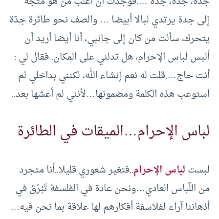
جدّة، جدّة، جدة ….فوجدت أن أغلب من هو متجه
إلى جدة يرتدي لبالا أبيضا … والصف نحو طائرة جدّة
يتحرك، سألت من كان إلى جانبي، أنا أيضا أريد أن
ألبس لباس الإحرام، هل تدلني على المكان. فقال لي :
أنت حاج….قلت له نعم إنشاء الله، لكنني بداخلي لم
استوعب هذه الكلمة ومضمونها…لأنني لم أعشها بعد..
لباس الإحرام…الميقات في الطائرة
لبست
لباس الإحرام
..فتغير شعوري قليلا..أنا متجرد
من اللّباس العادي…ونحن عادة في الفلسفة تَبْرُق في
أذهاننا آراء لفلاسفة أفكارهم لها علاقة بما نحن فيه…