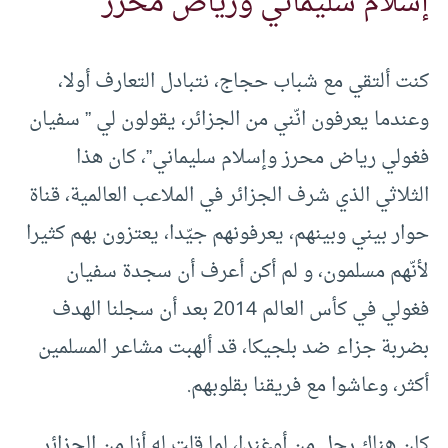
إسلام سليماني ورياض محرز”
كنت ألتقي مع شباب حجاج، نتبادل التعارف أولا،
وعندما يعرفون انّني من الجزائر، يقولون لي ” سفيان
فغولي رياض محرز وإسلام سليماني”، كان هذا
الثلاثي الذي شرف الجزائر في الملاعب العالمية، قناة
حوار بيني وبينهم، يعرفونهم جيّدا، يعتزون بهم كثيرا
لأنّهم مسلمون، و لم أكن أعرف أن سجدة سفيان
فغولي في كأس العالم 2014 بعد أن سجلنا الهدف
بضربة جزاء ضد بلجيكا، قد ألهبت مشاعر المسلمين
أكثر، وعاشوا مع فريقنا بقلوبهم.
كان هناك رجل من أوغندا، لما قلت له أنا من الجزائر