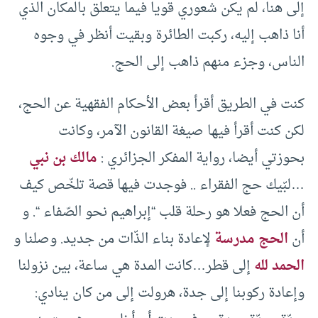
إلى هنا، لم يكن شعوري قويا فيما يتعلق بالمكان الذي
أنا ذاهب إليه، ركبت الطائرة وبقيت أنظر في وجوه
الناس، وجزء منهم ذاهب إلى الحج.
كنت في الطريق أقرأ بعض الأحكام الفقهية عن الحج،
لكن كنت أقرأ فيها صيغة القانون الآمر، وكانت
بحوزتي أيضا، رواية المفكر الجزائري :
مالك بن نبي
…لبّيك حج الفقراء .. فوجدت فيها قصة تلخّص كيف
أن الحج فعلا هو رحلة قلب “إبراهيم نحو الصّفاء “. و
أن
الحج مدرسة
لإعادة بناء الذّات من جديد. وصلنا و
الحمد لله
إلى قطر…كانت المدة هي ساعة، بين نزولنا
وإعادة ركوبنا إلى جدة، هرولت إلى من كان ينادي: