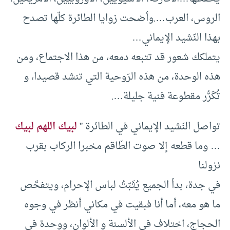
الروس، العرب….وأضحت زوايا الطائرة كلّها تصدح
بهذا النّشيد الإيماني…
يتملكك شعور قد تتبعه دمعه، من هذا الاجتماع، ومن
هذه الوحدة، من هذه الرّوحية التي تنشد قصيدا، و
تُكَرُّر مقطوعة فنية جليلة….
تواصل النّشيد الإيماني في الطائرة ”
لبيك اللهم لبيك
… وما قطعه إلا صوت الطّاقم مخبرا الركاب بقرب
نزولنا
في جدة، بدأ الجميع يُثَبّتُ لباس الإحرام، ويتفحَّص
ما هو معه، أما أنا فبقيت في مكاني أنظر في وجوه
الحجاج، اختلاف في الألسنة و الألوان، ووحدة في