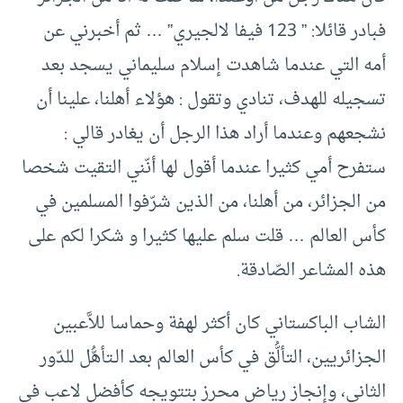
فبادر قائلا: ” 123 فيفا لالجيري” … ثم أخبرني عن
أمه التي عندما شاهدت إسلام سليماني يسجد بعد
تسجيله للهدف، تنادي وتقول : هؤلاء أهلنا، علينا أن
نشجعهم وعندما أراد هذا الرجل أن يغادر قالي :
ستفرح أمي كثيرا عندما أقول لها أنّني التقيت شخصا
من الجزائر، من أهلنا، من الذين شرّفوا المسلمين في
كأس العالم … قلت سلم عليها كثيرا و شكرا لكم على
هذه المشاعر الصّادقة.
الشاب الباكستاني كان أكثر لهفة وحماسا للاَّعبين
الجزائريين، التألُّق في كأس العالم بعد الـتأهُّل للدّور
الثاني، وإنجاز رياض محرز بتتويجه كأفضل لاعب في