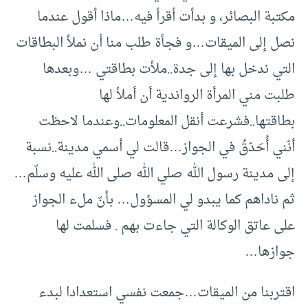
مكتبة البصائر، و بدأت أقرأ فيه…ماذا أقول عندما
نصل إلى الميقات…و فجأة طلب منا أن نملأ البطاقات
التي ندخل بها إلى جدة..ملأت بطاقتي …وبعدها
طلبت مني المرأة الرواندية أن أملأ لها
بطاقتها..فشرعت أنقل المعلومات..وعندما لاحظت
أنّني أُحَدّقُ في الجواز…قالت لي أسمي مدينة..نسبة
إلى مدينة رسول الله صلي الله صلى الله عليه وسلّم…
ثم ناداهم كما يبدو لي المسؤول… بأنّ ملء الجواز
على عاتق الوكالة التي جاءت بهم . فسلمت لها
جوازها…
اقتربنا من الميقات…جمعت نفسي استعدادا لبدء