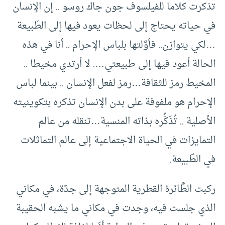
تذكرت كلاما للفيلسوف جون جاك روسو .. إن الإنسان
في حياته يحتاج إلى لحظات يعود فيها إلى الطّبيعة
…لكي يتوازن.. فأوَّلتها بلباس الإحرام .. أنا في هذه
الحالة أعود فيها إلى طبيعتي…. لا أرتدي مخيطا ..
المخيط رمز للثقافة…رمز لفعل الإنسان .. بينما لباس
الإحرام هو ملفوفة على بدن الإنسان تذكره بتكوينيته
الأصلية .. تُذَكُّره بذاته المنسية…تنقله من عالم
التمايزات في الحياة الاجتماعية إلى عالم التماثلات
في الطّبيعة.
ركبت الطَّائرة القطرية المتوجهة إلى جدّة، في مكاني
الذي جلست فيه، وجدت في مكاني ما يشبه الحقيبة