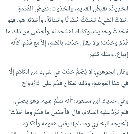
الحَدِيثُ: نقيضُ القديم، والحُدُوث: نقيضُ القُدْمةِ
.حَدَثَ الشيءُ يَحْدُثُ حُدُوثًا وحَداثةً، وأَحْدَثه هو، فهو
مُحْدَثٌ وحَديث، وكذلك اسْتَحدثه .وأَخذني من ذلك ما
قَدُمَ وحَدُث؛ ولا يقال حَدُث، بالضم، إِلاَّ مع قَدُم، كأَنه
إِتباع، ومثله كثير.
وقال الجوهري: لا يُضَمُّ حَدُثَ في شيء من الكلام إِلَّا
في هذا الموضع، وذلك لمكان قَدُمَ على الازْدواج.
وفي حديث ابن مسعود: “أَنه سَلَّمَ عليه، وهو يصلي،
فلم يَرُدَّ عليه السلامَ، قال: فأَخذني ما قَدُمَ وما حَدُث”
(أخرجه البخاري ومسلم)؛ يعْني همومه وأَفكارَه