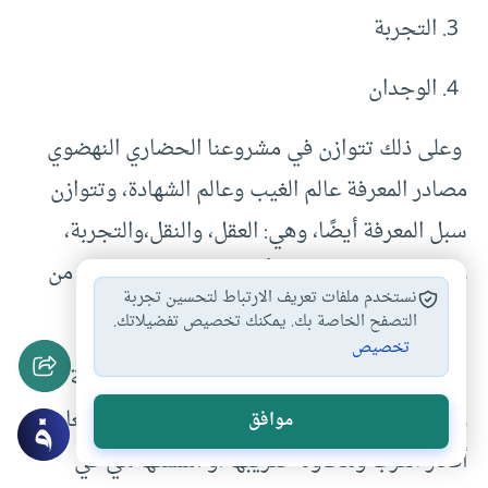
التجربة
الوجدان
وعلى ذلك تتوازن في مشروعنا الحضاري النهضوي
مصادر المعرفة عالم الغيب وعالم الشهادة، وتتوازن
سبل المعرفة أيضًا، وهي: العقل، والنقل،والتجربة،
والوجدان، لننجو من المأزق الذي وقعت فيه كل من
نستخدم ملفات تعريف الارتباط لتحسين تجربة
الوضعية والمادية [13] .
التصفح الخاصة بك. يمكنك تخصيص تفضيلاتك.
تخصيص
إن الدوافع مختلفةٌ والبيئة الاجتماعية والمعرفية
والدينية بيننا وبين الغرب مختلفٌة؛ لذا فإنَّ استعارة
موافق
أفكار الغرب ومحاولة تعريبها أو أسلمتها هي في