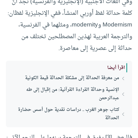
وفي اللغات الأجنبية (الإنجليزية والفرنسية) نجد أنَّ
كلمة حداثة لفظ أوربي المنشأ، ففي الإنجليزية لفظان:
Modernism وmodernity، ومثلهما في الفرنسية،
والترجمة العربية لهذين المصطلحين تختلف من
حداثة إلى عصرية إلى معاصرة.
اقرأ أيضا
من معرفة الحداثة إلى مشكلة الحداثة قيمة الكونية
الإنسية وحداثة القراءة القرآنية: من إقبال إلى طه
عبدالرحمن
كتاب جوهر الغرب .. دراسات نقدية حول أسس حضارة
الحداثة
فالبعض [3] يفرق في الترجمة بينهما على النحو الآتي: