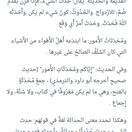
القديمةَ والحديثةَ. يقال: حَدَثَ الشيءُ، فإِذا قُرِن بقَدُم
ضُمَّ، للازْدواج .والحُدُوثُ: كونُ شيء لم يكن .وأَحْدَثَه
اللهُ فَحَدَثَ. وحَدَثَ أَمرٌ أَي وَقَع.
ومُحْدَثاتُ الأُمور: ما ابتدَعه أَهلُ الأَهْواء من الأَشياء
التي كان السَّلَفُ الصالحُ على غيرها .
وفي الحديث: “إِيَّاكم ومُحْدَثَاتِ الأُمور” (حديث
صحيح أخرجه أبو داود والترمذي) ، جمعُ مُحْدَثَةٍ
بالفتح، وهي ما لم يكن مَعْرُوفًا في كتاب، ولا سُنَّة، ولا
إِجماع .
وهكذا تحدد معنى الحداثة لغةً في قولهم: حدث
الشيء يحدث حُدُوثًا وحداثةً، وأحدثه فهو محدث