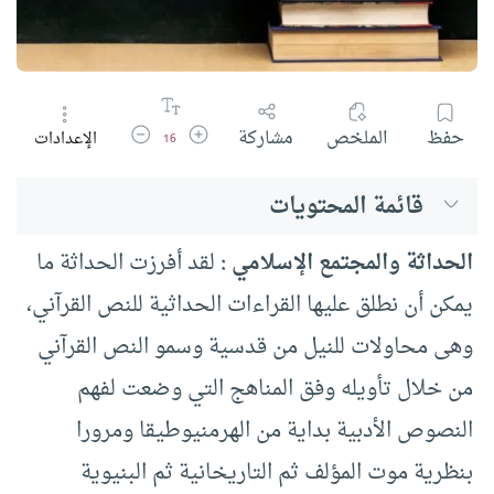
زيادة حجم الخط
تقليل حجم الخط
حفظ
الملخص
مشاركة
الإعدادات
16
قائمة المحتويات
الحداثة والمجتمع الإسلامي :
لقد أفرزت الحداثة ما
يمكن أن نطلق عليها القراءات الحداثية للنص القرآني،
وهى محاولات للنيل من قدسية وسمو النص القرآني
من خلال تأويله وفق المناهج التي وضعت لفهم
النصوص الأدبية بداية من الهرمنيوطيقا ومرورا
بنظرية موت المؤلف ثم التاريخانية ثم البنيوية