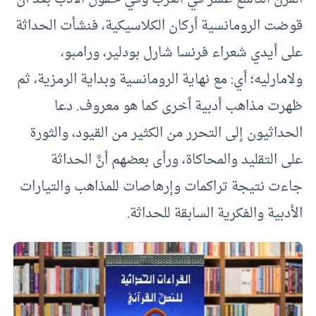
قوضت الرومانسية أركان الكلاسيكية، فنشأت الحداثة
على أيدي شعراء فرنسا شارل بودلير، ورامبو،
ولامارليه؛ أي: مع نهاية الرومانسية وبداية الرمزية، ثم
ظهرت مذاهب أدبية أخرى كما هو معروف. دعا
الحداثيون إلى التحرر من الكثير من القيود، والثورة
على التقليد والمحاكاة، ورأى بعضهم أنَّ الحداثة
جاءت نتيجة تراكمات وإرهاصات للمذاهب والتيارات
الأدبية والفكرية السابقة للحداثة.