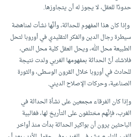
حدودًا للعقل، لا يجوز له أن يتجاوزها.
وإذا كان هذا المفهوم للحداثة، وأنَّها نشأت لمناهضة
سيطرة رجال الدين والفكر التقليدي في أوروبا لتحل
الطبيعة محل الله، ويحل العقل كلية محل النص،
فلاشك أنَّ الحداثة بمفهومها الغربي ولدت نتيجة
للحادث في أوروبا خلال القرون الوسطى، والثورة
الصناعية، وحركات الإصلاح الديني.
وإذا كان الفرقاء مجمعين على نشأة الحداثة في
الغرب، فإنَّهم مختلفون على التأريخ لها، فغالبية
الباحثين يرون أن بواكير الحداثة بدأت منذ أواخر
القرن التاسع عشر في الغرب وفي حقول الأدب بعد أن