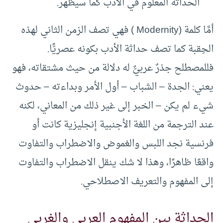
الحداثة المعلوم في الأدب كما سيظهر.
أمَّا كلمة (Modernity ) فهي تصف الزمن الثاني لهذه
الحِقبة كما تصف حداثة الأدب بكونه عصريًّا.
فللمصطلح جذرٌ عربيٌّ له دلالة من حيث مشتقاته، فهو
يعني: الجدة – الشباب – أول الأمر وبداءته – حدوث
شيء لم يكن – الخبر إلى غير ذلك من المعاني، لكنه
عند الترجمة من اللغة الأجنبية إنجليزية كانت أو
فرنسية نجد اللبس والغموض والاضطراب والتفاوت
واقعًا ظاهرًا، وهذا لا شك ينقل الاضطراب والتفاوت
إلى المفهوم والتعريف الاصطلاحي.
الحداثة بين المفهوم العربي والغربي