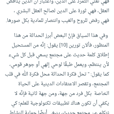
فهي تعني التمرد على الدين، واعتبار أن الدين يناقض
العقل، فهي ثورة على الدين لصالح العقل البشري ،
فهي رفض للروح والغيب وانتصار للمادية بكل صورها.
وفي هذا السياق فإنَّ البعض أبرز الحداثة من هذا
المنظور، فألان تورين [10] يقول: إنَّه من المستحيل
إطلاق كلمة حديث على مجتمع يسعي قبل كل شيء
لأن ينتظم، ويعمل طبقًا لوحي إلهي أو جوهر قومي،
كما يقول: ” تحل فكرة الحداثة محل فكرة الله في قلب
المجتمع، وتقصر الاعتقادات الدينية على الحياة
الخاصة بكل فرد من جهة، ومن جهة ثانية فإنَّه لا
يكفي أن تكون هناك تطبيقات تكنولوجية للعلم؛ كي
نتكلم عن مجتمع حديث، ينبغي أيضًا حماية النشاط