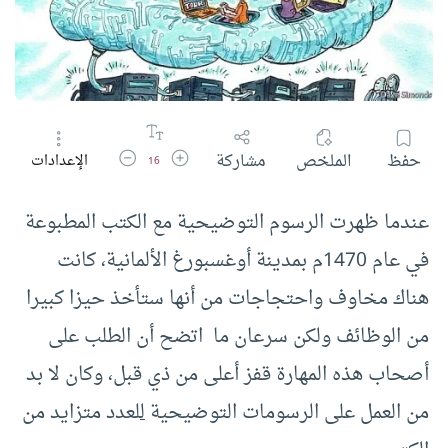
زيادة حجم الخط
تقليل حجم الخط
حفظ
الملخص
مشاركة
الإعدادات
16
عندما ظهرت الرسوم التوضيحية مع الكتب المطبوعة
في عام 1470م بمدينة أوغسبورغ الألمانية، كانت
هناك مخاوف واحتجاجات من أنها ستأخذ حيزا كبيرا
من الوظائف ولكن سرعان ما اتضح أن الطلب على
أصحاب هذه المهارة قفز أعلى من ذي قبل، وكان لا بد
من العمل على الرسومات التوضيحية
ل
لعدد متزايد من