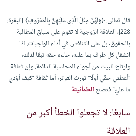
قال تعالى: ﴿وَلَهُنَّ مِثْلُ الَّذِي عَلَيْهِنَّ بِالْمَعْرُوفِ﴾ [البقرة:
228]، العلاقة الزوجية لا تقوم على سباق المطالبة
بالحقوق، بل على التنافس في أداء الواجبات. إذا
انشغل كل طرف بما عليه، جاءه حقه تبعًا لذلك،
وارتاح البيت من أجواء المحاسبة الدائمة. وإن ثقافة
“أعطني حقّي أولًا” تورث التوتر، أما ثقافة “كيف أؤدي
ما عليّ” فتصنع
الطمأنينة
.
سابعًا: لا تجعلوا الخطأ أكبر من
العلاقة