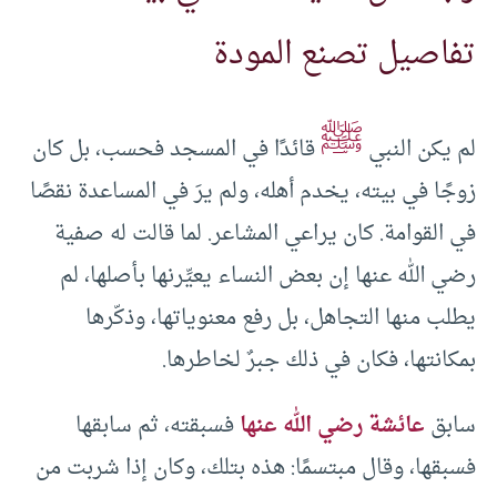
تفاصيل تصنع المودة
ﷺ
لم يكن النبي
قائدًا في المسجد فحسب، بل كان
زوجًا في بيته، يخدم أهله، ولم يرَ في المساعدة نقصًا
في القوامة. كان يراعي المشاعر. لما قالت له صفية
رضي الله عنها إن بعض النساء يعيِّرنها بأصلها، لم
يطلب منها التجاهل، بل رفع معنوياتها، وذكّرها
بمكانتها، فكان في ذلك جبرٌ لخاطرها.
سابق
عائشة رضي الله عنها
فسبقته، ثم سابقها
فسبقها، وقال مبتسمًا: هذه بتلك، وكان إذا شربت من