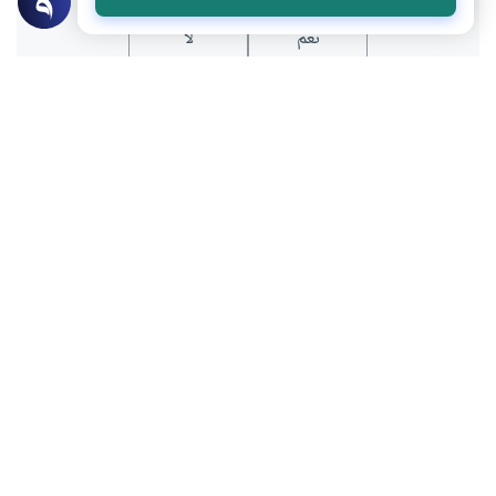
نعم
لا
عن الكاتب
محمد سعيد الهجري
لديه 6 مقالة
حاصل على درجة الدكتوراة في اللغة والبيان القرآني من جامعة
السودان للعلوم والتكنولوجيا، ودبلوم في القيادة التربوية من
الجامعة الأمريكية، المشرف العام على منصة رواحل.
بعض أعماله
الزواج .. ميثاق غليظ وبناء يومي
لا تهمل أسئلة النجباء !