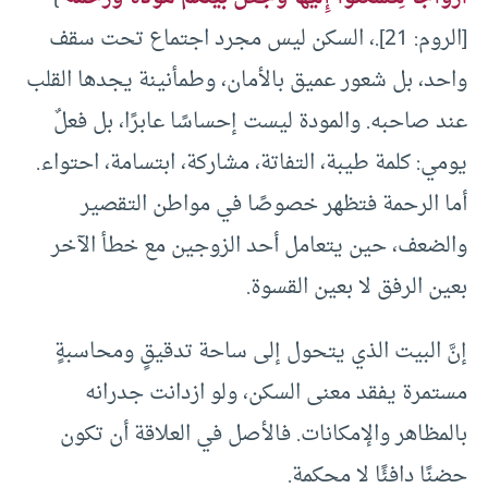
[الروم: 21].، السكن ليس مجرد اجتماع تحت سقف
واحد، بل شعور عميق بالأمان، وطمأنينة يجدها القلب
عند صاحبه. والمودة ليست إحساسًا عابرًا، بل فعلٌ
يومي: كلمة طيبة، التفاتة، مشاركة، ابتسامة، احتواء.
أما الرحمة فتظهر خصوصًا في مواطن التقصير
والضعف، حين يتعامل أحد الزوجين مع خطأ الآخر
بعين الرفق لا بعين القسوة.
إنَّ البيت الذي يتحول إلى ساحة تدقيقٍ ومحاسبةٍ
مستمرة يفقد معنى السكن، ولو ازدانت جدرانه
بالمظاهر والإمكانات. فالأصل في العلاقة أن تكون
حضنًا دافئًا لا محكمة.