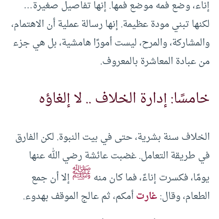
إناء، وضع فمه موضع فمها. إنها تفاصيل صغيرة…
لكنها تبني مودة عظيمة. إنها رسالة عملية أن الاهتمام،
والمشاركة، والمرح، ليست أمورًا هامشية، بل هي جزء
من عبادة المعاشرة بالمعروف.
خامسًا: إدارة الخلاف .. لا إلغاؤه
الخلاف سنة بشرية، حتى في بيت النبوة. لكن الفارق
في طريقة التعامل. غضبت عائشة رضي الله عنها
ﷺ
يومًا، فكسرت إناءً، فما كان منه
إلا أن جمع
الطعام، وقال:
غارت
أمكم، ثم عالج الموقف بهدوء.