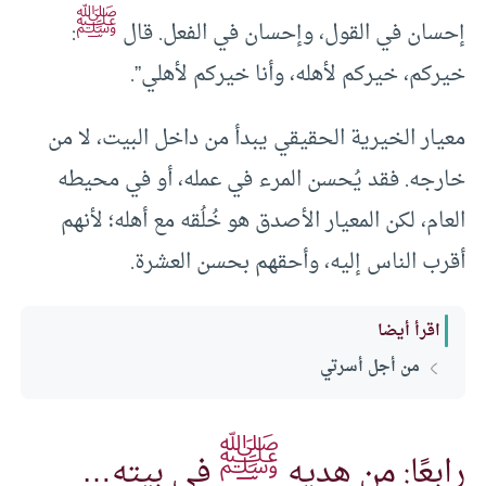
ﷺ
إحسان في القول، وإحسان في الفعل. قال
:
خيركم، خيركم لأهله، وأنا خيركم لأهلي”.
معيار الخيرية الحقيقي يبدأ من داخل البيت، لا من
خارجه. فقد يُحسن المرء في عمله، أو في محيطه
العام، لكن المعيار الأصدق هو خُلُقه مع أهله؛ لأنهم
أقرب الناس إليه، وأحقهم بحسن العشرة.
اقرأ أيضا
من أجل أسرتي
ﷺ
رابعًا: من هديه
في بيته…