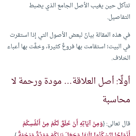
تتآكل حين يغيب الأصل الجامع الذي يضبط
التفاصيل.
في هذه المقالة بيانٌ لبعض الأصول التي إذا استقرت
في البيت؛ استقامت بها فروعٌ كثيرة، وخفَّت بها أعباء
الخلاف.
أولًا: أصل العلاقة… مودة ورحمة لا
محاسبة
قال تعالى: {
وَمِنْ آيَاتِهِ أَنْ خَلَقَ لَكُمْ مِنْ أَنْفُسِكُمْ
أَزْوَاجًا لِتَسْكُنُوا إِلَيْهَا وَجَعَلَ بَيْنَكُمْ مَوَدَّةً وَرَحْمَةً
}