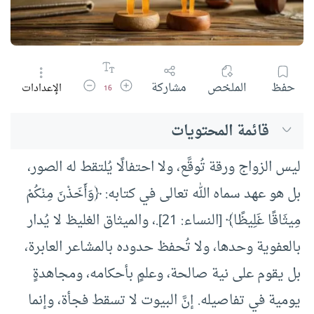
زيادة حجم الخط
تقليل حجم الخط
حفظ
الملخص
مشاركة
الإعدادات
16
قائمة المحتويات
ليس الزواج ورقة تُوقَّع، ولا احتفالًا يُلتقط له الصور،
بل هو عهد سماه الله تعالى في كتابه: ﴿وَأَخَذْنَ مِنْكُمْ
مِيثَاقًا غَلِيظًا﴾ [النساء: 21].، والميثاق الغليظ لا يُدار
بالعفوية وحدها، ولا تُحفظ حدوده بالمشاعر العابرة،
بل يقوم على نية صالحة، وعلمٍ بأحكامه، ومجاهدةٍ
يومية في تفاصيله. إنَّ البيوت لا تسقط فجأة، وإنما