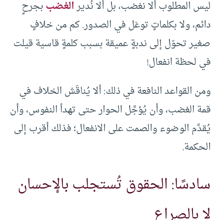
ليس المطلوب ألا نغضب، بل ألا نُدير
الغضب
بجرحٍ
دائم، ولا بكلماتٍ توغل في الصدور. كم من خلافٍ
صغير تحوّل إلى ندبةٍ عميقة بسبب كلمةٍ قاسية قيلت
في لحظة انفعال!
ومن القواعد النافعة في ذلك: ألا يُناقَش الخلاف في
قمة الغضب، وأن يُؤجَّل الحوار حتى تهدأ النفوس، وأن
يُقدَّم الوضوء والصمت على الانفعال؛ فذلك أقرب إلى
الحكمة.
سادسًا: الحقوق تُستجلب بالإحسان
لا بالصراع