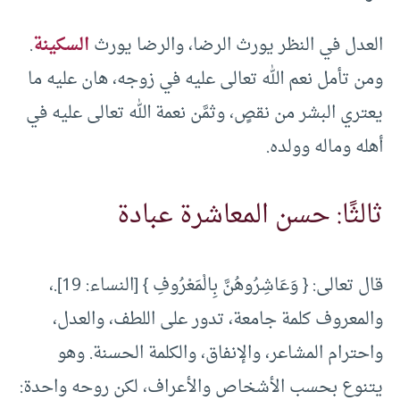
العدل في النظر يورث الرضا، والرضا يورث
السكينة
.
ومن تأمل نعم الله تعالى عليه في زوجه، هان عليه ما
يعتري البشر من نقصٍ، وثمَّن نعمة الله تعالى عليه في
أهله وماله وولده.
ثالثًا: حسن المعاشرة عبادة
قال تعالى: { وَعَاشِرُوهُنَّ بِالْمَعْرُوفِ } [النساء: 19].،
والمعروف كلمة جامعة، تدور على اللطف، والعدل،
واحترام المشاعر، والإنفاق، والكلمة الحسنة. وهو
يتنوع بحسب الأشخاص والأعراف، لكن روحه واحدة: