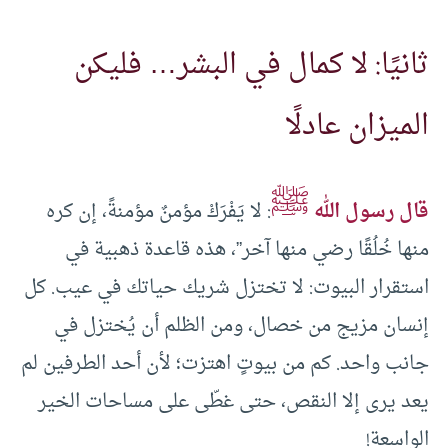
ثانيًا: لا كمال في البشر… فليكن
الميزان عادلًا
ﷺ
قال رسول الله
: لا يَفْرَكْ مؤمنٌ مؤمنةً، إن كره
منها خُلُقًا رضي منها آخر”، هذه قاعدة ذهبية في
استقرار البيوت: لا تختزل شريك حياتك في عيب. كل
إنسان مزيج من خصال، ومن الظلم أن يُختزل في
جانب واحد. كم من بيوتٍ اهتزت؛ لأن أحد الطرفين لم
يعد يرى إلا النقص، حتى غطّى على مساحات الخير
الواسعة!